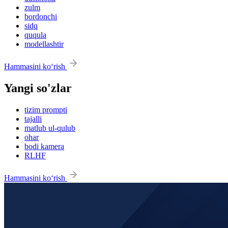
zulm
bordonchi
sidq
ququla
modellashtir
Hammasini ko‘rish
Yangi so'zlar
tizim prompti
tajalli
matlub ul-qulub
ohar
bodi kamera
RLHF
Hammasini ko‘rish