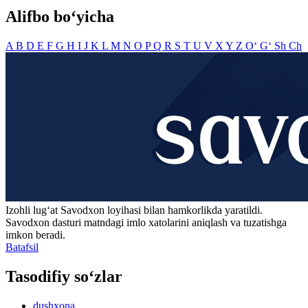
Alifbo bo‘yicha
A
B
D
E
F
G
H
I
J
K
L
M
N
O
P
Q
R
S
T
U
V
X
Y
Z
O‘
G‘
Sh
Ch
Izohli lugʻat
Savodxon
loyihasi bilan hamkorlikda yaratildi.
Savodxon dasturi matndagi imlo xatolarini aniqlash va tuzatishga
imkon beradi.
Batafsil
Tasodifiy so‘zlar
dushxona