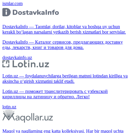
ismlar.com
DostavkaInfo — Taomlar, dorilar, kitoblar va boshqa uy uchun
kerakli bo‘lagan narsalarni yetkazib berish xizmatlari bor servislar.
DostavkaInfo — Каталог сервисов, предлагающих доставку
еды, лекарств, книг и товаров для дома.
dostavkainfo.uz
Lotin.uz — foydalanuvchilarga berilgan matnni lotindan kirillga va
aksincha o‘girish xizmatini taklif etadi.
Lotin.uz — поможет транслитерировать с узбекской
кириллицы на латиницу и обратно. Легко!
lotin.uz
Maqol va naqllarning eng katta kolleksiyasi. Har bir maqol uchta