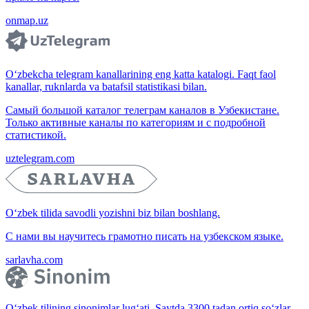
onmap.uz
O‘zbekcha telegram kanallarining eng katta katalogi. Faqt faol
kanallar, ruknlarda va batafsil statistikasi bilan.
Самый большой каталог телеграм каналов в Узбекистане.
Только активные каналы по категориям и с подробной
статистикой.
uztelegram.com
O‘zbek tilida savodli yozishni biz bilan boshlang.
С нами вы научитесь грамотно писать на узбекском языке.
sarlavha.com
O‘zbek tilining sinonimlar lug‘ati. Saytda 3300 tadan ortiq so‘zlar,