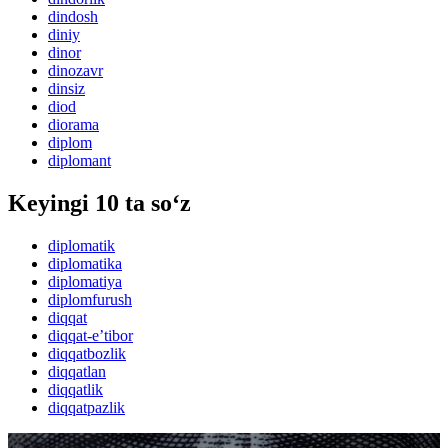
dindosh
diniy
dinor
dinozavr
dinsiz
diod
diorama
diplom
diplomant
Keyingi 10 ta so‘z
diplomatik
diplomatika
diplomatiya
diplomfurush
diqqat
diqqat-eʼtibor
diqqatbozlik
diqqatlan
diqqatlik
diqqatpazlik