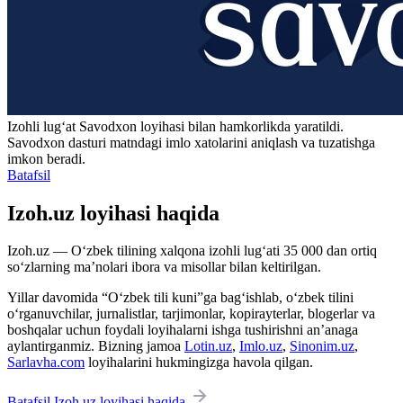
Izohli lugʻat
Savodxon
loyihasi bilan hamkorlikda yaratildi.
Savodxon dasturi matndagi imlo xatolarini aniqlash va tuzatishga
imkon beradi.
Batafsil
Izoh.uz loyihasi haqida
Izoh.uz — O‘zbek tilining xalqona izohli lug‘ati 35 000 dan ortiq
so‘zlarning ma’nolari ibora va misollar bilan keltirilgan.
Yillar davomida “O‘zbek tili kuni”ga bag‘ishlab, o‘zbek tilini
o‘rganuvchilar, jurnalistlar, tarjimonlar, kopirayterlar, blogerlar va
boshqalar uchun foydali loyihalarni ishga tushirishni an’anaga
aylantirganmiz. Bizning jamoa
Lotin.uz
,
Imlo.uz
,
Sinonim.uz
,
Sarlavha.com
loyihalarini hukmingizga havola qilgan.
Batafsil Izoh.uz loyihasi haqida