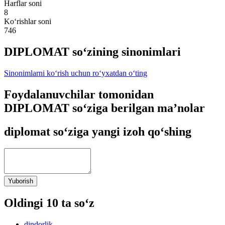
Harflar soni
8
Ko‘rishlar soni
746
DIPLOMAT so‘zining sinonimlari
Sinonimlarni ko‘rish uchun ro‘yxatdan o‘ting
Foydalanuvchilar tomonidan
DIPLOMAT so‘ziga berilgan ma’nolar
diplomat so‘ziga yangi izoh qo‘shing
Yuborish
Oldingi 10 ta so‘z
dindorlik