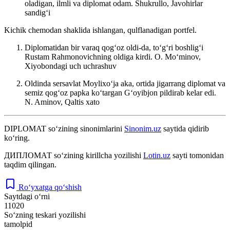
oladigan, ilmli va diplomat odam.
Shukrullo, Javohirlar
sandigʻi
Kichik chemodan shaklida ishlangan, qulflanadigan portfel.
Diplomatidan bir varaq qogʻoz oldi-da, toʻgʻri boshligʻi
Rustam Rahmonovichning oldiga kirdi.
O. Moʻminov,
Xiyobondagi uch uchrashuv
Oldinda sersavlat Moylixoʻja aka, ortida jigarrang diplomat va
semiz qogʻoz papka koʻtargan Gʻoyibjon pildirab kelar edi.
N. Aminov, Qaltis xato
DIPLOMAT
so‘zining sinonimlarini
Sinonim.uz
saytida qidirib
ko‘ring.
ДИПЛОМАТ
so‘zining kirillcha yozilishi
Lotin.uz
sayti tomonidan
taqdim qilingan.
Ro‘yxatga qo‘shish
Saytdagi o‘rni
11020
So‘zning teskari yozilishi
tamolpid