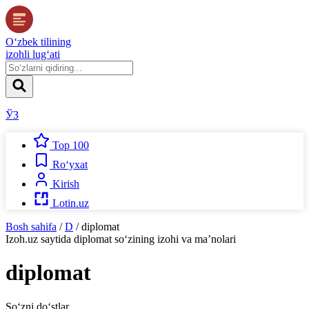
O‘zbek tilining
izohli lug‘ati
ЎЗ
Top 100
Ro‘yxat
Kirish
Lotin.uz
Bosh sahifa
/
D
/
diplomat
Izoh.uz
saytida
diplomat
so‘zining izohi va ma’nolari
diplomat
So‘zni do‘stlar