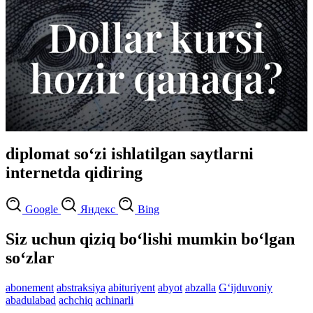
diplomat so‘zi ishlatilgan saytlarni
internetda qidiring
Google
Яндекс
Bing
Siz uchun qiziq bo‘lishi mumkin bo‘lgan
so‘zlar
abonement
abstraksiya
abituriyent
abyot
abzalla
G‘ijduvoniy
abadulabad
achchiq
achinarli