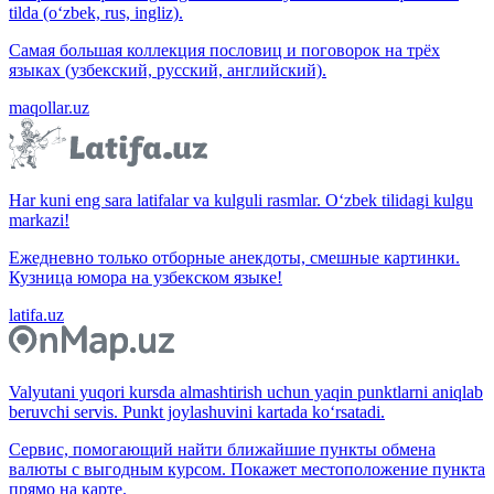
tilda (o‘zbek, rus, ingliz).
Самая большая коллекция пословиц и поговорок на трёх
языках (узбекский, русский, английский).
maqollar.uz
Har kuni eng sara latifalar va kulguli rasmlar. O‘zbek tilidagi kulgu
markazi!
Ежедневно только отборные анекдоты, смешные картинки.
Кузница юмора на узбекском языке!
latifa.uz
Valyutani yuqori kursda almashtirish uchun yaqin punktlarni aniqlab
beruvchi servis. Punkt joylashuvini kartada ko‘rsatadi.
Сервис, помогающий найти ближайшие пункты обмена
валюты с выгодным курсом. Покажет местоположение пункта
прямо на карте.