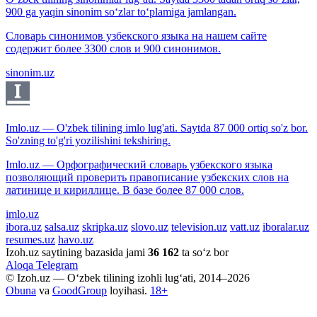
900 ga yaqin sinonim so‘zlar to‘plamiga jamlangan.
Словарь синонимов узбекского языка на нашем сайте
содержит более 3300 слов и 900 синонимов.
sinonim.uz
Imlo.uz — O'zbek tilining imlo lug'ati. Saytda 87 000 ortiq so'z bor.
So'zning to'g'ri yozilishini tekshiring.
Imlo.uz — Орфографический словарь узбекского языка
позволяющий проверить правописание узбекских слов на
латинице и кириллице. В базе более 87 000 слов.
imlo.uz
ibora.uz
salsa.uz
skripka.uz
slovo.uz
television.uz
vatt.uz
iboralar.uz
resumes.uz
havo.uz
Izoh.uz saytining bazasida jami
36 162
ta so‘z bor
Aloqa
Telegram
© Izoh.uz — O‘zbek tilining izohli lug‘ati, 2014–2026
Obuna
va
GoodGroup
loyihasi.
18+