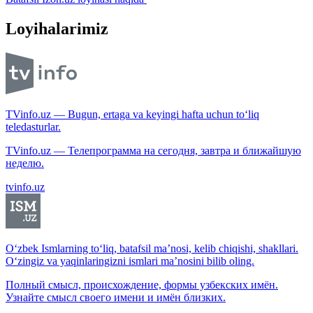
Loyihalarimiz
TVinfo.uz — Bugun, ertaga va keyingi hafta uchun to‘liq
teledasturlar.
TVinfo.uz — Телепрограмма на сегодня, завтра и ближайшую
неделю.
tvinfo.uz
O‘zbek Ismlarning to‘liq, batafsil ma’nosi, kelib chiqishi, shakllari.
O‘zingiz va yaqinlaringizni ismlari ma’nosini bilib oling.
Полный смысл, происхождение, формы узбекских имён.
Узнайте смысл своего имени и имён близких.