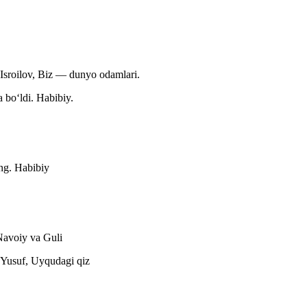
Isroilov, Biz — dunyo odamlari.
a boʻldi.
Habibiy.
ing.
Habibiy
avoiy va Guli
Yusuf, Uyqudagi qiz