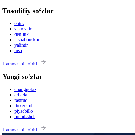
Tasodifiy so‘zlar
entik
shamshir
dehlilik
tashabbuskor
yalintir
tusa
Hammasini ko‘rish
Yangi so'zlar
changqobiz
arbada
fastfud
tinkerkad
piysabillo
brend-shef
Hammasini ko‘rish