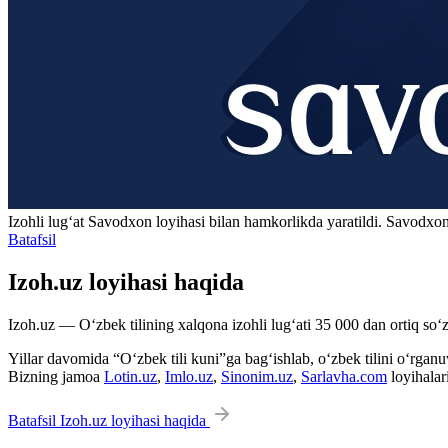
Izohli lugʻat
Savodxon
loyihasi bilan hamkorlikda yaratildi. Savodxon
Batafsil
Izoh.uz loyihasi haqida
Izoh.uz — O‘zbek tilining xalqona izohli lug‘ati 35 000 dan ortiq so‘zl
Yillar davomida “O‘zbek tili kuni”ga bag‘ishlab, o‘zbek tilini o‘rganuvc
Bizning jamoa
Lotin.uz
,
Imlo.uz
,
Sinonim.uz
,
Sarlavha.com
loyihalar
Batafsil Izoh.uz loyihasi haqida