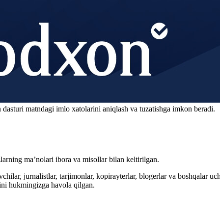
 dasturi matndagi imlo xatolarini aniqlash va tuzatishga imkon beradi.
arning ma’nolari ibora va misollar bilan keltirilgan.
hilar, jurnalistlar, tarjimonlar, kopirayterlar, blogerlar va boshqalar u
ini hukmingizga havola qilgan.