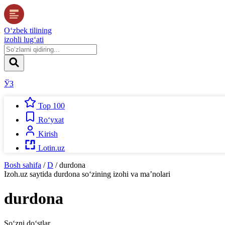
O‘zbek tilining
izohli lug‘ati
ЎЗ
Top 100
Ro‘yxat
Kirish
Lotin.uz
Bosh sahifa
/
D
/
durdona
Izoh.uz
saytida
durdona
so‘zining izohi va ma’nolari
durdona
So‘zni do‘stlar