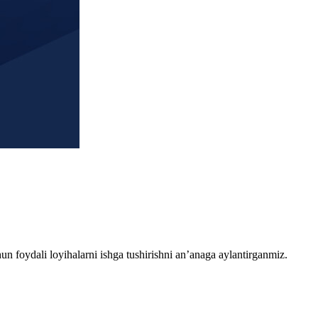
chun foydali loyihalarni ishga tushirishni an’anaga aylantirganmiz.