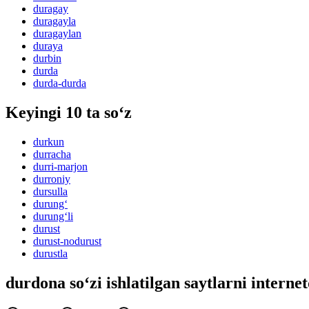
duragay
duragayla
duragaylan
duraya
durbin
durda
durda-durda
Keyingi 10 ta so‘z
durkun
durracha
durri-marjon
durroniy
dursulla
durung‘
durung‘li
durust
durust-nodurust
durustla
durdona so‘zi ishlatilgan saytlarni interne