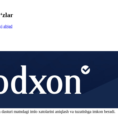
‘zlar
yi
abjad
 dasturi matndagi imlo xatolarini aniqlash va tuzatishga imkon beradi.