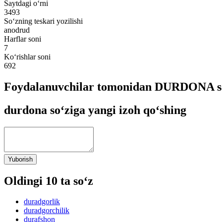
Saytdagi o‘rni
3493
So‘zning teskari yozilishi
anodrud
Harflar soni
7
Ko‘rishlar soni
692
Foydalanuvchilar tomonidan DURDONA so‘
durdona so‘ziga yangi izoh qo‘shing
Yuborish
Oldingi 10 ta so‘z
duradgorlik
duradgorchilik
durafshon