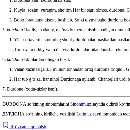
Durdona asar. Durdona soʻzlar.
Kuyla, sozim, yuragim, sheʼrim Har bir satri olmos, durdona.
G
Bobo ibratnamo afsona boshlab, Soʻzi qiymatbaho durdona bo
5.
koʻchma
Badiiy, madaniy, maʼnaviy meros hisoblanadigan qimmatli 
Yillar oʻtaverdi, shoirning sheʼriy durdonalari nasllardan nasll
Turfa xil moddiy va maʼnaviy durdonalar bilan tanishar ekan
6.
koʻchma
Ekinlardan olingan hosil.
Vatan xazinasiga 3,5 million tonnadan ortiq durdona toʻqildi.
G
Har tup gʻoʻza, har nihol Durdonaga aylanib, Chanoqlari urdi 
7. Durdona (xotin-qizlar ismi).
DURDONA
so‘zining sinonimlarini
Sinonim.uz
saytida qidirib ko‘ri
ДУРДОНА
so‘zining kirillcha yozilishi
Lotin.uz
sayti tomonidan taqd
Ro‘yxatga qo‘shish