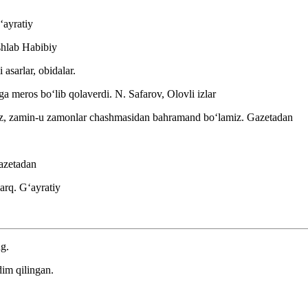
ʻayratiy
shlab
Habibiy
asarlar, obidalar.
arga meros boʻlib qolaverdi.
N. Safarov, Olovli izlar
miz, zamin-u zamonlar chashmasidan bahramand boʻlamiz.
Gazetadan
azetadan
barq.
Gʻayratiy
ng.
im qilingan.