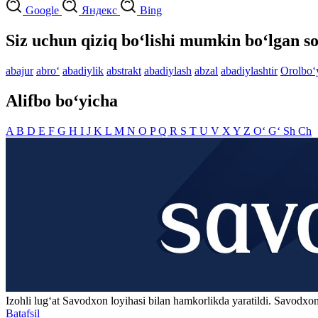
Google
Яндекс
Bing
Siz uchun qiziq bo‘lishi mumkin bo‘lgan so
abajur
abro‘
abadiylik
abstrakt
abadiylash
abzal
abadiylashtir
Orolbo‘
Alifbo bo‘yicha
A
B
D
E
F
G
H
I
J
K
L
M
N
O
P
Q
R
S
T
U
V
X
Y
Z
O‘
G‘
Sh
Ch
Izohli lugʻat
Savodxon
loyihasi bilan hamkorlikda yaratildi. Savodxon
Batafsil