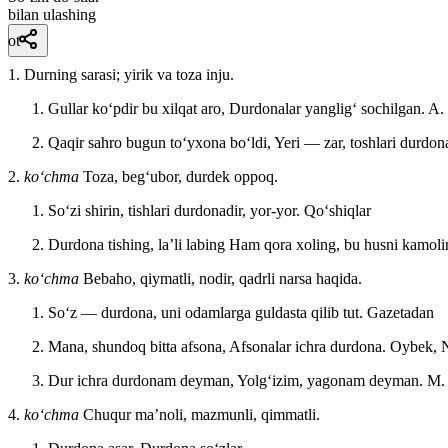
bilan ulashing
ot
1. Durning sarasi; yirik va toza inju.
Gullar koʻpdir bu xilqat aro, Durdonalar yangligʻ sochilgan.
A. 
Qaqir sahro bugun toʻyxona boʻldi, Yeri — zar, toshlari durdon
2.
koʻchma
Toza, begʻubor, durdek oppoq.
Soʻzi shirin, tishlari durdonadir, yor-yor.
Qoʻshiqlar
Durdona tishing, laʼli labing Ham qora xoling, bu husni kamol
3.
koʻchma
Bebaho, qiymatli, nodir, qadrli narsa haqida.
Soʻz — durdona, uni odamlarga guldasta qilib tut.
Gazetadan
Mana, shundoq bitta afsona, Afsonalar ichra durdona.
Oybek, N
Dur ichra durdonam deyman, Yolgʻizim, yagonam deyman.
M. 
4.
koʻchma
Chuqur maʼnoli, mazmunli, qimmatli.