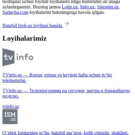
boshqalar uchun foydali loyihalarni ishga tushirishni an’anaga
aylantirganmiz. Bizning jamoa
Lotin.uz
,
Imlo.uz
,
Sinonim.uz
,
Sarlavha.com
loyihalarini hukmingizga havola qilgan.
Batafsil Izoh.uz loyihasi haqida
Loyihalarimiz
TVinfo.uz — Bugun, ertaga va keyingi hafta uchun to‘liq
teledasturlar.
TVinfo.uz — Телепрограмма на сегодня, завтра и ближайшую
неделю.
tvinfo.uz
O‘zbek Ismlarning to‘liq, batafsil ma’nosi, kelib chiqishi, shakllari.