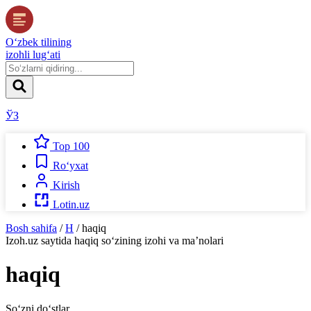
O‘zbek tilining
izohli lug‘ati
ЎЗ
Top 100
Ro‘yxat
Kirish
Lotin.uz
Bosh sahifa
/
H
/
haqiq
Izoh.uz
saytida
haqiq
so‘zining izohi va ma’nolari
haqiq
So‘zni do‘stlar