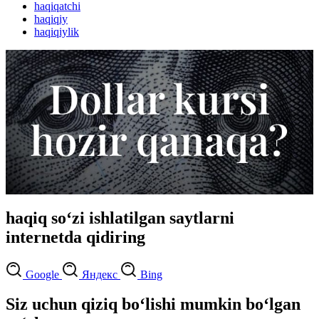
haqiqatchi
haqiqiy
haqiqiylik
haqiq so‘zi ishlatilgan saytlarni
internetda qidiring
Google
Яндекс
Bing
Siz uchun qiziq bo‘lishi mumkin bo‘lgan