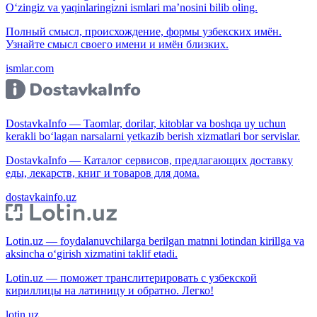
O‘zingiz va yaqinlaringizni ismlari ma’nosini bilib oling.
Полный смысл, происхождение, формы узбекских имён.
Узнайте смысл своего имени и имён близких.
ismlar.com
DostavkaInfo — Taomlar, dorilar, kitoblar va boshqa uy uchun
kerakli bo‘lagan narsalarni yetkazib berish xizmatlari bor servislar.
DostavkaInfo — Каталог сервисов, предлагающих доставку
еды, лекарств, книг и товаров для дома.
dostavkainfo.uz
Lotin.uz — foydalanuvchilarga berilgan matnni lotindan kirillga va
aksincha o‘girish xizmatini taklif etadi.
Lotin.uz — поможет транслитерировать с узбекской
кириллицы на латиницу и обратно. Легко!
lotin.uz