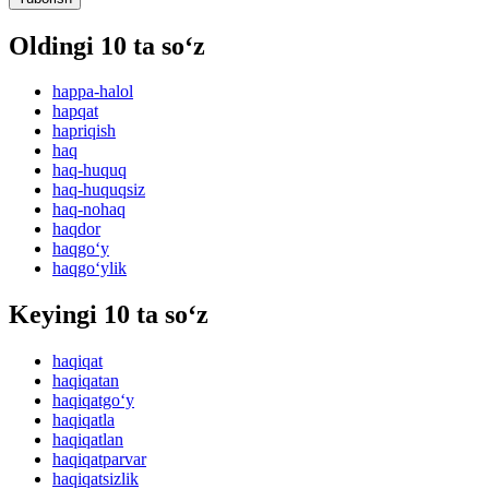
Oldingi 10 ta so‘z
happa-halol
hapqat
hapriqish
haq
haq-huquq
haq-huquqsiz
haq-nohaq
haqdor
haqgo‘y
haqgo‘ylik
Keyingi 10 ta so‘z
haqiqat
haqiqatan
haqiqatgo‘y
haqiqatla
haqiqatlan
haqiqatparvar
haqiqatsizlik