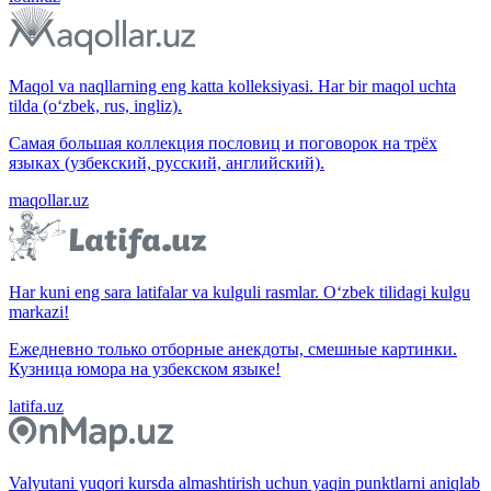
Maqol va naqllarning eng katta kolleksiyasi. Har bir maqol uchta
tilda (o‘zbek, rus, ingliz).
Самая большая коллекция пословиц и поговорок на трёх
языках (узбекский, русский, английский).
maqollar.uz
Har kuni eng sara latifalar va kulguli rasmlar. O‘zbek tilidagi kulgu
markazi!
Ежедневно только отборные анекдоты, смешные картинки.
Кузница юмора на узбекском языке!
latifa.uz
Valyutani yuqori kursda almashtirish uchun yaqin punktlarni aniqlab