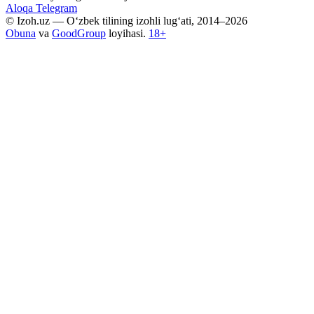
Aloqa
Telegram
© Izoh.uz — O‘zbek tilining izohli lug‘ati, 2014–2026
Obuna
va
GoodGroup
loyihasi.
18+