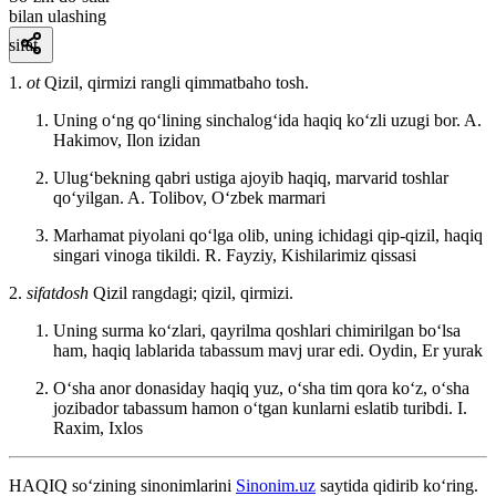
bilan ulashing
sifat
1.
ot
Qizil, qirmizi rangli qimmatbaho tosh.
Uning oʻng qoʻlining sinchalogʻida haqiq koʻzli uzugi bor.
A.
Hakimov, Ilon izidan
Ulugʻbekning qabri ustiga ajoyib haqiq, marvarid toshlar
qoʻyilgan.
A. Tolibov, Oʻzbek marmari
Marhamat piyolani qoʻlga olib, uning ichidagi qip-qizil, haqiq
singari vinoga tikildi.
R. Fayziy, Kishilarimiz qissasi
2.
sifatdosh
Qizil rangdagi; qizil, qirmizi.
Uning surma koʻzlari, qayrilma qoshlari chimirilgan boʻlsa
ham, haqiq lablarida tabassum mavj urar edi.
Oydin, Er yurak
Oʻsha anor donasiday haqiq yuz, oʻsha tim qora koʻz, oʻsha
jozibador tabassum hamon oʻtgan kunlarni eslatib turibdi.
I.
Raxim, Ixlos
HAQIQ
so‘zining sinonimlarini
Sinonim.uz
saytida qidirib ko‘ring.