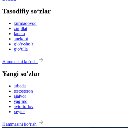
Tasodifiy so‘zlar
xurmaqovoq
zirqillat
fanera
anekdot
g‘o‘r-sho‘r
g‘o‘tilla
Hammasini ko‘rish
Yangi so'zlar
arbada
testosteron
ajalvor
yag‘mo
avto-to‘lov
xeyter
Hammasini ko‘rish