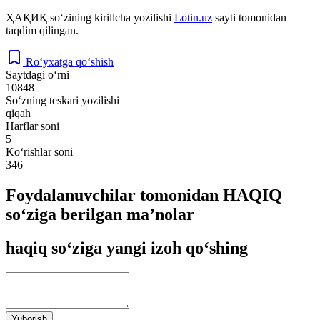
ҲАҚИҚ
so‘zining kirillcha yozilishi
Lotin.uz
sayti tomonidan
taqdim qilingan.
Ro‘yxatga qo‘shish
Saytdagi o‘rni
10848
So‘zning teskari yozilishi
qiqah
Harflar soni
5
Ko‘rishlar soni
346
Foydalanuvchilar tomonidan HAQIQ
so‘ziga berilgan ma’nolar
haqiq so‘ziga yangi izoh qo‘shing
Yuborish