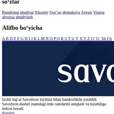
so‘zlar
Bundestag
abadiyat
Nizomiy
Qurʼon
abstraksiya
Avesto
Venera
abssissa
abadiylash
Alifbo bo‘yicha
A
B
D
E
F
G
H
I
J
K
L
M
N
O
P
Q
R
S
T
U
V
X
Y
Z
O‘
G‘
Sh
Ch
Izohli lugʻat
Savodxon
loyihasi bilan hamkorlikda yaratildi.
Savodxon dasturi matndagi imlo xatolarini aniqlash va tuzatishga
imkon beradi.
Batafsil