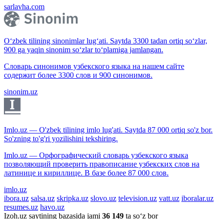
sarlavha.com
O‘zbek tilining sinonimlar lug‘ati. Saytda 3300 tadan ortiq so‘zlar,
900 ga yaqin sinonim so‘zlar to‘plamiga jamlangan.
Словарь синонимов узбекского языка на нашем сайте
содержит более 3300 слов и 900 синонимов.
sinonim.uz
Imlo.uz — O'zbek tilining imlo lug'ati. Saytda 87 000 ortiq so'z bor.
So'zning to'g'ri yozilishini tekshiring.
Imlo.uz — Орфографический словарь узбекского языка
позволяющий проверить правописание узбекских слов на
латинице и кириллице. В базе более 87 000 слов.
imlo.uz
ibora.uz
salsa.uz
skripka.uz
slovo.uz
television.uz
vatt.uz
iboralar.uz
resumes.uz
havo.uz
Izoh.uz saytining bazasida jami
36 149
ta so‘z bor