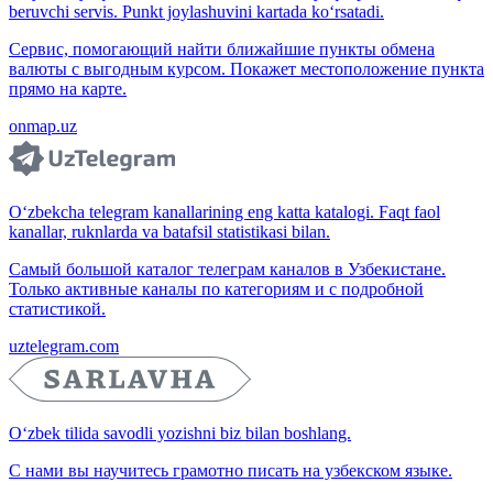
beruvchi servis. Punkt joylashuvini kartada ko‘rsatadi.
Сервис, помогающий найти ближайшие пункты обмена
валюты с выгодным курсом. Покажет местоположение пункта
прямо на карте.
onmap.uz
O‘zbekcha telegram kanallarining eng katta katalogi. Faqt faol
kanallar, ruknlarda va batafsil statistikasi bilan.
Самый большой каталог телеграм каналов в Узбекистане.
Только активные каналы по категориям и с подробной
статистикой.
uztelegram.com
O‘zbek tilida savodli yozishni biz bilan boshlang.
С нами вы научитесь грамотно писать на узбекском языке.