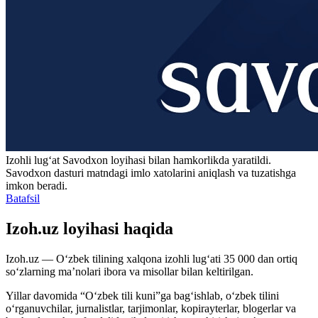
Izohli lugʻat
Savodxon
loyihasi bilan hamkorlikda yaratildi.
Savodxon dasturi matndagi imlo xatolarini aniqlash va tuzatishga
imkon beradi.
Batafsil
Izoh.uz loyihasi haqida
Izoh.uz — O‘zbek tilining xalqona izohli lug‘ati 35 000 dan ortiq
so‘zlarning ma’nolari ibora va misollar bilan keltirilgan.
Yillar davomida “O‘zbek tili kuni”ga bag‘ishlab, o‘zbek tilini
o‘rganuvchilar, jurnalistlar, tarjimonlar, kopirayterlar, blogerlar va