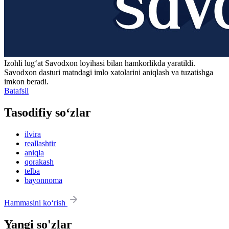
Izohli lugʻat
Savodxon
loyihasi bilan hamkorlikda yaratildi.
Savodxon dasturi matndagi imlo xatolarini aniqlash va tuzatishga
imkon beradi.
Batafsil
Tasodifiy so‘zlar
ilvira
reallashtir
aniqla
qorakash
telba
bayonnoma
Hammasini ko‘rish
Yangi so'zlar