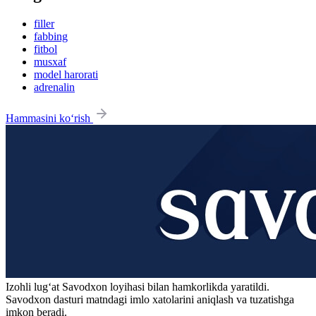
filler
fabbing
fitbol
musxaf
model harorati
adrenalin
Hammasini ko‘rish
Izohli lugʻat
Savodxon
loyihasi bilan hamkorlikda yaratildi.
Savodxon dasturi matndagi imlo xatolarini aniqlash va tuzatishga
imkon beradi.