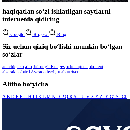
haqiqatlan so‘zi ishlatilgan saytlarni
internetda qidiring
Google
Яндекс
Bing
Siz uchun qiziq bo‘lishi mumkin bo‘lgan
so‘zlar
achchiqlash
aʼlo
Jo‘qorg‘i Kenges
achchiqtosh
abonent
abstraktlashtiril
Avesto
absolyut
abituriyent
Alifbo bo‘yicha
A
B
D
E
F
G
H
I
J
K
L
M
N
O
P
Q
R
S
T
U
V
X
Y
Z
O‘
G‘
Sh
Ch