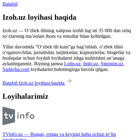
Batafsil
Izoh.uz loyihasi haqida
Izoh.uz — O‘zbek tilining xalqona izohli lug‘ati 35 000 dan ortiq
so‘zlarning ma’nolari ibora va misollar bilan keltirilgan.
Yillar davomida “O‘zbek tili kuni”ga bag‘ishlab, o‘zbek tilini
o‘rganuvchilar, jurnalistlar, tarjimonlar, kopirayterlar, blogerlar va
boshqalar uchun foydali loyihalarni ishga tushirishni an’anaga
aylantirganmiz. Bizning jamoa
Lotin.uz
,
Imlo.uz
,
Sinonim.uz
,
Sarlavha.com
loyihalarini hukmingizga havola qilgan.
Batafsil Izoh.uz loyihasi haqida
Loyihalarimiz
TVinfo.uz — Bugun, ertaga va keyingi hafta uchun to‘liq
teledasturlar.