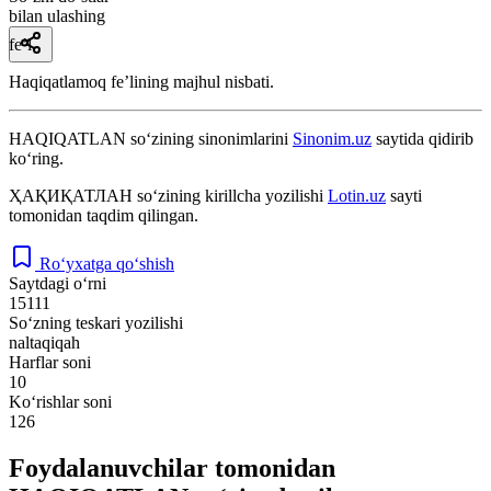
bilan ulashing
fe’l
Haqiqatlamoq feʼlining majhul nisbati.
HAQIQATLAN
so‘zining sinonimlarini
Sinonim.uz
saytida qidirib
ko‘ring.
ҲАҚИҚАТЛАН
so‘zining kirillcha yozilishi
Lotin.uz
sayti
tomonidan taqdim qilingan.
Ro‘yxatga qo‘shish
Saytdagi o‘rni
15111
So‘zning teskari yozilishi
naltaqiqah
Harflar soni
10
Ko‘rishlar soni
126
Foydalanuvchilar tomonidan