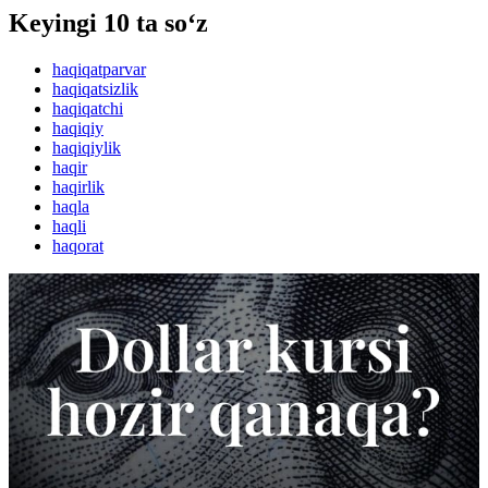
Keyingi 10 ta so‘z
haqiqatparvar
haqiqatsizlik
haqiqatchi
haqiqiy
haqiqiylik
haqir
haqirlik
haqla
haqli
haqorat