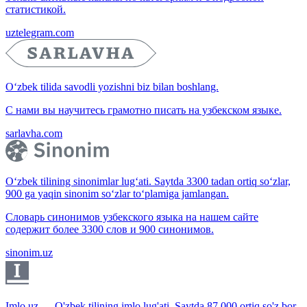
статистикой.
uztelegram.com
O‘zbek tilida savodli yozishni biz bilan boshlang.
С нами вы научитесь грамотно писать на узбекском языке.
sarlavha.com
O‘zbek tilining sinonimlar lug‘ati. Saytda 3300 tadan ortiq so‘zlar,
900 ga yaqin sinonim so‘zlar to‘plamiga jamlangan.
Словарь синонимов узбекского языка на нашем сайте
содержит более 3300 слов и 900 синонимов.
sinonim.uz
Imlo.uz — O'zbek tilining imlo lug'ati. Saytda 87 000 ortiq so'z bor.