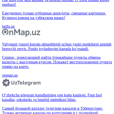
markazi!
Ежедневно только отборные анекдоты, смешные картинки.
Кузница юмора на узбекском языке!
latifa.uz
Valyutani yuqori kursda almashtirish uchun yaqin punktlarni aniqlab
beruvchi servis. Punkt joylashuvini kartada ko‘rsatadi.
Сервис, помогающий найти ближайшие пункты обмена
валюты с выгодным курсом. Покажет местоположение пункта
прямо на карте.
onmap.uz
O‘zbekcha telegram kanallarining eng katta katalogi. Faqt faol
kanallar, ruknlarda va batafsil statistikasi bilan.
Самый большой каталог телеграм каналов в Узбекистане.
Только активные каналы по категориям и с подробной