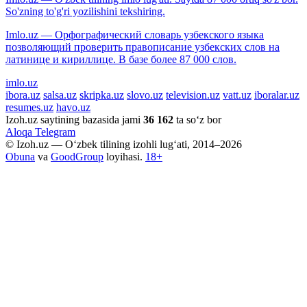
So'zning to'g'ri yozilishini tekshiring.
Imlo.uz — Орфографический словарь узбекского языка
позволяющий проверить правописание узбекских слов на
латинице и кириллице. В базе более 87 000 слов.
imlo.uz
ibora.uz
salsa.uz
skripka.uz
slovo.uz
television.uz
vatt.uz
iboralar.uz
resumes.uz
havo.uz
Izoh.uz saytining bazasida jami
36 162
ta so‘z bor
Aloqa
Telegram
© Izoh.uz — O‘zbek tilining izohli lug‘ati, 2014–2026
Obuna
va
GoodGroup
loyihasi.
18+