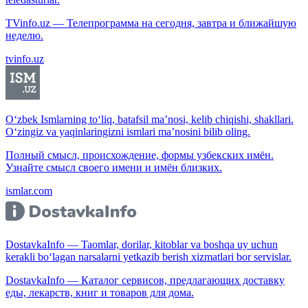
TVinfo.uz — Телепрограмма на сегодня, завтра и ближайшую
неделю.
tvinfo.uz
O‘zbek Ismlarning to‘liq, batafsil ma’nosi, kelib chiqishi, shakllari.
O‘zingiz va yaqinlaringizni ismlari ma’nosini bilib oling.
Полный смысл, происхождение, формы узбекских имён.
Узнайте смысл своего имени и имён близких.
ismlar.com
DostavkaInfo — Taomlar, dorilar, kitoblar va boshqa uy uchun
kerakli bo‘lagan narsalarni yetkazib berish xizmatlari bor servislar.
DostavkaInfo — Каталог сервисов, предлагающих доставку
еды, лекарств, книг и товаров для дома.