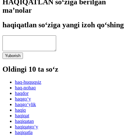
HAQIQATLAN so‘ziga berilgan
ma’nolar
haqiqatlan so‘ziga yangi izoh qo‘shing
Yuborish
Oldingi 10 ta so‘z
haq-huquqsiz
haq-nohaq
haqdor
haqgo‘y
haqgo‘ylik
haqiq
haqiqat
haqiqatan
haqiqatgo‘y
haqiqatla