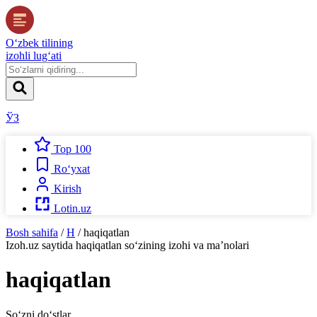
O‘zbek tilining
izohli lug‘ati
ЎЗ
Top 100
Ro‘yxat
Kirish
Lotin.uz
Bosh sahifa
/
H
/
haqiqatlan
Izoh.uz
saytida
haqiqatlan
so‘zining izohi va ma’nolari
haqiqatlan
So‘zni do‘stlar