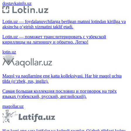
dostavkainfo.uz
Lotin.uz — foydalanuvchilarga berilgan matnni lotindan kirillga va
aksincha o‘girish xizmatini taklif etadi.
Lotin.uz — поможет транслитерировать с узбекской
кириллицы на латиницу и обратно. Легко!
lotin.uz
Maqol va naqllarning eng katta kolleksiyasi. Har bir maqol uchta
tilda (o‘zbek, rus, ingliz).
Самая большая коллекция пословиц и поговорок на трёх
языках (узбекский, русский, английский).
maqollar.uz
Har kuni eng sara latifalar va kulguli rasmlar. O‘zbek tilidagi kulgu