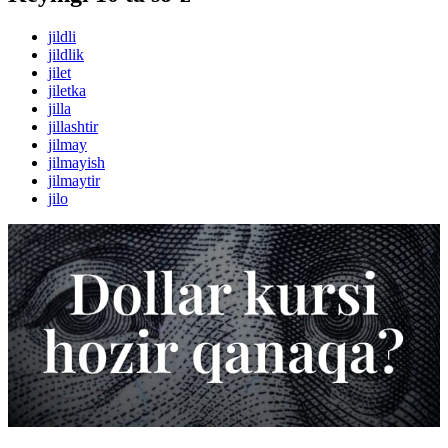
jildli
jildlik
jilet
jiletka
jilla
jillashtir
jilmay
jilmayish
jilmaytir
jilo