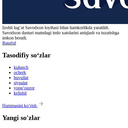
Izohli lugʻat
Savodxon
loyihasi bilan hamkorlikda yaratildi.
Savodxon dasturi matndagi imlo xatolarini aniqlash va tuzatishga
imkon beradi.
Batafsil
Tasodifiy so‘zlar
kulunch
ocherk
huvullat
siypalat
yong‘oqzor
kelishil
Hammasini ko‘rish
Yangi so'zlar