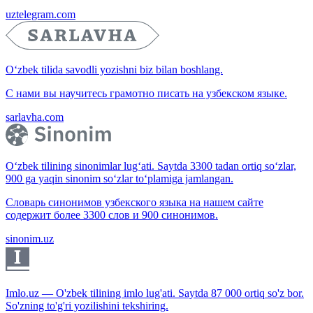
uztelegram.com
O‘zbek tilida savodli yozishni biz bilan boshlang.
С нами вы научитесь грамотно писать на узбекском языке.
sarlavha.com
O‘zbek tilining sinonimlar lug‘ati. Saytda 3300 tadan ortiq so‘zlar,
900 ga yaqin sinonim so‘zlar to‘plamiga jamlangan.
Словарь синонимов узбекского языка на нашем сайте
содержит более 3300 слов и 900 синонимов.
sinonim.uz
Imlo.uz — O'zbek tilining imlo lug'ati. Saytda 87 000 ortiq so'z bor.
So'zning to'g'ri yozilishini tekshiring.