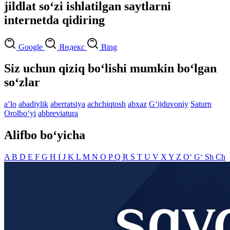
jildlat so‘zi ishlatilgan saytlarni
internetda qidiring
Google
Яндекс
Bing
Siz uchun qiziq bo‘lishi mumkin bo‘lgan
so‘zlar
aʼlo
abadiylik
aberratsiya
achchiqtosh
abxaz
G‘ijduvoniy
Saturn
Orolbo‘yi
abbreviatura
Alifbo bo‘yicha
A
B
D
E
F
G
H
I
J
K
L
M
N
O
P
Q
R
S
T
U
V
X
Y
Z
O‘
G‘
Sh
Ch