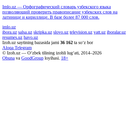
Imlo.uz — Орфографический словарь узбекского языка
позволяющий проверить правописание узбекских слов на
латинице и кириллице. В базе более 87 000 слов.
imlo.uz
ibora.uz
salsa.uz
skripka.uz
slovo.uz
television.uz
vatt.uz
iboralar.uz
resumes.uz
havo.uz
Izoh.uz saytining bazasida jami
36 162
ta so‘z bor
Aloqa
Telegram
© Izoh.uz — O‘zbek tilining izohli lug‘ati, 2014–2026
Obuna
va
GoodGroup
loyihasi.
18+