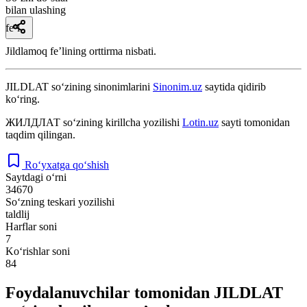
bilan ulashing
fe’l
Jildlamoq feʼlining orttirma nisbati.
JILDLAT
so‘zining sinonimlarini
Sinonim.uz
saytida qidirib
ko‘ring.
ЖИЛДЛАТ
so‘zining kirillcha yozilishi
Lotin.uz
sayti tomonidan
taqdim qilingan.
Ro‘yxatga qo‘shish
Saytdagi o‘rni
34670
So‘zning teskari yozilishi
taldlij
Harflar soni
7
Ko‘rishlar soni
84
Foydalanuvchilar tomonidan JILDLAT