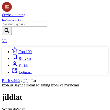
O‘zbek tilining
izohli lug‘ati
ЎЗ
Top 100
Ro‘yxat
Kirish
Lotin.uz
Bosh sahifa
/
J
/
jildlat
Izoh.uz
saytida
jildlat
so‘zining izohi va ma’nolari
jildlat
So‘zni do‘stlar