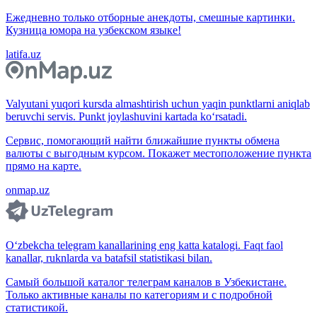
Ежедневно только отборные анекдоты, смешные картинки.
Кузница юмора на узбекском языке!
latifa.uz
Valyutani yuqori kursda almashtirish uchun yaqin punktlarni aniqlab
beruvchi servis. Punkt joylashuvini kartada ko‘rsatadi.
Сервис, помогающий найти ближайшие пункты обмена
валюты с выгодным курсом. Покажет местоположение пункта
прямо на карте.
onmap.uz
O‘zbekcha telegram kanallarining eng katta katalogi. Faqt faol
kanallar, ruknlarda va batafsil statistikasi bilan.
Самый большой каталог телеграм каналов в Узбекистане.
Только активные каналы по категориям и с подробной
статистикой.