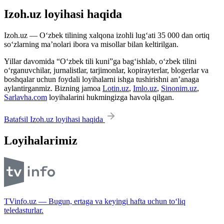
Izoh.uz loyihasi haqida
Izoh.uz — O‘zbek tilining xalqona izohli lug‘ati 35 000 dan ortiq
so‘zlarning ma’nolari ibora va misollar bilan keltirilgan.
Yillar davomida “O‘zbek tili kuni”ga bag‘ishlab, o‘zbek tilini
o‘rganuvchilar, jurnalistlar, tarjimonlar, kopirayterlar, blogerlar va
boshqalar uchun foydali loyihalarni ishga tushirishni an’anaga
aylantirganmiz. Bizning jamoa
Lotin.uz
,
Imlo.uz
,
Sinonim.uz
,
Sarlavha.com
loyihalarini hukmingizga havola qilgan.
Batafsil Izoh.uz loyihasi haqida
Loyihalarimiz
TVinfo.uz — Bugun, ertaga va keyingi hafta uchun to‘liq
teledasturlar.