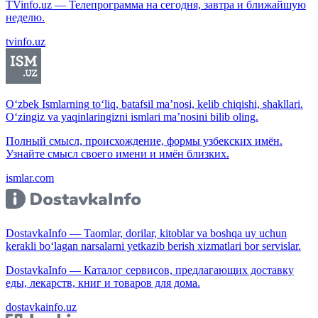
TVinfo.uz — Телепрограмма на сегодня, завтра и ближайшую
неделю.
tvinfo.uz
O‘zbek Ismlarning to‘liq, batafsil ma’nosi, kelib chiqishi, shakllari.
O‘zingiz va yaqinlaringizni ismlari ma’nosini bilib oling.
Полный смысл, происхождение, формы узбекских имён.
Узнайте смысл своего имени и имён близких.
ismlar.com
DostavkaInfo — Taomlar, dorilar, kitoblar va boshqa uy uchun
kerakli bo‘lagan narsalarni yetkazib berish xizmatlari bor servislar.
DostavkaInfo — Каталог сервисов, предлагающих доставку
еды, лекарств, книг и товаров для дома.
dostavkainfo.uz