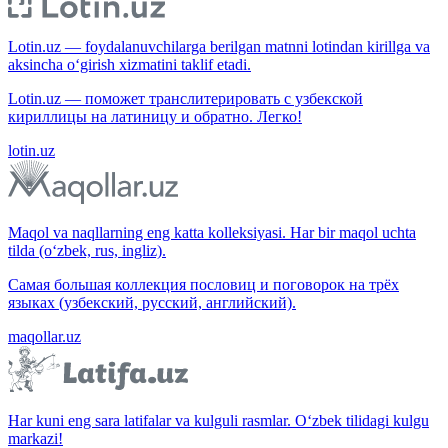
Lotin.uz — foydalanuvchilarga berilgan matnni lotindan kirillga va
aksincha o‘girish xizmatini taklif etadi.
Lotin.uz — поможет транслитерировать с узбекской
кириллицы на латиницу и обратно. Легко!
lotin.uz
Maqol va naqllarning eng katta kolleksiyasi. Har bir maqol uchta
tilda (o‘zbek, rus, ingliz).
Самая большая коллекция пословиц и поговорок на трёх
языках (узбекский, русский, английский).
maqollar.uz
Har kuni eng sara latifalar va kulguli rasmlar. O‘zbek tilidagi kulgu
markazi!