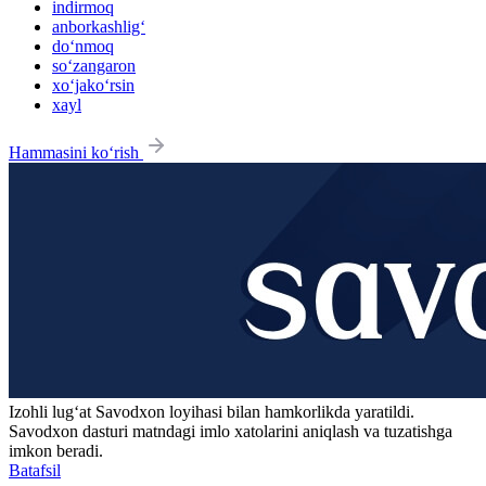
indirmoq
anborkashlig‘
do‘nmoq
so‘zangaron
xo‘jako‘rsin
xayl
Hammasini ko‘rish
Izohli lugʻat
Savodxon
loyihasi bilan hamkorlikda yaratildi.
Savodxon dasturi matndagi imlo xatolarini aniqlash va tuzatishga
imkon beradi.
Batafsil