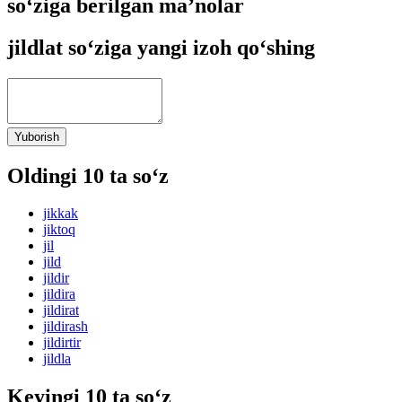
so‘ziga berilgan ma’nolar
jildlat so‘ziga yangi izoh qo‘shing
Yuborish
Oldingi 10 ta so‘z
jikkak
jiktoq
jil
jild
jildir
jildira
jildirat
jildirash
jildirtir
jildla
Keyingi 10 ta so‘z