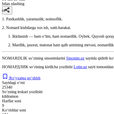
bilan ulashing
ot
1. Pastkashlik, yaramaslik; noinsoflik.
2. Nomard kishilarga xos ish, xatti-harakat.
Ikkilanish — ham oʻlim, ham nomardlik.
Oybek, Quyosh qora
Mardlik, jasorat, matonat ham qalb amrining mevasi, nomardlik
NOMARDLIK
so‘zining sinonimlarini
Sinonim.uz
saytida qidirib ko
НОМАРДЛИК
so‘zining kirillcha yozilishi
Lotin.uz
sayti tomonidan 
Ro‘yxatga qo‘shish
Saytdagi o‘rni
25340
So‘zning teskari yozilishi
kildramon
Harflar soni
9
Ko‘rishlar soni