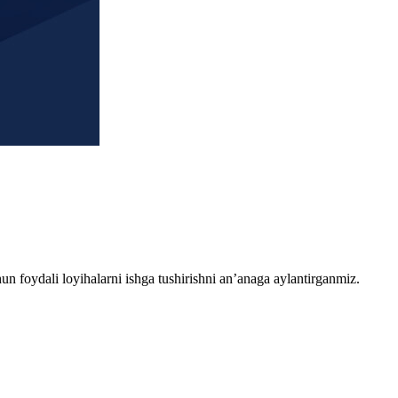
chun foydali loyihalarni ishga tushirishni an’anaga aylantirganmiz.