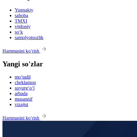
Yugnakiy
sahoba
TMXI
vijdoniy
so‘k
samolyotsozlik
Hammasini ko‘rish
Yangi so'zlar
mo‘tadil
cheklamoq
suyurg‘o‘l
arbada
musannif
vizajist
Hammasini ko‘rish