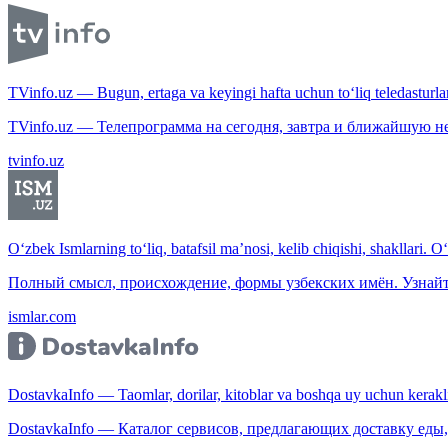
TVinfo.uz — Bugun, ertaga va keyingi hafta uchun to‘liq teledasturlar
TVinfo.uz — Телепрограмма на сегодня, завтра и ближайшую н
tvinfo.uz
O‘zbek Ismlarning to‘liq, batafsil ma’nosi, kelib chiqishi, shakllari. O
Полный смысл, происхождение, формы узбекских имён. Узнайт
ismlar.com
DostavkaInfo — Taomlar, dorilar, kitoblar va boshqa uy uchun kerakli b
DostavkaInfo — Каталог сервисов, предлагающих доставку еды, 