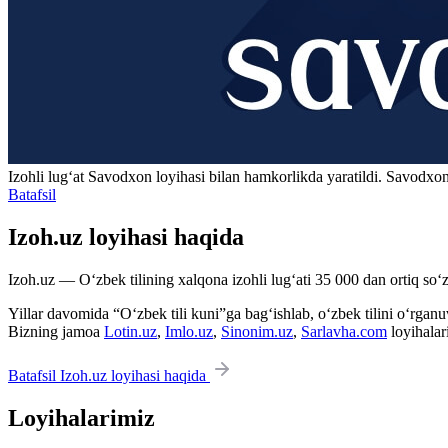
Izohli lugʻat
Savodxon
loyihasi bilan hamkorlikda yaratildi. Savodxon
Batafsil
Izoh.uz loyihasi haqida
Izoh.uz — O‘zbek tilining xalqona izohli lug‘ati 35 000 dan ortiq so‘zl
Yillar davomida “O‘zbek tili kuni”ga bag‘ishlab, o‘zbek tilini o‘rganuvc
Bizning jamoa
Lotin.uz
,
Imlo.uz
,
Sinonim.uz
,
Sarlavha.com
loyihalar
Batafsil Izoh.uz loyihasi haqida
Loyihalarimiz