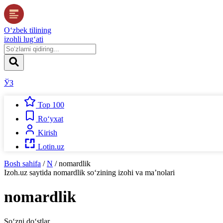
O‘zbek tilining
izohli lug‘ati
ЎЗ
Top 100
Ro‘yxat
Kirish
Lotin.uz
Bosh sahifa
/
N
/
nomardlik
Izoh.uz
saytida
nomardlik
so‘zining izohi va ma’nolari
nomardlik
So‘zni do‘stlar