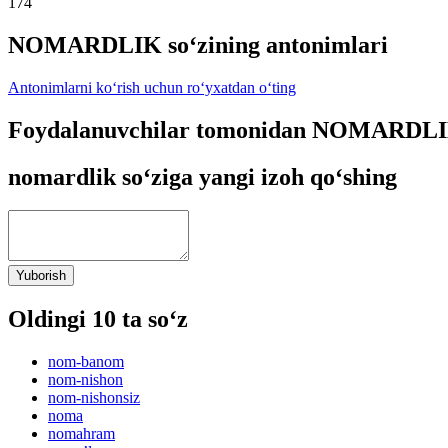
174
NOMARDLIK so‘zining antonimlari
Antonimlarni ko‘rish uchun ro‘yxatdan o‘ting
Foydalanuvchilar tomonidan NOMARDLIK 
nomardlik so‘ziga yangi izoh qo‘shing
Yuborish
Oldingi 10 ta so‘z
nom-banom
nom-nishon
nom-nishonsiz
noma
nomahram