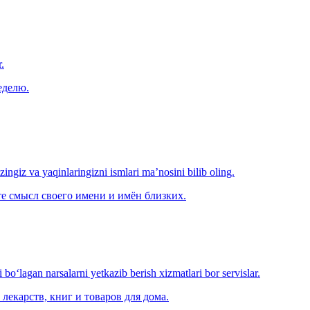
.
еделю.
‘zingiz va yaqinlaringizni ismlari ma’nosini bilib oling.
е смысл своего имени и имён близких.
o‘lagan narsalarni yetkazib berish xizmatlari bor servislar.
лекарств, книг и товаров для дома.