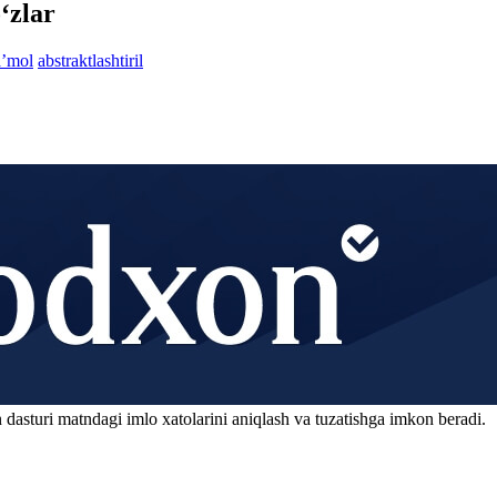
‘zlar
aʼmol
abstraktlashtiril
 dasturi matndagi imlo xatolarini aniqlash va tuzatishga imkon beradi.