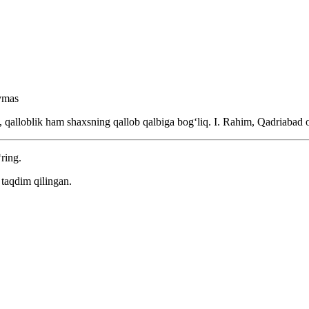
ymas
, qalloblik ham shaxsning qallob qalbiga bogʻliq.
I. Rahim, Qadriabad 
‘ring.
taqdim qilingan.