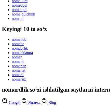
nomaʼlum
nomaqbul
nomaʼqul
nomaʼqulchilik
nomard
Keyingi 10 ta so‘z
nomatlub
nomdor
nomdorlik
nomenklatura
nomer
nomerla
nomerlan
nomerlat
nomerli
nomersiz
nomardlik so‘zi ishlatilgan saytlarni inter
Google
Яндекс
Bing