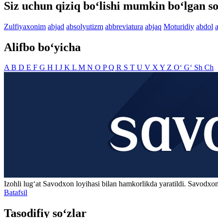
Siz uchun qiziq bo‘lishi mumkin bo‘lgan so
Zulfiyaxonim
abjad
absolyutizm
abbreviatura
abjaq
Moturidiy
abdol
Alifbo bo‘yicha
A
B
D
E
F
G
H
I
J
K
L
M
N
O
P
Q
R
S
T
U
V
X
Y
Z
O‘
G‘
Sh
Ch
Izohli lugʻat
Savodxon
loyihasi bilan hamkorlikda yaratildi. Savodxon
Batafsil
Tasodifiy so‘zlar