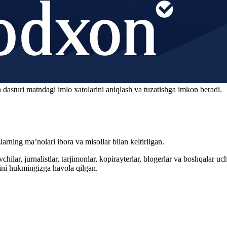
 dasturi matndagi imlo xatolarini aniqlash va tuzatishga imkon beradi.
arning ma’nolari ibora va misollar bilan keltirilgan.
hilar, jurnalistlar, tarjimonlar, kopirayterlar, blogerlar va boshqalar u
ini hukmingizga havola qilgan.