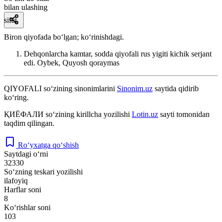
bilan ulashing
sifat
Biron qiyofada boʻlgan; koʻrinishdagi.
Dehqonlarcha kamtar, sodda qiyofali rus yigiti kichik serjant
edi.
Oybek, Quyosh qoraymas
QIYOFALI
so‘zining sinonimlarini
Sinonim.uz
saytida qidirib
ko‘ring.
ҚИЁФАЛИ
so‘zining kirillcha yozilishi
Lotin.uz
sayti tomonidan
taqdim qilingan.
Ro‘yxatga qo‘shish
Saytdagi o‘rni
32330
So‘zning teskari yozilishi
ilafoyiq
Harflar soni
8
Ko‘rishlar soni
103