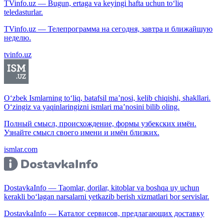
TVinfo.uz — Bugun, ertaga va keyingi hafta uchun to‘liq
teledasturlar.
TVinfo.uz — Телепрограмма на сегодня, завтра и ближайшую
неделю.
tvinfo.uz
O‘zbek Ismlarning to‘liq, batafsil ma’nosi, kelib chiqishi, shakllari.
O‘zingiz va yaqinlaringizni ismlari ma’nosini bilib oling.
Полный смысл, происхождение, формы узбекских имён.
Узнайте смысл своего имени и имён близких.
ismlar.com
DostavkaInfo — Taomlar, dorilar, kitoblar va boshqa uy uchun
kerakli bo‘lagan narsalarni yetkazib berish xizmatlari bor servislar.
DostavkaInfo — Каталог сервисов, предлагающих доставку