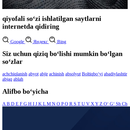
qiyofali so‘zi ishlatilgan saytlarni
internetda qidiring
Google
Яндекс
Bing
Siz uchun qiziq bo‘lishi mumkin bo‘lgan
so‘zlar
achchiqlanish
abyot
abjir
achinish
absolyut
Boltiqbo‘yi
abadiylashtir
abjaq
ablah
Alifbo bo‘yicha
A
B
D
E
F
G
H
I
J
K
L
M
N
O
P
Q
R
S
T
U
V
X
Y
Z
O‘
G‘
Sh
Ch