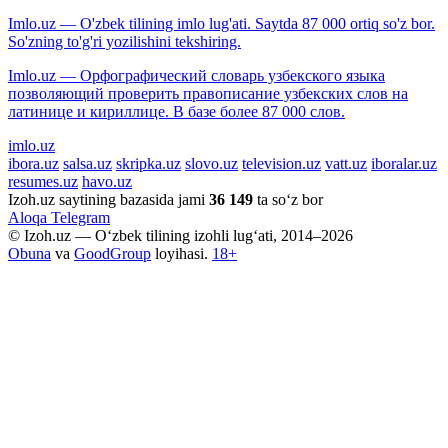
Imlo.uz — O'zbek tilining imlo lug'ati. Saytda 87 000 ortiq so'z bor.
So'zning to'g'ri yozilishini tekshiring.
Imlo.uz — Орфографический словарь узбекского языка
позволяющий проверить правописание узбекских слов на
латинице и кириллице. В базе более 87 000 слов.
imlo.uz
ibora.uz
salsa.uz
skripka.uz
slovo.uz
television.uz
vatt.uz
iboralar.uz
resumes.uz
havo.uz
Izoh.uz saytining bazasida jami
36 149
ta so‘z bor
Aloqa
Telegram
© Izoh.uz — O‘zbek tilining izohli lug‘ati, 2014–2026
Obuna
va
GoodGroup
loyihasi.
18+