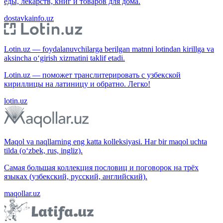
еды, лекарств, книг и товаров для дома.
dostavkainfo.uz
Lotin.uz — foydalanuvchilarga berilgan matnni lotindan kirillga va
aksincha o‘girish xizmatini taklif etadi.
Lotin.uz — поможет транслитерировать с узбекской
кириллицы на латиницу и обратно. Легко!
lotin.uz
Maqol va naqllarning eng katta kolleksiyasi. Har bir maqol uchta
tilda (o‘zbek, rus, ingliz).
Самая большая коллекция пословиц и поговорок на трёх
языках (узбекский, русский, английский).
maqollar.uz