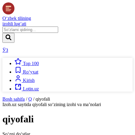
O‘zbek tilining
izohli lug‘ati
ЎЗ
Top 100
Ro‘yxat
Kirish
Lotin.uz
Bosh sahifa
/
Q
/
qiyofali
Izoh.uz
saytida
qiyofali
so‘zining izohi va ma’nolari
qiyofali
So‘zni do‘stlar