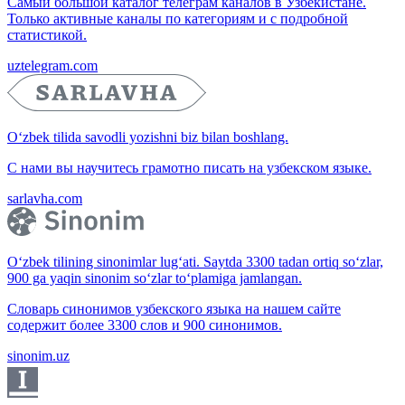
Самый большой каталог телеграм каналов в Узбекистане.
Только активные каналы по категориям и с подробной
статистикой.
uztelegram.com
O‘zbek tilida savodli yozishni biz bilan boshlang.
С нами вы научитесь грамотно писать на узбекском языке.
sarlavha.com
O‘zbek tilining sinonimlar lug‘ati. Saytda 3300 tadan ortiq so‘zlar,
900 ga yaqin sinonim so‘zlar to‘plamiga jamlangan.
Словарь синонимов узбекского языка на нашем сайте
содержит более 3300 слов и 900 синонимов.
sinonim.uz