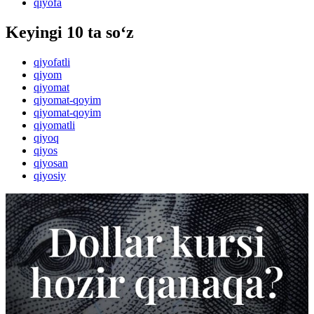
qiyofa
Keyingi 10 ta so‘z
qiyofatli
qiyom
qiyomat
qiyomat-qoyim
qiyomat-qoyim
qiyomatli
qiyoq
qiyos
qiyosan
qiyosiy