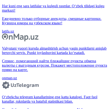
Har kuni eng sara latifalar va kulguli rasmlar. O‘zbek tilidagi kulgu
markazi!
Ежедневно только отборные анекдоты, смешные картинки.
Кузница юмора на узбекском языке!
latifa.uz
Valyutani yuqori kursda almashtirish uchun yaqin punktlarni aniqlab
beruvchi servis. Punkt joylashuvini kartada ko‘rsatadi.
Сервис, помогающий найти ближайшие пункты обмена
валюты с выгодным курсом. Покажет местоположение пункта
прямо на карте.
onmap.uz
O‘zbekcha telegram kanallarining eng katta katalogi. Faqt faol
kanallar, ruknlarda va batafsil statistikasi bilan.