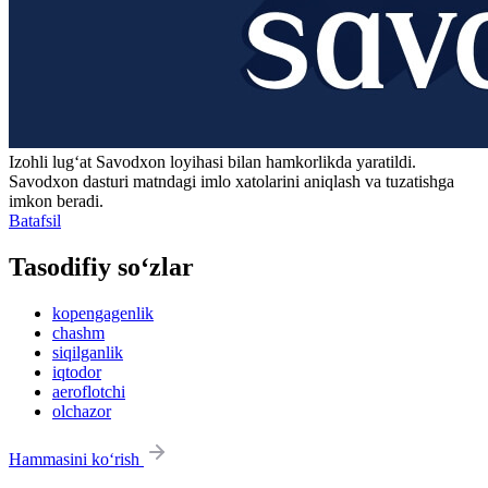
Izohli lugʻat
Savodxon
loyihasi bilan hamkorlikda yaratildi.
Savodxon dasturi matndagi imlo xatolarini aniqlash va tuzatishga
imkon beradi.
Batafsil
Tasodifiy so‘zlar
kopengagenlik
chashm
siqilganlik
iqtodor
aeroflotchi
olchazor
Hammasini ko‘rish