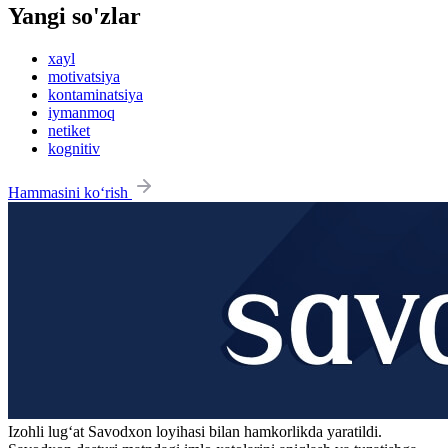
Yangi so'zlar
xayl
motivatsiya
kontaminatsiya
iymanmoq
netiket
kognitiv
Hammasini ko‘rish
Izohli lugʻat
Savodxon
loyihasi bilan hamkorlikda yaratildi.