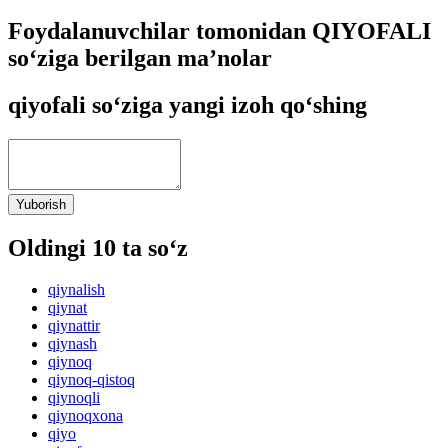
Foydalanuvchilar tomonidan QIYOFALI
so‘ziga berilgan ma’nolar
qiyofali so‘ziga yangi izoh qo‘shing
Yuborish
Oldingi 10 ta so‘z
qiynalish
qiynat
qiynattir
qiynash
qiynoq
qiynoq-qistoq
qiynoqli
qiynoqxona
qiyo