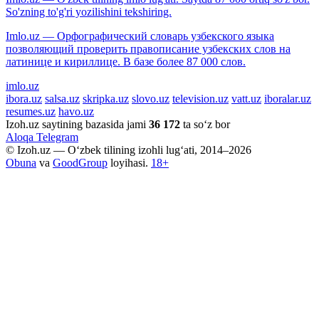
So'zning to'g'ri yozilishini tekshiring.
Imlo.uz — Орфографический словарь узбекского языка
позволяющий проверить правописание узбекских слов на
латинице и кириллице. В базе более 87 000 слов.
imlo.uz
ibora.uz
salsa.uz
skripka.uz
slovo.uz
television.uz
vatt.uz
iboralar.uz
resumes.uz
havo.uz
Izoh.uz saytining bazasida jami
36 172
ta so‘z bor
Aloqa
Telegram
© Izoh.uz — O‘zbek tilining izohli lug‘ati, 2014–2026
Obuna
va
GoodGroup
loyihasi.
18+