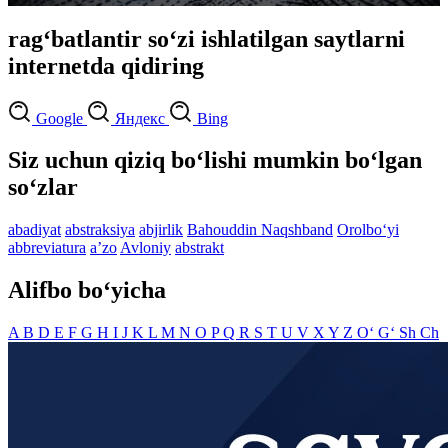
rag‘batlantir so‘zi ishlatilgan saytlarni
internetda qidiring
Google
Яндекс
Bing
Siz uchun qiziq bo‘lishi mumkin bo‘lgan
so‘zlar
abadiyat
abstraksiya
abjirlik
Bahouddin Naqshband
Orolbo‘yi
abbreviatura
aʼzo
Avloniy
abstrakt
Alifbo bo‘yicha
A
B
D
E
F
G
H
I
J
K
L
M
N
O
P
Q
R
S
T
U
V
X
Y
Z
O‘
G‘
Sh
Ch