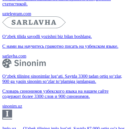
статистикой.
uztelegram.com
O‘zbek tilida savodli yozishni biz bilan boshlang.
С нами вы научитесь грамотно писать на узбекском языке.
sarlavha.com
O‘zbek tilining sinonimlar lug‘ati. Saytda 3300 tadan ortiq so‘zlar,
900 ga yaqin sinonim so‘zlar to‘plamiga jamlangan.
Словарь синонимов узбекского языка на нашем сайте
содержит более 3300 слов и 900 синонимов.
sinonim.uz
Imlo.uz — O'zbek tilining imlo lug'ati. Saytda 87 000 ortiq so'z bor.