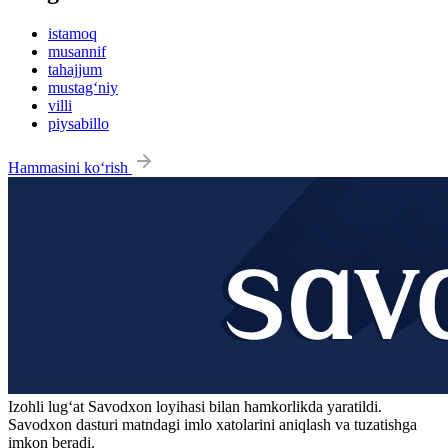
istamoq
musannif
tahajjum
mustag‘niy
villi
piysabillo
Hammasini ko‘rish
Izohli lugʻat
Savodxon
loyihasi bilan hamkorlikda yaratildi.
Savodxon dasturi matndagi imlo xatolarini aniqlash va tuzatishga
imkon beradi.