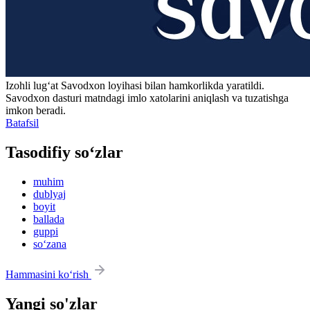
Izohli lugʻat
Savodxon
loyihasi bilan hamkorlikda yaratildi.
Savodxon dasturi matndagi imlo xatolarini aniqlash va tuzatishga
imkon beradi.
Batafsil
Tasodifiy so‘zlar
muhim
dublyaj
boyit
ballada
guppi
so‘zana
Hammasini ko‘rish
Yangi so'zlar