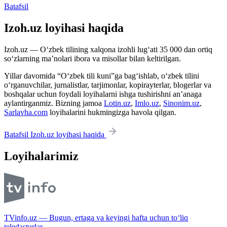
Batafsil
Izoh.uz loyihasi haqida
Izoh.uz — O‘zbek tilining xalqona izohli lug‘ati 35 000 dan ortiq
so‘zlarning ma’nolari ibora va misollar bilan keltirilgan.
Yillar davomida “O‘zbek tili kuni”ga bag‘ishlab, o‘zbek tilini
o‘rganuvchilar, jurnalistlar, tarjimonlar, kopirayterlar, blogerlar va
boshqalar uchun foydali loyihalarni ishga tushirishni an’anaga
aylantirganmiz. Bizning jamoa
Lotin.uz
,
Imlo.uz
,
Sinonim.uz
,
Sarlavha.com
loyihalarini hukmingizga havola qilgan.
Batafsil Izoh.uz loyihasi haqida
Loyihalarimiz
TVinfo.uz — Bugun, ertaga va keyingi hafta uchun to‘liq
teledasturlar.