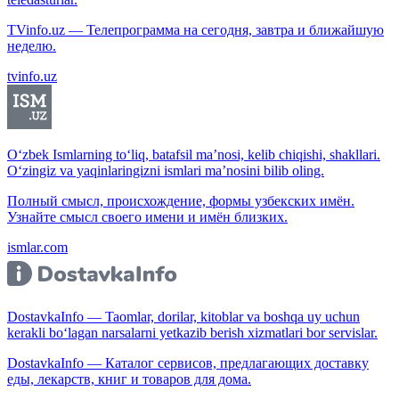
TVinfo.uz — Телепрограмма на сегодня, завтра и ближайшую
неделю.
tvinfo.uz
O‘zbek Ismlarning to‘liq, batafsil ma’nosi, kelib chiqishi, shakllari.
O‘zingiz va yaqinlaringizni ismlari ma’nosini bilib oling.
Полный смысл, происхождение, формы узбекских имён.
Узнайте смысл своего имени и имён близких.
ismlar.com
DostavkaInfo — Taomlar, dorilar, kitoblar va boshqa uy uchun
kerakli bo‘lagan narsalarni yetkazib berish xizmatlari bor servislar.
DostavkaInfo — Каталог сервисов, предлагающих доставку
еды, лекарств, книг и товаров для дома.