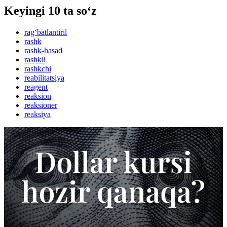
Keyingi 10 ta so‘z
rag‘batlantiril
rashk
rashk-hasad
rashkli
rashkchi
reabilitatsiya
reagent
reaksion
reaksioner
reaksiya