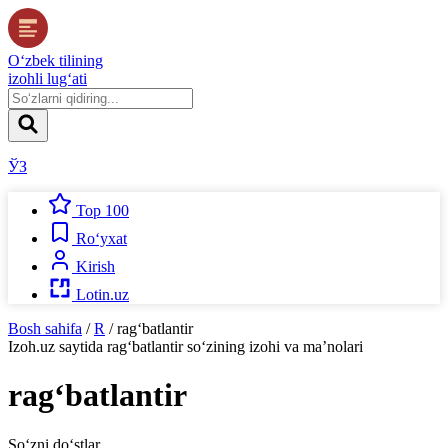
O‘zbek tilining
izohli lug‘ati
ЎЗ
Top 100
Ro‘yxat
Kirish
Lotin.uz
Bosh sahifa
/
R
/
rag‘batlantir
Izoh.uz
saytida
rag‘batlantir
so‘zining izohi va ma’nolari
rag‘batlantir
So‘zni do‘stlar