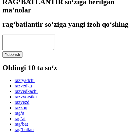
RAG‘BATLANTIR so‘ziga berilgan
ma’nolar
rag‘batlantir so‘ziga yangi izoh qo‘shing
Yuborish
Oldingi 10 ta so‘z
razryadchi
razvedka
razvedkachi
razvyorstka
razyezd
razzoq
rag‘a
rag‘at
rag‘bat
rag‘batlan