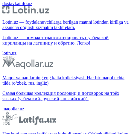
dostavkainfo.uz
Lotin.uz — foydalanuvchilarga berilgan matnni lotindan kirillga va
aksincha o‘girish xizmatini taklif etadi.
Lotin.uz — поможет транслитерировать с узбекской
кириллицы на латиницу и обратно. Легко!
lotin.uz
Maqol va naqllarning eng katta kolleksiyasi. Har bir maqol uchta
tilda (o‘zbek, rus, ingliz).
Самая большая коллекция пословиц и поговорок на трёх
языках (узбекский, русский, английский).
maqollar.uz
Har kuni eng sara latifalar va kulguli rasmlar. O‘zbek tilidagi kulgu