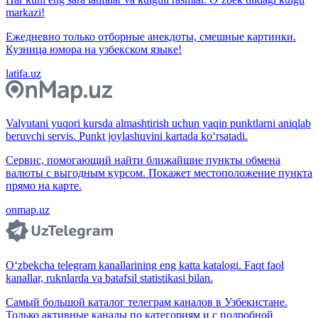
markazi!
Ежедневно только отборные анекдоты, смешные картинки.
Кузница юмора на узбекском языке!
latifa.uz
Valyutani yuqori kursda almashtirish uchun yaqin punktlarni aniqlab
beruvchi servis. Punkt joylashuvini kartada ko‘rsatadi.
Сервис, помогающий найти ближайшие пункты обмена
валюты с выгодным курсом. Покажет местоположение пункта
прямо на карте.
onmap.uz
O‘zbekcha telegram kanallarining eng katta katalogi. Faqt faol
kanallar, ruknlarda va batafsil statistikasi bilan.
Самый большой каталог телеграм каналов в Узбекистане.
Только активные каналы по категориям и с подробной