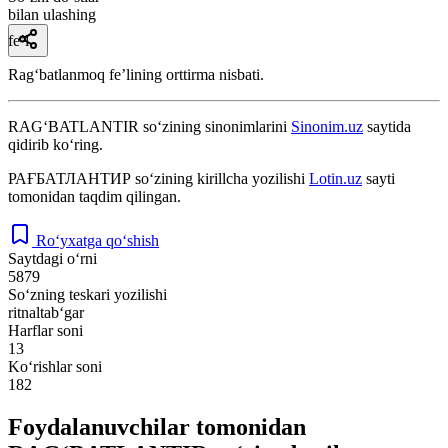
bilan ulashing
fe’l
Ragʻbatlanmoq feʼlining orttirma nisbati.
RAG‘BATLANTIR
so‘zining sinonimlarini
Sinonim.uz
saytida
qidirib ko‘ring.
РАҒБАТЛАНТИР
so‘zining kirillcha yozilishi
Lotin.uz
sayti
tomonidan taqdim qilingan.
Ro‘yxatga qo‘shish
Saytdagi o‘rni
5879
So‘zning teskari yozilishi
ritnaltab‘gar
Harflar soni
13
Ko‘rishlar soni
182
Foydalanuvchilar tomonidan