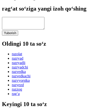
rag‘at so‘ziga yangi izoh qo‘shing
Yuborish
Oldingi 10 ta so‘z
razolat
razryad
razryadli
razryadchi
razvedka
razvedkachi
razvyorstka
razyezd
razzoq
rag‘a
Keyingi 10 ta so‘z