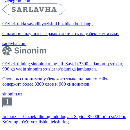
uztelegram.com
O‘zbek tilida savodli yozishni biz bilan boshlang.
С нами вы научитесь грамотно писать на узбекском языке.
sarlavha.com
O‘zbek tilining sinonimlar lug‘ati. Saytda 3300 tadan ortiq so‘zlar,
900 ga yaqin sinonim so‘zlar to‘plamiga jamlangan.
Словарь синонимов узбекского языка на нашем сайте
содержит более 3300 слов и 900 синонимов.
sinonim.uz
Imlo.uz — O'zbek tilining imlo lug'ati. Saytda 87 000 ortiq so'z bor.
So'zning to'g'ri yozilishini tekshiring.