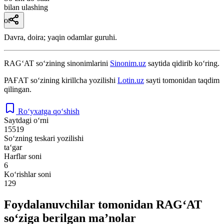
bilan ulashing
ot
Davra, doira; yaqin odamlar guruhi.
RAG‘AT
so‘zining sinonimlarini
Sinonim.uz
saytida qidirib ko‘ring.
РАҒАТ
so‘zining kirillcha yozilishi
Lotin.uz
sayti tomonidan taqdim
qilingan.
Ro‘yxatga qo‘shish
Saytdagi o‘rni
15519
So‘zning teskari yozilishi
ta‘gar
Harflar soni
6
Ko‘rishlar soni
129
Foydalanuvchilar tomonidan RAG‘AT
so‘ziga berilgan ma’nolar