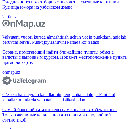
Ежедневно только отборные анекдоты, смешные картинки.
Кузница юмора на узбекском языке!
latifa.uz
Valyutani yuqori kursda almashtirish uchun yaqin punktlarni aniqlab
beruvchi servis. Punkt joylashuvini kartada ko‘rsatadi.
Сервис, помогающий найти ближайшие пункты обмена
валюты с выгодным курсом. Покажет местоположение пункта
прямо на карте.
onmap.uz
O‘zbekcha telegram kanallarining eng katta katalogi. Faqt faol
kanallar, ruknlarda va batafsil statistikasi bilan.
Самый большой каталог телеграм каналов в Узбекистане.
Только активные каналы по категориям и с подробной
статистикой.