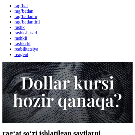
rag‘bat
rag‘batlan
rag‘batlantir
rag‘batlantiril
rashk
rashk-hasad
rashkli
rashkchi
reabilitatsiya
reagent
rag‘at so‘zi ishlatilgan saytlarni