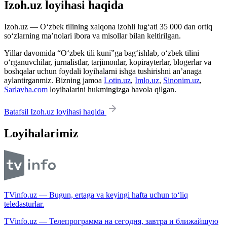
Izoh.uz loyihasi haqida
Izoh.uz — O‘zbek tilining xalqona izohli lug‘ati 35 000 dan ortiq
so‘zlarning ma’nolari ibora va misollar bilan keltirilgan.
Yillar davomida “O‘zbek tili kuni”ga bag‘ishlab, o‘zbek tilini
o‘rganuvchilar, jurnalistlar, tarjimonlar, kopirayterlar, blogerlar va
boshqalar uchun foydali loyihalarni ishga tushirishni an’anaga
aylantirganmiz. Bizning jamoa
Lotin.uz
,
Imlo.uz
,
Sinonim.uz
,
Sarlavha.com
loyihalarini hukmingizga havola qilgan.
Batafsil Izoh.uz loyihasi haqida
Loyihalarimiz
TVinfo.uz — Bugun, ertaga va keyingi hafta uchun to‘liq
teledasturlar.
TVinfo.uz — Телепрограмма на сегодня, завтра и ближайшую