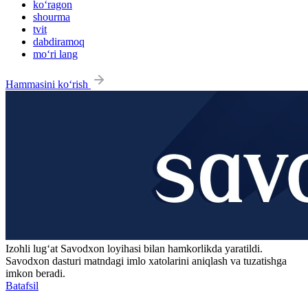
ko‘ragon
shourma
tvit
dabdiramoq
mo‘ri lang
Hammasini ko‘rish
Izohli lugʻat
Savodxon
loyihasi bilan hamkorlikda yaratildi.
Savodxon dasturi matndagi imlo xatolarini aniqlash va tuzatishga
imkon beradi.
Batafsil