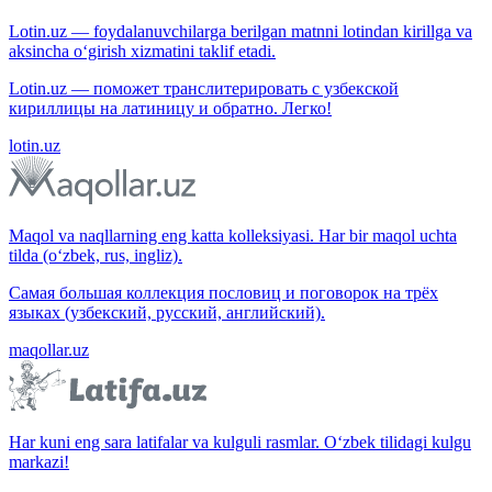
Lotin.uz — foydalanuvchilarga berilgan matnni lotindan kirillga va
aksincha o‘girish xizmatini taklif etadi.
Lotin.uz — поможет транслитерировать с узбекской
кириллицы на латиницу и обратно. Легко!
lotin.uz
Maqol va naqllarning eng katta kolleksiyasi. Har bir maqol uchta
tilda (o‘zbek, rus, ingliz).
Самая большая коллекция пословиц и поговорок на трёх
языках (узбекский, русский, английский).
maqollar.uz
Har kuni eng sara latifalar va kulguli rasmlar. O‘zbek tilidagi kulgu
markazi!