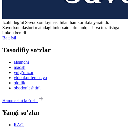
Izohli lugʻat
Savodxon
loyihasi bilan hamkorlikda yaratildi.
Savodxon dasturi matndagi imlo xatolarini aniqlash va tuzatishga
imkon beradi.
Batafsil
Tasodifiy so‘zlar
afsunchi
maosh
yulg‘unzor
videokonferensiya
olotlik
obodonlashtiril
Hammasini ko‘rish
Yangi so'zlar
RAG