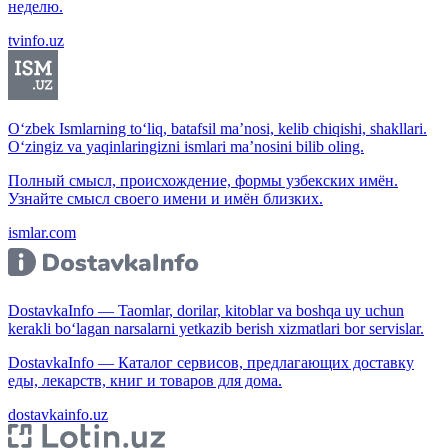
неделю.
tvinfo.uz
O‘zbek Ismlarning to‘liq, batafsil ma’nosi, kelib chiqishi, shakllari.
O‘zingiz va yaqinlaringizni ismlari ma’nosini bilib oling.
Полный смысл, происхождение, формы узбекских имён.
Узнайте смысл своего имени и имён близких.
ismlar.com
DostavkaInfo — Taomlar, dorilar, kitoblar va boshqa uy uchun
kerakli bo‘lagan narsalarni yetkazib berish xizmatlari bor servislar.
DostavkaInfo — Каталог сервисов, предлагающих доставку
еды, лекарств, книг и товаров для дома.
dostavkainfo.uz