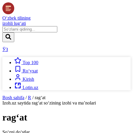
O‘zbek tilining
izohli lug‘ati
ЎЗ
Top 100
Ro‘yxat
Kirish
Lotin.uz
Bosh sahifa
/
R
/
rag‘at
Izoh.uz
saytida
rag‘at
so‘zining izohi va ma’nolari
rag‘at
So‘zni do‘stlar