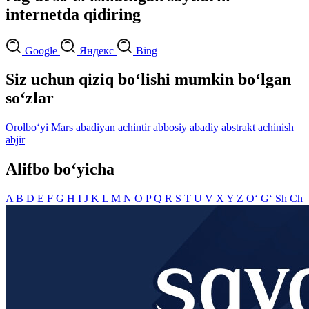
internetda qidiring
Google
Яндекс
Bing
Siz uchun qiziq bo‘lishi mumkin bo‘lgan
so‘zlar
Orolbo‘yi
Mars
abadiyan
achintir
abbosiy
abadiy
abstrakt
achinish
abjir
Alifbo bo‘yicha
A
B
D
E
F
G
H
I
J
K
L
M
N
O
P
Q
R
S
T
U
V
X
Y
Z
O‘
G‘
Sh
Ch