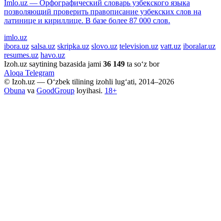
Imlo.uz — Орфографический словарь узбекского языка
позволяющий проверить правописание узбекских слов на
латинице и кириллице. В базе более 87 000 слов.
imlo.uz
ibora.uz
salsa.uz
skripka.uz
slovo.uz
television.uz
vatt.uz
iboralar.uz
resumes.uz
havo.uz
Izoh.uz saytining bazasida jami
36 149
ta so‘z bor
Aloqa
Telegram
© Izoh.uz — O‘zbek tilining izohli lug‘ati, 2014–2026
Obuna
va
GoodGroup
loyihasi.
18+