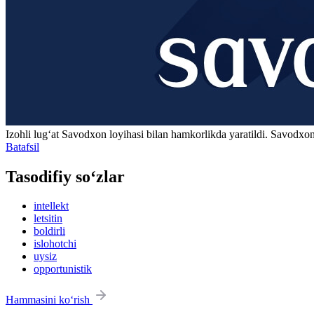
Izohli lugʻat
Savodxon
loyihasi bilan hamkorlikda yaratildi. Savodxon
Batafsil
Tasodifiy so‘zlar
intellekt
letsitin
boldirli
islohotchi
uysiz
opportunistik
Hammasini ko‘rish