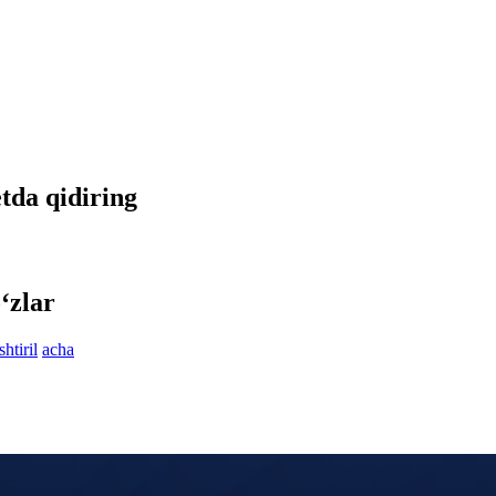
etda qidiring
‘zlar
htiril
acha