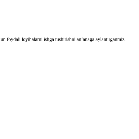
chun foydali loyihalarni ishga tushirishni an’anaga aylantirganmiz.