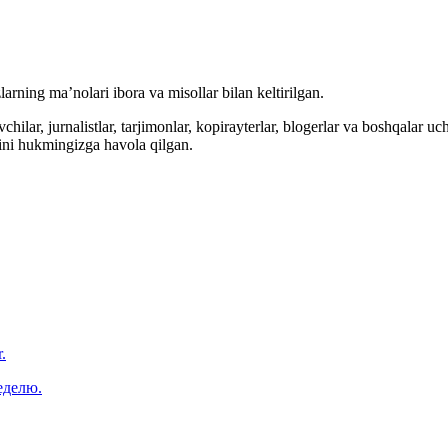
arning ma’nolari ibora va misollar bilan keltirilgan.
hilar, jurnalistlar, tarjimonlar, kopirayterlar, blogerlar va boshqalar u
ini hukmingizga havola qilgan.
.
еделю.