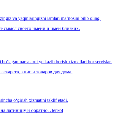
‘zingiz va yaqinlaringizni ismlari ma’nosini bilib oling.
е смысл своего имени и имён близких.
o‘lagan narsalarni yetkazib berish xizmatlari bor servislar.
лекарств, книг и товаров для дома.
ncha o‘girish xizmatini taklif etadi.
на латиницу и обратно. Легко!