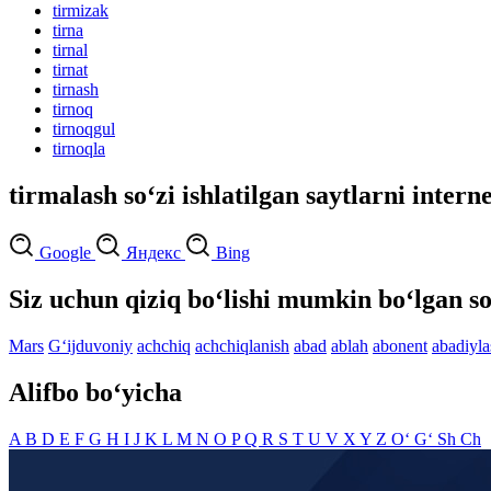
tirmizak
tirna
tirnal
tirnat
tirnash
tirnoq
tirnoqgul
tirnoqla
tirmalash so‘zi ishlatilgan saytlarni intern
Google
Яндекс
Bing
Siz uchun qiziq bo‘lishi mumkin bo‘lgan so
Mars
G‘ijduvoniy
achchiq
achchiqlanish
abad
ablah
abonent
abadiylas
Alifbo bo‘yicha
A
B
D
E
F
G
H
I
J
K
L
M
N
O
P
Q
R
S
T
U
V
X
Y
Z
O‘
G‘
Sh
Ch