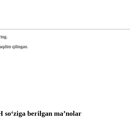
ring.
aqdim qilingan.
so‘ziga berilgan ma’nolar