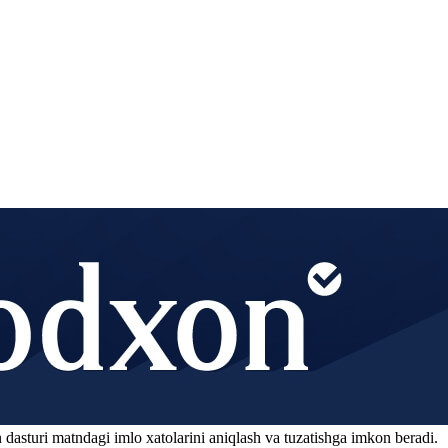
 dasturi matndagi imlo xatolarini aniqlash va tuzatishga imkon beradi.