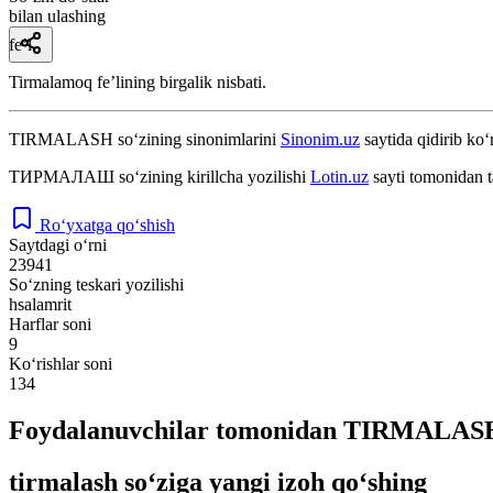
bilan ulashing
fe’l
Tirmalamoq feʼlining birgalik nisbati.
TIRMALASH
so‘zining sinonimlarini
Sinonim.uz
saytida qidirib ko‘
ТИРМАЛАШ
so‘zining kirillcha yozilishi
Lotin.uz
sayti tomonidan t
Ro‘yxatga qo‘shish
Saytdagi o‘rni
23941
So‘zning teskari yozilishi
hsalamrit
Harflar soni
9
Ko‘rishlar soni
134
Foydalanuvchilar tomonidan TIRMALASH 
tirmalash so‘ziga yangi izoh qo‘shing