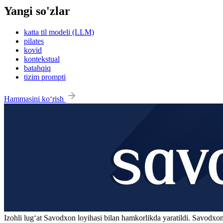
Yangi so'zlar
katta til modeli (LLM)
pilates
kovid
kontekstual
batahqiq
tizim prompti
Hammasini ko‘rish
Izohli lugʻat
Savodxon
loyihasi bilan hamkorlikda yaratildi. Savodxon