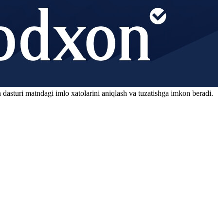
 dasturi matndagi imlo xatolarini aniqlash va tuzatishga imkon beradi.