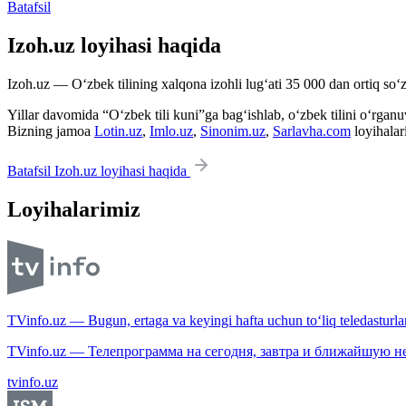
Batafsil
Izoh.uz loyihasi haqida
Izoh.uz — O‘zbek tilining xalqona izohli lug‘ati 35 000 dan ortiq so‘zl
Yillar davomida “O‘zbek tili kuni”ga bag‘ishlab, o‘zbek tilini o‘rganuvc
Bizning jamoa
Lotin.uz
,
Imlo.uz
,
Sinonim.uz
,
Sarlavha.com
loyihalar
Batafsil Izoh.uz loyihasi haqida
Loyihalarimiz
TVinfo.uz — Bugun, ertaga va keyingi hafta uchun to‘liq teledasturlar
TVinfo.uz — Телепрограмма на сегодня, завтра и ближайшую н
tvinfo.uz