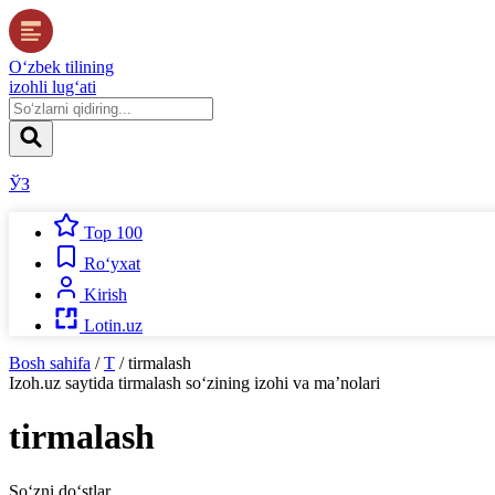
O‘zbek tilining
izohli lug‘ati
ЎЗ
Top 100
Ro‘yxat
Kirish
Lotin.uz
Bosh sahifa
/
T
/
tirmalash
Izoh.uz
saytida
tirmalash
so‘zining izohi va ma’nolari
tirmalash
So‘zni do‘stlar