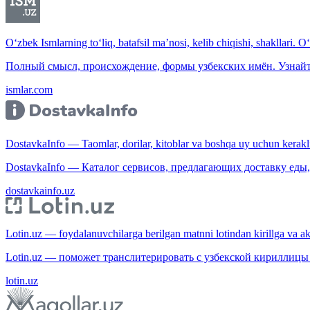
O‘zbek Ismlarning to‘liq, batafsil ma’nosi, kelib chiqishi, shakllari. O
Полный смысл, происхождение, формы узбекских имён. Узнайт
ismlar.com
DostavkaInfo — Taomlar, dorilar, kitoblar va boshqa uy uchun kerakli b
DostavkaInfo — Каталог сервисов, предлагающих доставку еды, 
dostavkainfo.uz
Lotin.uz — foydalanuvchilarga berilgan matnni lotindan kirillga va aksi
Lotin.uz — поможет транслитерировать с узбекской кириллицы 
lotin.uz