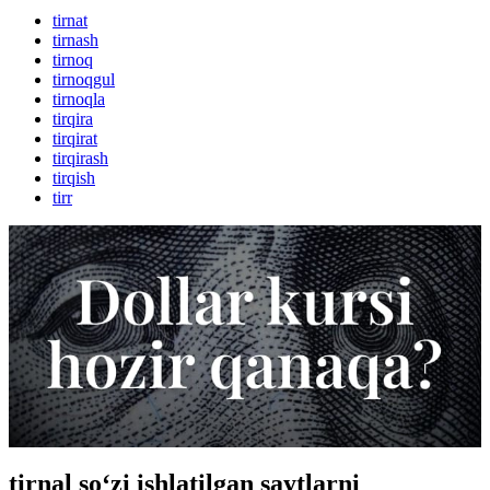
tirnat
tirnash
tirnoq
tirnoqgul
tirnoqla
tirqira
tirqirat
tirqirash
tirqish
tirr
tirnal so‘zi ishlatilgan saytlarni