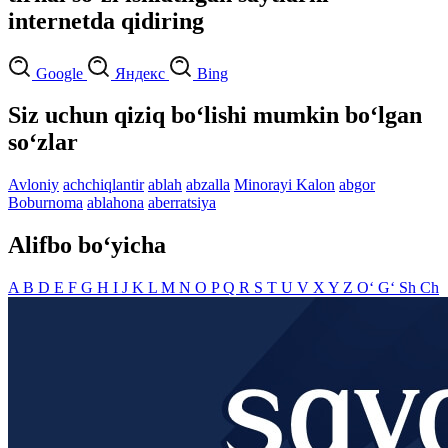
internetda qidiring
Google
Яндекс
Bing
Siz uchun qiziq bo‘lishi mumkin bo‘lgan
so‘zlar
Avloniy
achchiqlantir
ablah
abzalla
Minorayi Kalon
abgor
Boburnoma
ablahona
aberratsiya
Alifbo bo‘yicha
A
B
D
E
F
G
H
I
J
K
L
M
N
O
P
Q
R
S
T
U
V
X
Y
Z
O‘
G‘
Sh
Ch