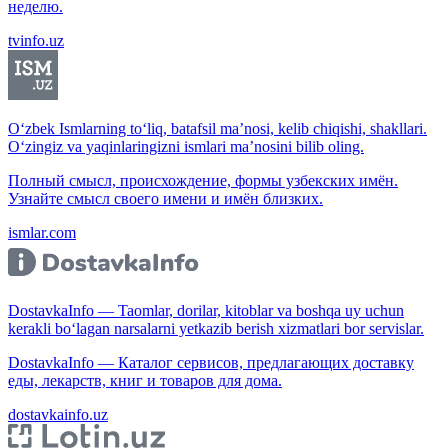
неделю.
tvinfo.uz
O‘zbek Ismlarning to‘liq, batafsil ma’nosi, kelib chiqishi, shakllari.
O‘zingiz va yaqinlaringizni ismlari ma’nosini bilib oling.
Полный смысл, происхождение, формы узбекских имён.
Узнайте смысл своего имени и имён близких.
ismlar.com
DostavkaInfo — Taomlar, dorilar, kitoblar va boshqa uy uchun
kerakli bo‘lagan narsalarni yetkazib berish xizmatlari bor servislar.
DostavkaInfo — Каталог сервисов, предлагающих доставку
еды, лекарств, книг и товаров для дома.
dostavkainfo.uz