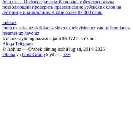
Imlo.uz — Орфографический словарь узбекского языка
позволяющий проверить правописание узбекских слов на
латинице и кириллице. В базе более 87 000 слов.
imlo.uz
ibora.uz
salsa.uz
skripka.uz
slovo.uz
television.uz
vatt.uz
iboralar.uz
resumes.uz
havo.uz
Izoh.uz saytining bazasida jami
36 172
ta so‘z bor
Aloqa
Telegram
© Izoh.uz — O‘zbek tilining izohli lug‘ati, 2014–2026
Obuna
va
GoodGroup
loyihasi.
18+