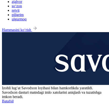
ajalvor
so‘zon
retvit
piligrim
ulgurmoq
Hammasini ko‘rish
Izohli lugʻat
Savodxon
loyihasi bilan hamkorlikda yaratildi.
Savodxon dasturi matndagi imlo xatolarini aniqlash va tuzatishga
imkon beradi.
Batafsil