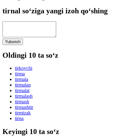
tirnal so‘ziga yangi izoh qo‘shing
Yuborish
Oldingi 10 ta so‘z
tirkovchi
tirma
tirmala
tirmalan
tirmalat
tirmalash
tirmash
tirmashtir
tirmizak
tirna
Keyingi 10 ta so‘z