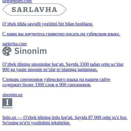
uztelegram.com
O‘zbek tilida savodli yozishni biz bilan boshlang.
С нами вы научитесь грамотно писать на узбекском языке.
sarlavha.com
O‘zbek tilining sinonimlar lug‘ati. Saytda 3300 tadan ortiq so‘zlar,
900 ga yaqin sinonim so‘zlar to‘plamiga jamlangan.
Словарь синонимов узбекского языка на нашем сайте
содержит более 3300 слов и 900 синонимов.
sinonim.uz
Imlo.uz — O'zbek tilining imlo lug'ati. Saytda 87 000 ortiq so'z bor.
So'zning to'g'ri yozilishini tekshiring.