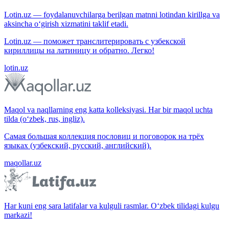
Lotin.uz — foydalanuvchilarga berilgan matnni lotindan kirillga va
aksincha o‘girish xizmatini taklif etadi.
Lotin.uz — поможет транслитерировать с узбекской
кириллицы на латиницу и обратно. Легко!
lotin.uz
Maqol va naqllarning eng katta kolleksiyasi. Har bir maqol uchta
tilda (o‘zbek, rus, ingliz).
Самая большая коллекция пословиц и поговорок на трёх
языках (узбекский, русский, английский).
maqollar.uz
Har kuni eng sara latifalar va kulguli rasmlar. O‘zbek tilidagi kulgu
markazi!