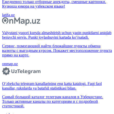
Ежедневно только отборные анекдоты, смешные картинки.
Кузница юмора на узбекском языке!
latifa.uz
Valyutani yuqori kursda almashtirish uchun yaqin punktlarni aniqlab
beruvchi servis. Punkt joylashuvini kartada ko‘rsatadi.
Сервис, помогающий найти ближайшие пункты обмена
валюты с выгодным курсом. Покажет местоположение пункта
прямо на карте.
onmap.uz
O‘zbekcha telegram kanallarining eng katta katalogi. Faqt faol
kanallar, ruknlarda va batafsil statistikasi bilan.
Самый большой каталог телеграм каналов в Узбекистане.
Только активные каналы по категориям и с подробной
статистикой.