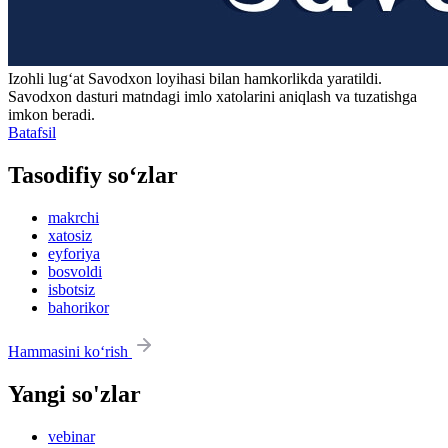
Izohli lugʻat
Savodxon
loyihasi bilan hamkorlikda yaratildi.
Savodxon dasturi matndagi imlo xatolarini aniqlash va tuzatishga
imkon beradi.
Batafsil
Tasodifiy so‘zlar
makrchi
xatosiz
eyforiya
bosvoldi
isbotsiz
bahorikor
Hammasini ko‘rish
Yangi so'zlar
vebinar