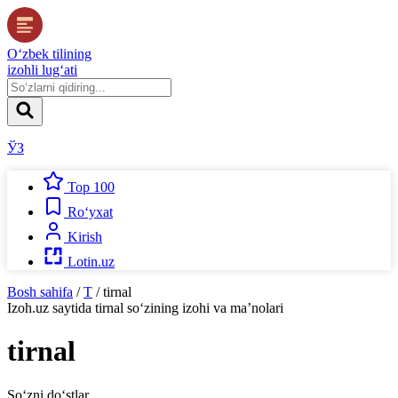
O‘zbek tilining
izohli lug‘ati
ЎЗ
Top 100
Ro‘yxat
Kirish
Lotin.uz
Bosh sahifa
/
T
/
tirnal
Izoh.uz
saytida
tirnal
so‘zining izohi va ma’nolari
tirnal
So‘zni do‘stlar