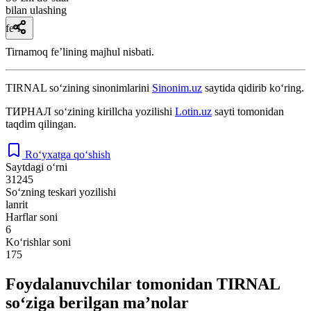
bilan ulashing
fe’l
Tirnamoq feʼlining majhul nisbati.
TIRNAL
so‘zining sinonimlarini
Sinonim.uz
saytida qidirib ko‘ring.
ТИРНАЛ
so‘zining kirillcha yozilishi
Lotin.uz
sayti tomonidan
taqdim qilingan.
Ro‘yxatga qo‘shish
Saytdagi o‘rni
31245
So‘zning teskari yozilishi
lanrit
Harflar soni
6
Ko‘rishlar soni
175
Foydalanuvchilar tomonidan TIRNAL
so‘ziga berilgan ma’nolar