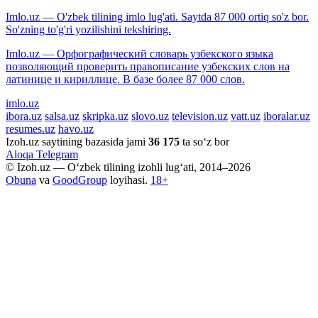
Imlo.uz — O'zbek tilining imlo lug'ati. Saytda 87 000 ortiq so'z bor.
So'zning to'g'ri yozilishini tekshiring.
Imlo.uz — Орфографический словарь узбекского языка
позволяющий проверить правописание узбекских слов на
латинице и кириллице. В базе более 87 000 слов.
imlo.uz
ibora.uz
salsa.uz
skripka.uz
slovo.uz
television.uz
vatt.uz
iboralar.uz
resumes.uz
havo.uz
Izoh.uz saytining bazasida jami
36 175
ta so‘z bor
Aloqa
Telegram
© Izoh.uz — O‘zbek tilining izohli lug‘ati, 2014–2026
Obuna
va
GoodGroup
loyihasi.
18+