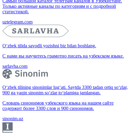
Самый большой каталог телеграм каналов в Узбекистане.
Только активные каналы по категориям и с подробной
статистикой.
uztelegram.com
O‘zbek tilida savodli yozishni biz bilan boshlang.
С нами вы научитесь грамотно писать на узбекском языке.
sarlavha.com
O‘zbek tilining sinonimlar lug‘ati. Saytda 3300 tadan ortiq so‘zlar,
900 ga yaqin sinonim so‘zlar to‘plamiga jamlangan.
Словарь синонимов узбекского языка на нашем сайте
содержит более 3300 слов и 900 синонимов.
sinonim.uz