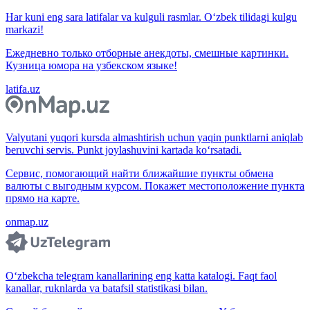
Har kuni eng sara latifalar va kulguli rasmlar. O‘zbek tilidagi kulgu
markazi!
Ежедневно только отборные анекдоты, смешные картинки.
Кузница юмора на узбекском языке!
latifa.uz
Valyutani yuqori kursda almashtirish uchun yaqin punktlarni aniqlab
beruvchi servis. Punkt joylashuvini kartada ko‘rsatadi.
Сервис, помогающий найти ближайшие пункты обмена
валюты с выгодным курсом. Покажет местоположение пункта
прямо на карте.
onmap.uz
O‘zbekcha telegram kanallarining eng katta katalogi. Faqt faol
kanallar, ruknlarda va batafsil statistikasi bilan.