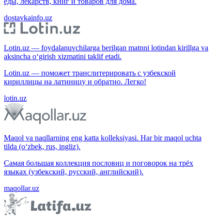
еды, лекарств, книг и товаров для дома.
dostavkainfo.uz
Lotin.uz — foydalanuvchilarga berilgan matnni lotindan kirillga va
aksincha o‘girish xizmatini taklif etadi.
Lotin.uz — поможет транслитерировать с узбекской
кириллицы на латиницу и обратно. Легко!
lotin.uz
Maqol va naqllarning eng katta kolleksiyasi. Har bir maqol uchta
tilda (o‘zbek, rus, ingliz).
Самая большая коллекция пословиц и поговорок на трёх
языках (узбекский, русский, английский).
maqollar.uz