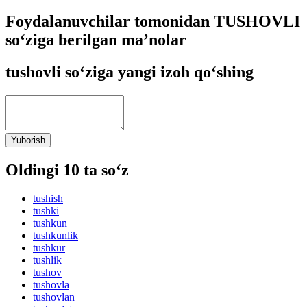
Foydalanuvchilar tomonidan TUSHOVLI
so‘ziga berilgan ma’nolar
tushovli so‘ziga yangi izoh qo‘shing
Yuborish
Oldingi 10 ta so‘z
tushish
tushki
tushkun
tushkunlik
tushkur
tushlik
tushov
tushovla
tushovlan