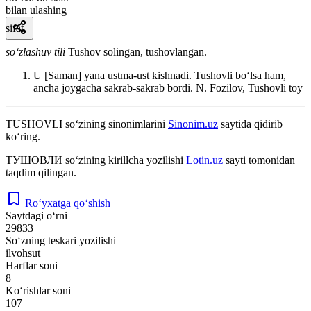
bilan ulashing
sifat
so‘zlashuv tili
Tushov solingan, tushovlangan.
U [Saman] yana ustma-ust kishnadi. Tushovli boʻlsa ham,
ancha joygacha sakrab-sakrab bordi.
N. Fozilov, Tushovli toy
TUSHOVLI
so‘zining sinonimlarini
Sinonim.uz
saytida qidirib
ko‘ring.
ТУШОВЛИ
so‘zining kirillcha yozilishi
Lotin.uz
sayti tomonidan
taqdim qilingan.
Ro‘yxatga qo‘shish
Saytdagi o‘rni
29833
So‘zning teskari yozilishi
ilvohsut
Harflar soni
8
Ko‘rishlar soni
107