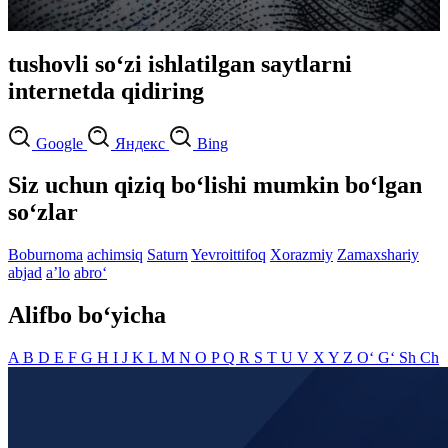
tushovli so‘zi ishlatilgan saytlarni
internetda qidiring
Google
Яндекс
Bing
Siz uchun qiziq bo‘lishi mumkin bo‘lgan
so‘zlar
Boburnoma
achimsiq
Saturn
Yevroittifoq
Xorazmiy
Zamaxshariy
abjad
aʼlo
abro‘
Alifbo bo‘yicha
A
B
D
E
F
G
H
I
J
K
L
M
N
O
P
Q
R
S
T
U
V
X
Y
Z
O‘
G‘
Sh
Ch