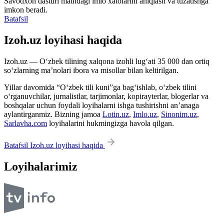
Savodxon dasturi matndagi imlo xatolarini aniqlash va tuzatishga
imkon beradi.
Batafsil
Izoh.uz loyihasi haqida
Izoh.uz — O‘zbek tilining xalqona izohli lug‘ati 35 000 dan ortiq
so‘zlarning ma’nolari ibora va misollar bilan keltirilgan.
Yillar davomida “O‘zbek tili kuni”ga bag‘ishlab, o‘zbek tilini
o‘rganuvchilar, jurnalistlar, tarjimonlar, kopirayterlar, blogerlar va
boshqalar uchun foydali loyihalarni ishga tushirishni an’anaga
aylantirganmiz. Bizning jamoa
Lotin.uz
,
Imlo.uz
,
Sinonim.uz
,
Sarlavha.com
loyihalarini hukmingizga havola qilgan.
Batafsil Izoh.uz loyihasi haqida
Loyihalarimiz