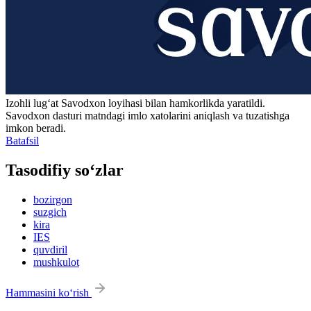
Izohli lugʻat
Savodxon
loyihasi bilan hamkorlikda yaratildi.
Savodxon dasturi matndagi imlo xatolarini aniqlash va tuzatishga
imkon beradi.
Batafsil
Tasodifiy so‘zlar
bozirgon
suzgich
kira
IES
quvdiril
mushkulot
Hammasini ko‘rish