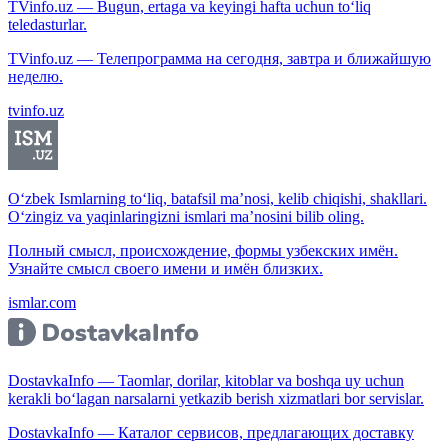
TVinfo.uz — Bugun, ertaga va keyingi hafta uchun to‘liq
teledasturlar.
TVinfo.uz — Телепрограмма на сегодня, завтра и ближайшую
неделю.
tvinfo.uz
O‘zbek Ismlarning to‘liq, batafsil ma’nosi, kelib chiqishi, shakllari.
O‘zingiz va yaqinlaringizni ismlari ma’nosini bilib oling.
Полный смысл, происхождение, формы узбекских имён.
Узнайте смысл своего имени и имён близких.
ismlar.com
DostavkaInfo — Taomlar, dorilar, kitoblar va boshqa uy uchun
kerakli bo‘lagan narsalarni yetkazib berish xizmatlari bor servislar.
DostavkaInfo — Каталог сервисов, предлагающих доставку