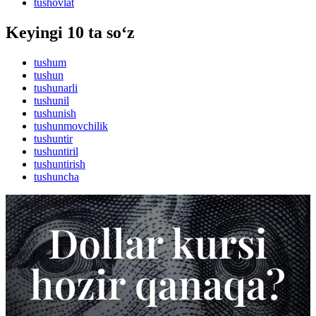
tushovlat
Keyingi 10 ta so‘z
tushum
tushun
tushunarli
tushunil
tushunish
tushunmovchilik
tushuntir
tushuntiril
tushuntirish
tushuncha