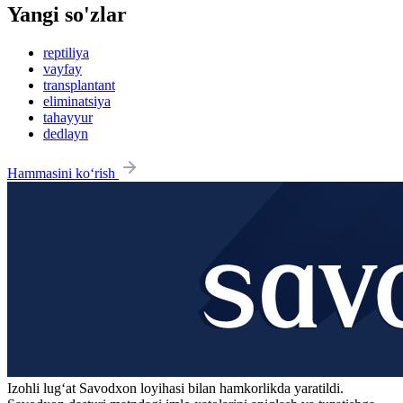
Yangi so'zlar
reptiliya
vayfay
transplantant
eliminatsiya
tahayyur
dedlayn
Hammasini ko‘rish
Izohli lugʻat
Savodxon
loyihasi bilan hamkorlikda yaratildi.