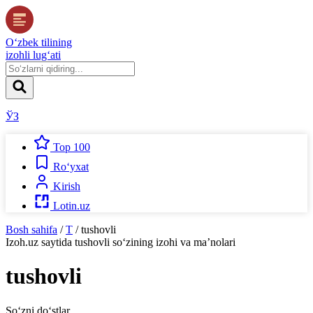
O‘zbek tilining
izohli lug‘ati
ЎЗ
Top 100
Ro‘yxat
Kirish
Lotin.uz
Bosh sahifa
/
T
/
tushovli
Izoh.uz
saytida
tushovli
so‘zining izohi va ma’nolari
tushovli
So‘zni do‘stlar