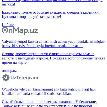
markazi!
Ежедневно только отборные анекдоты, смешные картинки.
Кузница юмора на узбекском языке!
latifa.uz
Valyutani yuqori kursda almashtirish uchun yaqin punktlarni aniqlab
beruvchi servis. Punkt joylashuvini kartada ko‘rsatadi.
Сервис, помогающий найти ближайшие пункты обмена
валюты с выгодным курсом. Покажет местоположение пункта
прямо на карте.
onmap.uz
O‘zbekcha telegram kanallarining eng katta katalogi. Faqt faol
kanallar, ruknlarda va batafsil statistikasi bilan.
Самый большой каталог телеграм каналов в Узбекистане.
Только активные каналы по категориям и с подробной