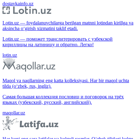
dostavkainfo.uz
Lotin.uz — foydalanuvchilarga berilgan matnni lotindan kirillga va
aksincha o‘girish xizmatini taklif etadi.
Lotin.uz — поможет транслитерировать с узбекской
кириллицы на латиницу и обратно. Легко!
lotin.uz
Maqol va naqllarning eng katta kolleksiyasi. Har bir maqol uchta
tilda (o‘zbek, rus, ingliz).
Самая большая коллекция пословиц и поговорок на трёх
языках (узбекский, русский, английский).
maqollar.uz
Har kuni eng sara latifalar va kulguli rasmlar. O‘zbek tilidagi kulgu