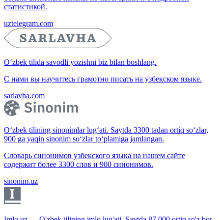
статистикой.
uztelegram.com
O‘zbek tilida savodli yozishni biz bilan boshlang.
С нами вы научитесь грамотно писать на узбекском языке.
sarlavha.com
O‘zbek tilining sinonimlar lug‘ati. Saytda 3300 tadan ortiq so‘zlar,
900 ga yaqin sinonim so‘zlar to‘plamiga jamlangan.
Словарь синонимов узбекского языка на нашем сайте
содержит более 3300 слов и 900 синонимов.
sinonim.uz
Imlo.uz — O'zbek tilining imlo lug'ati. Saytda 87 000 ortiq so'z bor.