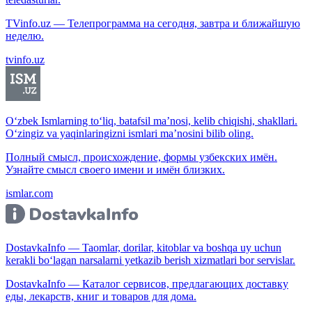
TVinfo.uz — Телепрограмма на сегодня, завтра и ближайшую
неделю.
tvinfo.uz
O‘zbek Ismlarning to‘liq, batafsil ma’nosi, kelib chiqishi, shakllari.
O‘zingiz va yaqinlaringizni ismlari ma’nosini bilib oling.
Полный смысл, происхождение, формы узбекских имён.
Узнайте смысл своего имени и имён близких.
ismlar.com
DostavkaInfo — Taomlar, dorilar, kitoblar va boshqa uy uchun
kerakli bo‘lagan narsalarni yetkazib berish xizmatlari bor servislar.
DostavkaInfo — Каталог сервисов, предлагающих доставку
еды, лекарств, книг и товаров для дома.