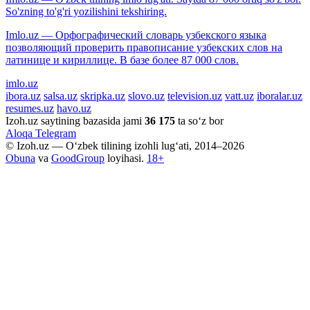
So'zning to'g'ri yozilishini tekshiring.
Imlo.uz — Орфографический словарь узбекского языка
позволяющий проверить правописание узбекских слов на
латинице и кириллице. В базе более 87 000 слов.
imlo.uz
ibora.uz
salsa.uz
skripka.uz
slovo.uz
television.uz
vatt.uz
iboralar.uz
resumes.uz
havo.uz
Izoh.uz saytining bazasida jami
36 175
ta so‘z bor
Aloqa
Telegram
© Izoh.uz — O‘zbek tilining izohli lug‘ati, 2014–2026
Obuna
va
GoodGroup
loyihasi.
18+