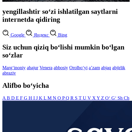
yengillashtir so‘zi ishlatilgan saytlarni
internetda qidiring
Google
Яндекс
Bing
Siz uchun qiziq bo‘lishi mumkin bo‘lgan
so‘zlar
Marg‘inoniy
abajur
Venera
abbosiy
Orolbo‘yi
aʼzam
abjaq
abjirlik
abraziv
Alifbo bo‘yicha
A
B
D
E
F
G
H
I
J
K
L
M
N
O
P
Q
R
S
T
U
V
X
Y
Z
O‘
G‘
Sh
Ch