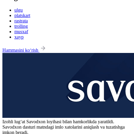
ulgu
platskart
rastrata
trolling
musxaf
xayp
Hammasini ko‘rish
Izohli lugʻat
Savodxon
loyihasi bilan hamkorlikda yaratildi.
Savodxon dasturi matndagi imlo xatolarini aniqlash va tuzatishga
imkon beradi.