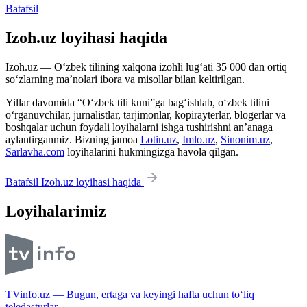
Batafsil
Izoh.uz loyihasi haqida
Izoh.uz — O‘zbek tilining xalqona izohli lug‘ati 35 000 dan ortiq
so‘zlarning ma’nolari ibora va misollar bilan keltirilgan.
Yillar davomida “O‘zbek tili kuni”ga bag‘ishlab, o‘zbek tilini
o‘rganuvchilar, jurnalistlar, tarjimonlar, kopirayterlar, blogerlar va
boshqalar uchun foydali loyihalarni ishga tushirishni an’anaga
aylantirganmiz. Bizning jamoa
Lotin.uz
,
Imlo.uz
,
Sinonim.uz
,
Sarlavha.com
loyihalarini hukmingizga havola qilgan.
Batafsil Izoh.uz loyihasi haqida
Loyihalarimiz
TVinfo.uz — Bugun, ertaga va keyingi hafta uchun to‘liq
teledasturlar.