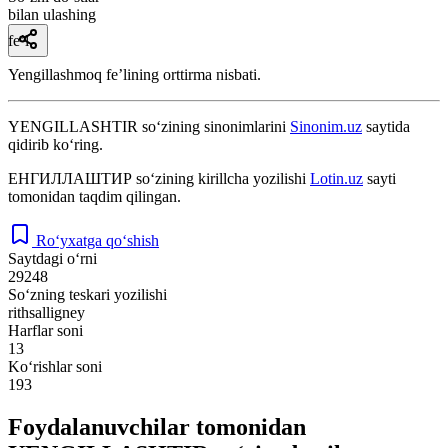
bilan ulashing
fe’l
Yengillashmoq feʼlining orttirma nisbati.
YENGILLASHTIR
so‘zining sinonimlarini
Sinonim.uz
saytida
qidirib ko‘ring.
ЕНГИЛЛАШТИР
so‘zining kirillcha yozilishi
Lotin.uz
sayti
tomonidan taqdim qilingan.
Ro‘yxatga qo‘shish
Saytdagi o‘rni
29248
So‘zning teskari yozilishi
rithsalligney
Harflar soni
13
Ko‘rishlar soni
193
Foydalanuvchilar tomonidan