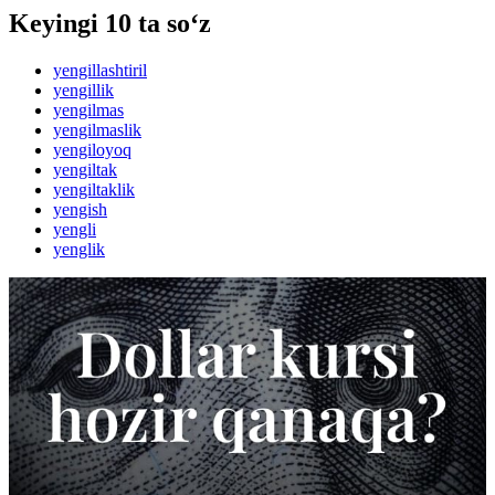
Keyingi 10 ta so‘z
yengillashtiril
yengillik
yengilmas
yengilmaslik
yengiloyoq
yengiltak
yengiltaklik
yengish
yengli
yenglik