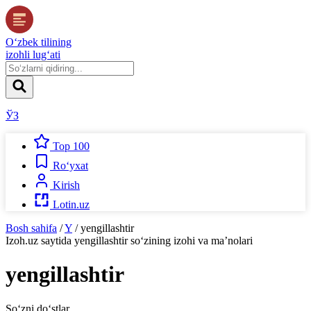
O‘zbek tilining
izohli lug‘ati
ЎЗ
Top 100
Ro‘yxat
Kirish
Lotin.uz
Bosh sahifa
/
Y
/
yengillashtir
Izoh.uz
saytida
yengillashtir
so‘zining izohi va ma’nolari
yengillashtir
So‘zni do‘stlar