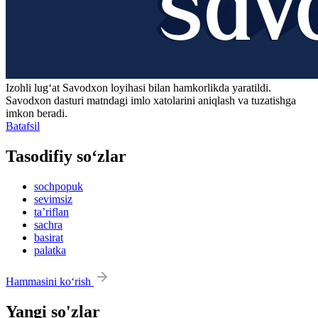
Izohli lugʻat
Savodxon
loyihasi bilan hamkorlikda yaratildi.
Savodxon dasturi matndagi imlo xatolarini aniqlash va tuzatishga
imkon beradi.
Batafsil
Tasodifiy so‘zlar
sochpopuk
sevimsiz
taʼriflan
sachra
basirat
palatka
Hammasini ko‘rish
Yangi so'zlar