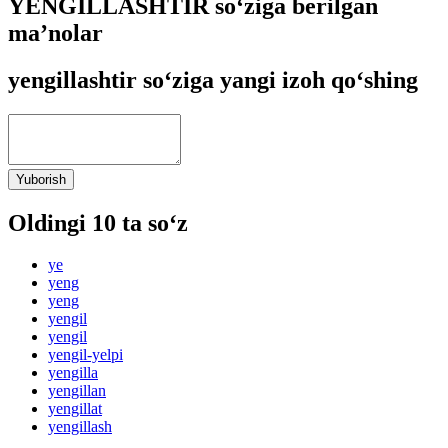
YENGILLASHTIR so‘ziga berilgan
ma’nolar
yengillashtir so‘ziga yangi izoh qo‘shing
Yuborish
Oldingi 10 ta so‘z
ye
yeng
yeng
yengil
yengil
yengil-yelpi
yengilla
yengillan
yengillat
yengillash