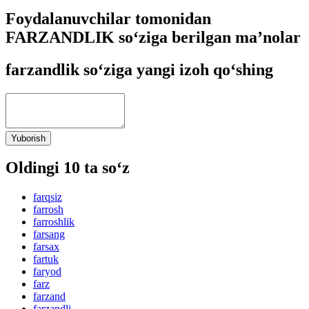
Foydalanuvchilar tomonidan
FARZANDLIK so‘ziga berilgan ma’nolar
farzandlik so‘ziga yangi izoh qo‘shing
Yuborish
Oldingi 10 ta so‘z
farqsiz
farrosh
farroshlik
farsang
farsax
fartuk
faryod
farz
farzand
farzandli