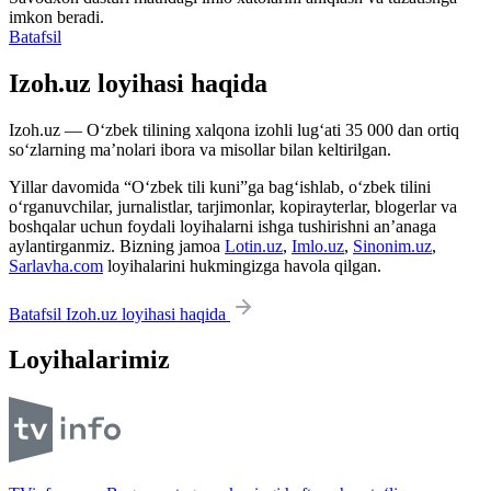
imkon beradi.
Batafsil
Izoh.uz loyihasi haqida
Izoh.uz — O‘zbek tilining xalqona izohli lug‘ati 35 000 dan ortiq
so‘zlarning ma’nolari ibora va misollar bilan keltirilgan.
Yillar davomida “O‘zbek tili kuni”ga bag‘ishlab, o‘zbek tilini
o‘rganuvchilar, jurnalistlar, tarjimonlar, kopirayterlar, blogerlar va
boshqalar uchun foydali loyihalarni ishga tushirishni an’anaga
aylantirganmiz. Bizning jamoa
Lotin.uz
,
Imlo.uz
,
Sinonim.uz
,
Sarlavha.com
loyihalarini hukmingizga havola qilgan.
Batafsil Izoh.uz loyihasi haqida
Loyihalarimiz