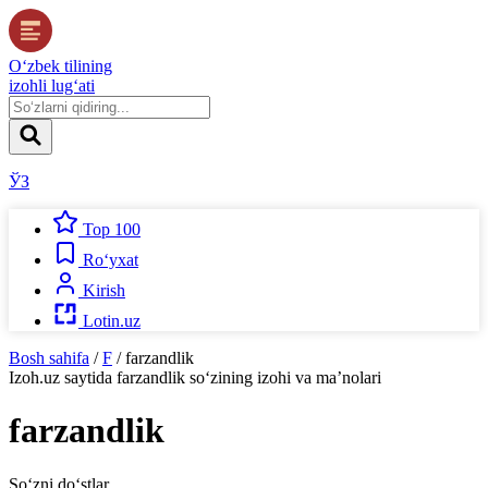
O‘zbek tilining
izohli lug‘ati
ЎЗ
Top 100
Ro‘yxat
Kirish
Lotin.uz
Bosh sahifa
/
F
/
farzandlik
Izoh.uz
saytida
farzandlik
so‘zining izohi va ma’nolari
farzandlik
So‘zni do‘stlar