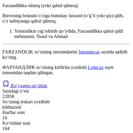
Farzandlikka olmoq (yoki qabul qilmoq)
Birovning bolasini oʻziga butunlay farzand (oʻgʻil yoki qiz) qilib,
oʻz tarbiyasiga qabul qilmoq.
Yomonlikni yigʻishtirib qoʻydida, Farzandlikka qabul qildi
mehmonni.
Yusuf va Ahmad
FARZANDLIK
so‘zining sinonimlarini
Sinonim.uz
saytida qidirib
ko‘ring.
ФАРЗАНДЛИК
so‘zining kirillcha yozilishi
Lotin.uz
sayti
tomonidan taqdim qilingan.
Ro‘yxatga qo‘shish
Saytdagi o‘rni
22858
So‘zning teskari yozilishi
kildnazraf
Harflar soni
10
Ko‘rishlar soni
164