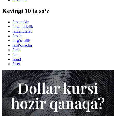
Keyingi 10 ta so‘z
farzandsiz
farzandsizlik
farzandtalab
farzin
farg‘onalik
farg‘onacha
farsh
fas
fasad
faset