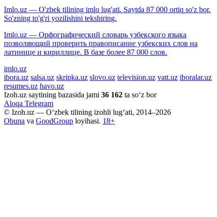
Imlo.uz — O'zbek tilining imlo lug'ati. Saytda 87 000 ortiq so'z bor.
So'zning to'g'ri yozilishini tekshiring.
Imlo.uz — Орфографический словарь узбекского языка
позволяющий проверить правописание узбекских слов на
латинице и кириллице. В базе более 87 000 слов.
imlo.uz
ibora.uz
salsa.uz
skripka.uz
slovo.uz
television.uz
vatt.uz
iboralar.uz
resumes.uz
havo.uz
Izoh.uz saytining bazasida jami
36 162
ta so‘z bor
Aloqa
Telegram
© Izoh.uz — O‘zbek tilining izohli lug‘ati, 2014–2026
Obuna
va
GoodGroup
loyihasi.
18+