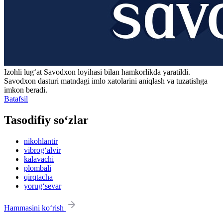
Izohli lugʻat
Savodxon
loyihasi bilan hamkorlikda yaratildi.
Savodxon dasturi matndagi imlo xatolarini aniqlash va tuzatishga
imkon beradi.
Batafsil
Tasodifiy so‘zlar
nikohlantir
vibrog‘alvir
kalavachi
plombali
qirqtacha
yorug‘sevar
Hammasini ko‘rish