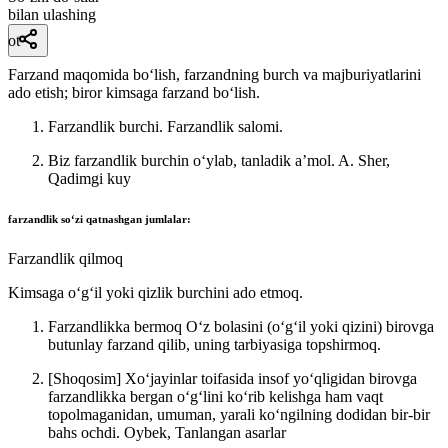
bilan ulashing
ot
Farzand maqomida boʻlish, farzandning burch va majburiyatlarini
ado etish; biror kimsaga farzand boʻlish.
Farzandlik burchi. Farzandlik salomi.
Biz farzandlik burchin oʻylab, tanladik aʼmol.
A. Sher,
Qadimgi kuy
farzandlik
soʻzi qatnashgan jumlalar:
Farzandlik qilmoq
Kimsaga oʻgʻil yoki qizlik burchini ado etmoq.
Farzandlikka bermoq Oʻz bolasini (oʻgʻil yoki qizini) birovga
butunlay farzand qilib, uning tarbiyasiga topshirmoq.
[Shoqosim] Xoʻjayinlar toifasida insof yoʻqligidan birovga
farzandlikka bergan oʻgʻlini koʻrib kelishga ham vaqt
topolmaganidan, umuman, yarali koʻngilning dodidan bir-bir
bahs ochdi.
Oybek, Tanlangan asarlar