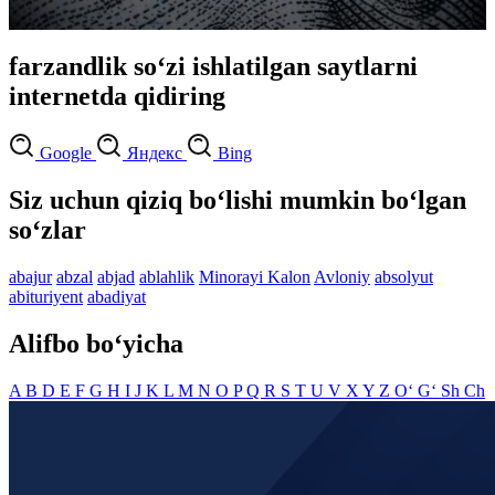
farzandlik so‘zi ishlatilgan saytlarni
internetda qidiring
Google
Яндекс
Bing
Siz uchun qiziq bo‘lishi mumkin bo‘lgan
so‘zlar
abajur
abzal
abjad
ablahlik
Minorayi Kalon
Avloniy
absolyut
abituriyent
abadiyat
Alifbo bo‘yicha
A
B
D
E
F
G
H
I
J
K
L
M
N
O
P
Q
R
S
T
U
V
X
Y
Z
O‘
G‘
Sh
Ch