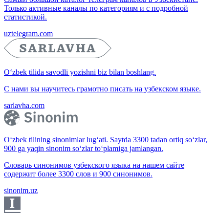
Только активные каналы по категориям и с подробной
статистикой.
uztelegram.com
O‘zbek tilida savodli yozishni biz bilan boshlang.
С нами вы научитесь грамотно писать на узбекском языке.
sarlavha.com
O‘zbek tilining sinonimlar lug‘ati. Saytda 3300 tadan ortiq so‘zlar,
900 ga yaqin sinonim so‘zlar to‘plamiga jamlangan.
Словарь синонимов узбекского языка на нашем сайте
содержит более 3300 слов и 900 синонимов.
sinonim.uz