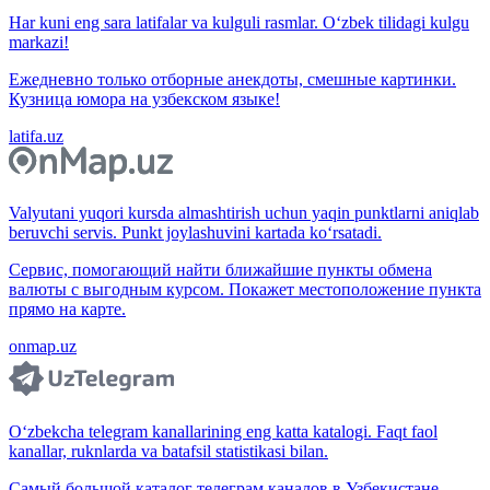
Har kuni eng sara latifalar va kulguli rasmlar. O‘zbek tilidagi kulgu
markazi!
Ежедневно только отборные анекдоты, смешные картинки.
Кузница юмора на узбекском языке!
latifa.uz
Valyutani yuqori kursda almashtirish uchun yaqin punktlarni aniqlab
beruvchi servis. Punkt joylashuvini kartada ko‘rsatadi.
Сервис, помогающий найти ближайшие пункты обмена
валюты с выгодным курсом. Покажет местоположение пункта
прямо на карте.
onmap.uz
O‘zbekcha telegram kanallarining eng katta katalogi. Faqt faol
kanallar, ruknlarda va batafsil statistikasi bilan.
Самый большой каталог телеграм каналов в Узбекистане.