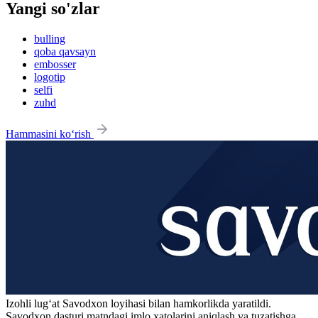
Yangi so'zlar
bulling
qoba qavsayn
embosser
logotip
selfi
zuhd
Hammasini ko‘rish
Izohli lugʻat
Savodxon
loyihasi bilan hamkorlikda yaratildi.
Savodxon dasturi matndagi imlo xatolarini aniqlash va tuzatishga