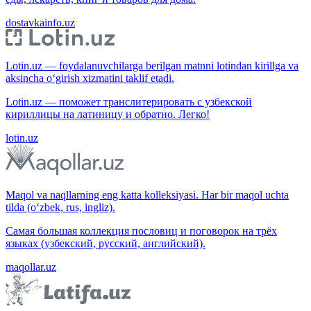
dostavkainfo.uz
Lotin.uz — foydalanuvchilarga berilgan matnni lotindan kirillga va
aksincha o‘girish xizmatini taklif etadi.
Lotin.uz — поможет транслитерировать с узбекской
кириллицы на латиницу и обратно. Легко!
lotin.uz
Maqol va naqllarning eng katta kolleksiyasi. Har bir maqol uchta
tilda (o‘zbek, rus, ingliz).
Самая большая коллекция пословиц и поговорок на трёх
языках (узбекский, русский, английский).
maqollar.uz