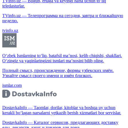
TVinfo.uz — Bugun, ertaga va keyingi hafta uchun to‘liq
teledasturlar.
TVinfo.uz — Телепрограмма на сегодня, завтра и ближайшую
неделю.
tvinfo.uz
O‘zbek Ismlarning to‘liq, batafsil ma’nosi, kelib chiqishi, shakllari.
O‘zingiz va yaqinlaringizni ismlari ma’nosini bilib oling.
Полный смысл, происхождение, формы узбекских имён.
Узнайте смысл своего имени и имён близких.
ismlar.com
DostavkaInfo — Taomlar, dorilar, kitoblar va boshqa uy uchun
kerakli bo‘lagan narsalarni yetkazib berish xizmatlari bor servislar.
DostavkaInfo — Каталог сервисов, предлагающих доставку
еды, лекарств, книг и товаров для дома.