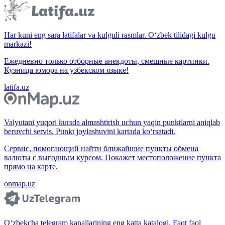
Har kuni eng sara latifalar va kulguli rasmlar. O‘zbek tilidagi kulgu
markazi!
Ежедневно только отборные анекдоты, смешные картинки.
Кузница юмора на узбекском языке!
latifa.uz
Valyutani yuqori kursda almashtirish uchun yaqin punktlarni aniqlab
beruvchi servis. Punkt joylashuvini kartada ko‘rsatadi.
Сервис, помогающий найти ближайшие пункты обмена
валюты с выгодным курсом. Покажет местоположение пункта
прямо на карте.
onmap.uz
O‘zbekcha telegram kanallarining eng katta katalogi. Faqt faol