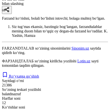
bilan ulashing
ot
Farzand koʻrishni, bolali boʻlishni istovchi; bolaga muhtoj boʻlgan.
Siz tugʻmas ekansiz, baxtingiz bogʻlangan, farzandtalablar
mening duom bilan toʻqqiz oy degan-da farzand koʻradilar.
K.
Yashin, Hamza
FARZANDTALAB
so‘zining sinonimlarini
Sinonim.uz
saytida
qidirib ko‘ring.
ФАРЗАНДТАЛАБ
so‘zining kirillcha yozilishi
Lotin.uz
sayti
tomonidan taqdim qilingan.
Ro‘yxatga qo‘shish
Saytdagi o‘rni
21386
So‘zning teskari yozilishi
balatdnazraf
Harflar soni
12
Ko‘rishlar soni