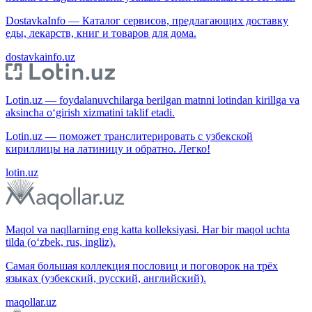
DostavkaInfo — Каталог сервисов, предлагающих доставку
еды, лекарств, книг и товаров для дома.
dostavkainfo.uz
Lotin.uz — foydalanuvchilarga berilgan matnni lotindan kirillga va
aksincha o‘girish xizmatini taklif etadi.
Lotin.uz — поможет транслитерировать с узбекской
кириллицы на латиницу и обратно. Легко!
lotin.uz
Maqol va naqllarning eng katta kolleksiyasi. Har bir maqol uchta
tilda (o‘zbek, rus, ingliz).
Самая большая коллекция пословиц и поговорок на трёх
языках (узбекский, русский, английский).
maqollar.uz