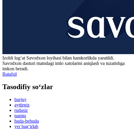
Izohli lugʻat
Savodxon
loyihasi bilan hamkorlikda yaratildi.
Savodxon dasturi matndagi imlo xatolarini aniqlash va tuzatishga
imkon beradi.
Batafsil
Tasodifiy so‘zlar
burjuy
ayttirgiz
rudasiz
namiq
huda-behuda
yer bag‘irlab