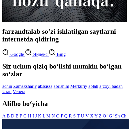
farzandtalab so‘zi ishlatilgan saytlarni
internetda qidiring
Google
Яндекс
Bing
Siz uchun qiziq bo‘lishi mumkin bo‘lgan
so‘zlar
achin
Zamaxshariy
abssissa
abrishim
Merkuriy
ablah
aʼzoyi badan
Uran
Venera
Alifbo bo‘yicha
A
B
D
E
F
G
H
I
J
K
L
M
N
O
P
Q
R
S
T
U
V
X
Y
Z
O‘
G‘
Sh
Ch