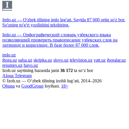
Imlo.uz — O'zbek tilining imlo lug'ati. Saytda 87 000 ortiq so'z bor.
So'zning to'g'ri yozilishini tekshiring.
Imlo.uz — Орфографический словарь узбекского языка
позволяющий проверить правописание узбекских слов на
латинице и кириллице. В базе более 87 000 слов.
imlo.uz
ibora.uz
salsa.uz
skripka.uz
slovo.uz
television.uz
vatt.uz
iboralar.uz
resumes.uz
havo.uz
Izoh.uz saytining bazasida jami
36 172
ta so‘z bor
Aloqa
Telegram
© Izoh.uz — O‘zbek tilining izohli lug‘ati, 2014–2026
Obuna
va
GoodGroup
loyihasi.
18+