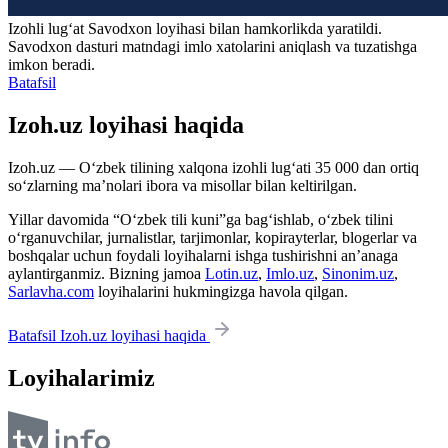
Izohli lugʻat
Savodxon
loyihasi bilan hamkorlikda yaratildi.
Savodxon dasturi matndagi imlo xatolarini aniqlash va tuzatishga
imkon beradi.
Batafsil
Izoh.uz loyihasi haqida
Izoh.uz — O‘zbek tilining xalqona izohli lug‘ati 35 000 dan ortiq
so‘zlarning ma’nolari ibora va misollar bilan keltirilgan.
Yillar davomida “O‘zbek tili kuni”ga bag‘ishlab, o‘zbek tilini
o‘rganuvchilar, jurnalistlar, tarjimonlar, kopirayterlar, blogerlar va
boshqalar uchun foydali loyihalarni ishga tushirishni an’anaga
aylantirganmiz. Bizning jamoa
Lotin.uz
,
Imlo.uz
,
Sinonim.uz
,
Sarlavha.com
loyihalarini hukmingizga havola qilgan.
Batafsil Izoh.uz loyihasi haqida
Loyihalarimiz