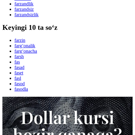
farzandlik
farzandsiz
farzandsizlik
Keyingi 10 ta so‘z
farzin
farg‘onalik
farg‘onacha
farsh
fas
fasad
faset
fasl
fasod
fasodla