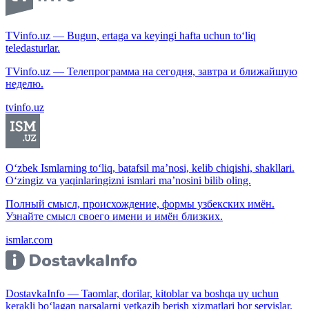
TVinfo.uz — Bugun, ertaga va keyingi hafta uchun to‘liq
teledasturlar.
TVinfo.uz — Телепрограмма на сегодня, завтра и ближайшую
неделю.
tvinfo.uz
O‘zbek Ismlarning to‘liq, batafsil ma’nosi, kelib chiqishi, shakllari.
O‘zingiz va yaqinlaringizni ismlari ma’nosini bilib oling.
Полный смысл, происхождение, формы узбекских имён.
Узнайте смысл своего имени и имён близких.
ismlar.com
DostavkaInfo — Taomlar, dorilar, kitoblar va boshqa uy uchun
kerakli bo‘lagan narsalarni yetkazib berish xizmatlari bor servislar.