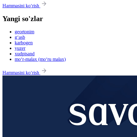
Hammasini ko‘rish
Yangi so'zlar
geortonim
g‘asb
karbogen
yuzer
xudpisand
mo‘r-malax (mo‘ru malax)
Hammasini ko‘rish