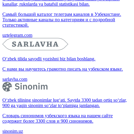
kanallar, ruknlarda va batafsil statistikasi bilan.
Самый большой каталог телеграм каналов в Узбекистане.
Только активные каналы по категориям и с подробной
статистикой.
uztelegram.com
O‘zbek tilida savodli yozishni biz bilan boshlang.
С нами вы научитесь грамотно писать на узбекском языке.
sarlavha.com
O‘zbek tilining sinonimlar lug‘ati. Saytda 3300 tadan ortiq so‘zlar,
900 ga yaqin sinonim so‘zlar to‘plamiga jamlangan.
Словарь синонимов узбекского языка на нашем сайте
содержит более 3300 слов и 900 синонимов.
sinonim.uz