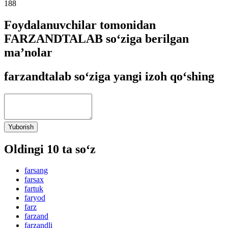
188
Foydalanuvchilar tomonidan
FARZANDTALAB so‘ziga berilgan
ma’nolar
farzandtalab so‘ziga yangi izoh qo‘shing
Yuborish
Oldingi 10 ta so‘z
farsang
farsax
fartuk
faryod
farz
farzand
farzandli