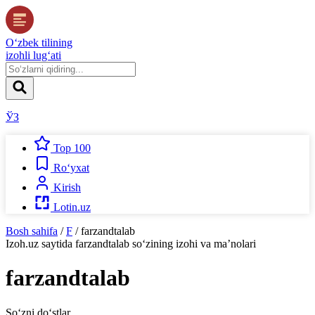
O‘zbek tilining
izohli lug‘ati
ЎЗ
Top 100
Ro‘yxat
Kirish
Lotin.uz
Bosh sahifa
/
F
/
farzandtalab
Izoh.uz
saytida
farzandtalab
so‘zining izohi va ma’nolari
farzandtalab
So‘zni do‘stlar