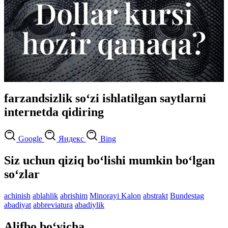
farzandsizlik so‘zi ishlatilgan saytlarni
internetda qidiring
Google
Яндекс
Bing
Siz uchun qiziq bo‘lishi mumkin bo‘lgan
so‘zlar
achinish
ablahlik
abrishim
Minorayi Kalon
abstrakt
Bundestag
abadiyat
abbreviatura
abadiylik
Alifbo bo‘yicha