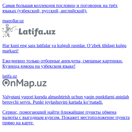
Самая большая коллекция пословиц и поговорок на трёх
языках (узбекский, русский, английский).
maqollar.uz
Har kuni eng sara latifalar va kulguli rasmlar. O‘zbek tilidagi kulgu
markazi!
Ежедневно только отборные анекдоты, смешные картинки.
Кузница юмора на узбекском языке!
latifa.uz
Valyutani yuqori kursda almashtirish uchun yaqin punktlarni aniqlab
beruvchi servis. Punkt joylashuvini kartada ko‘rsatadi.
Сервис, помогающий найти ближайшие пункты обмена
валюты с выгодным курсом. Покажет местоположение пункта
прямо на карте.