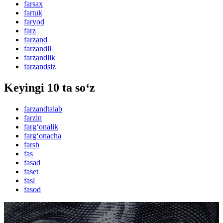
farsax
fartuk
faryod
farz
farzand
farzandli
farzandlik
farzandsiz
Keyingi 10 ta so‘z
farzandtalab
farzin
farg‘onalik
farg‘onacha
farsh
fas
fasad
faset
fasl
fasod