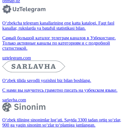
onmap.uz
O‘zbekcha telegram kanallarining eng katta katalogi. Faqt faol
kanallar, ruknlarda va batafsil statistikasi bilan.
Самый большой каталог телеграм каналов в Узбекистане.
Только активные каналы по категориям и с подробной
статистикой.
uztelegram.com
O‘zbek tilida savodli yozishni biz bilan boshlang.
С нами вы научитесь грамотно писать на узбекском языке.
sarlavha.com
O‘zbek tilining sinonimlar lug‘ati. Saytda 3300 tadan ortiq so‘zlar,
900 ga yaqin sinonim so‘zlar to‘plamiga jamlangan.