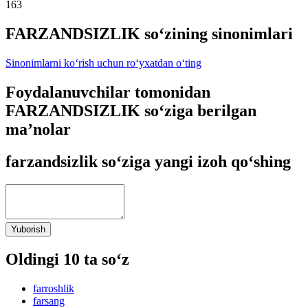
163
FARZANDSIZLIK so‘zining sinonimlari
Sinonimlarni ko‘rish uchun ro‘yxatdan o‘ting
Foydalanuvchilar tomonidan
FARZANDSIZLIK so‘ziga berilgan
ma’nolar
farzandsizlik so‘ziga yangi izoh qo‘shing
Yuborish
Oldingi 10 ta so‘z
farroshlik
farsang