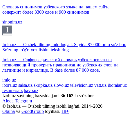
Словарь синонимов узбекского языка на нашем сайте
содержит более 3300 слов и 900 синонимов.
sinonim.uz
Imlo.uz — O'zbek tilining imlo lug'ati. Saytda 87 000 ortiq so'z bor.
So'zning to'g'ri yozilishini tekshiring.
Imlo.uz — Орфографический словарь узбекского языка
позволяющий проверить правописание узбекских слов на
латинице и кириллице. В базе более 87 000 слов.
imlo.uz
ibora.uz
salsa.uz
skripka.uz
slovo.uz
television.uz
vatt.uz
iboralar.uz
resumes.uz
havo.uz
Izoh.uz saytining bazasida jami
36 162
ta so‘z bor
Aloqa
Telegram
© Izoh.uz — O‘zbek tilining izohli lug‘ati, 2014–2026
Obuna
va
GoodGroup
loyihasi.
18+