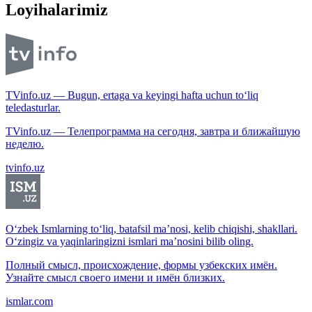
Loyihalarimiz
TVinfo.uz — Bugun, ertaga va keyingi hafta uchun to‘liq
teledasturlar.
TVinfo.uz — Телепрограмма на сегодня, завтра и ближайшую
неделю.
tvinfo.uz
O‘zbek Ismlarning to‘liq, batafsil ma’nosi, kelib chiqishi, shakllari.
O‘zingiz va yaqinlaringizni ismlari ma’nosini bilib oling.
Полный смысл, происхождение, формы узбекских имён.
Узнайте смысл своего имени и имён близких.
ismlar.com