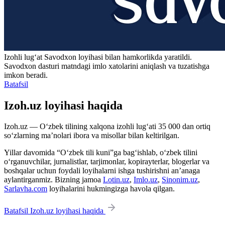
Izohli lugʻat
Savodxon
loyihasi bilan hamkorlikda yaratildi.
Savodxon dasturi matndagi imlo xatolarini aniqlash va tuzatishga
imkon beradi.
Batafsil
Izoh.uz loyihasi haqida
Izoh.uz — O‘zbek tilining xalqona izohli lug‘ati 35 000 dan ortiq
so‘zlarning ma’nolari ibora va misollar bilan keltirilgan.
Yillar davomida “O‘zbek tili kuni”ga bag‘ishlab, o‘zbek tilini
o‘rganuvchilar, jurnalistlar, tarjimonlar, kopirayterlar, blogerlar va
boshqalar uchun foydali loyihalarni ishga tushirishni an’anaga
aylantirganmiz. Bizning jamoa
Lotin.uz
,
Imlo.uz
,
Sinonim.uz
,
Sarlavha.com
loyihalarini hukmingizga havola qilgan.
Batafsil Izoh.uz loyihasi haqida