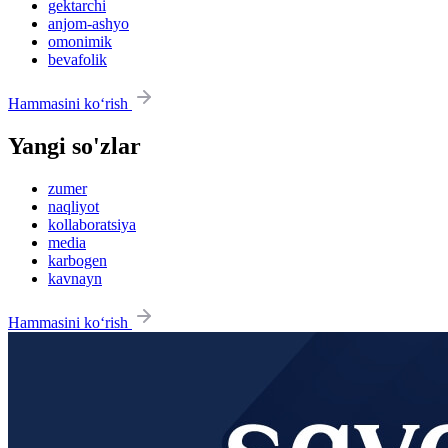
gektarchi
anjom-ashyo
omonimik
bevafolik
Hammasini ko‘rish
Yangi so'zlar
zumer
naqliyot
kollaboratsiya
media
karbogen
kavnayn
Hammasini ko‘rish