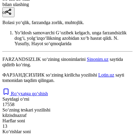
bilan ulashing
ot
Bolasi yoʻqlik, farzandga zorlik, muhtojlik.
Yoʻldosh samovarchi Gʻozibek kelgach, unga farzandsizlik
dogʻi, yolgʻizqoʻllikning azobidan xoʻb hasrat qildi.
N.
Yusufiy, Hayot soʻqmoqlarida
FARZANDSIZLIK
so‘zining sinonimlarini
Sinonim.uz
saytida
qidirib ko‘ring.
ФАРЗАНДСИЗЛИК
so‘zining kirillcha yozilishi
Lotin.uz
sayti
tomonidan taqdim qilingan.
Ro‘yxatga qo‘shish
Saytdagi o‘rni
17558
So‘zning teskari yozilishi
kilzisdnazraf
Harflar soni
13
Ko‘rishlar soni