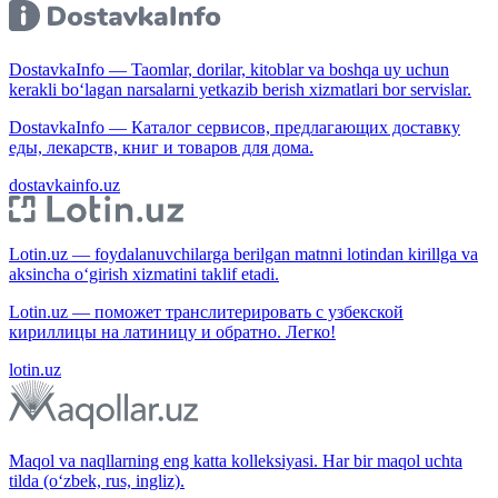
DostavkaInfo — Taomlar, dorilar, kitoblar va boshqa uy uchun
kerakli bo‘lagan narsalarni yetkazib berish xizmatlari bor servislar.
DostavkaInfo — Каталог сервисов, предлагающих доставку
еды, лекарств, книг и товаров для дома.
dostavkainfo.uz
Lotin.uz — foydalanuvchilarga berilgan matnni lotindan kirillga va
aksincha o‘girish xizmatini taklif etadi.
Lotin.uz — поможет транслитерировать с узбекской
кириллицы на латиницу и обратно. Легко!
lotin.uz
Maqol va naqllarning eng katta kolleksiyasi. Har bir maqol uchta
tilda (o‘zbek, rus, ingliz).