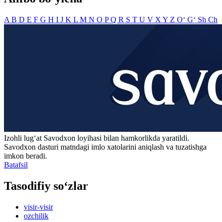
A
B
D
E
F
G
H
I
J
K
L
M
N
O
P
Q
R
S
T
U
V
X
Y
Z
O‘
G‘
Sh
Ch
Izohli lugʻat
Savodxon
loyihasi bilan hamkorlikda yaratildi.
Savodxon dasturi matndagi imlo xatolarini aniqlash va tuzatishga
imkon beradi.
Batafsil
Tasodifiy so‘zlar
visir-visir
ozchilik