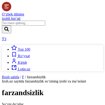
O‘zbek tilining
izohli lug‘ati
ЎЗ
Top 100
Ro‘yxat
Kirish
Lotin.uz
Bosh sahifa
/
F
/
farzandsizlik
Izoh.uz
saytida
farzandsizlik
so‘zining izohi va ma’nolari
farzandsizlik
So‘zni do‘stlar