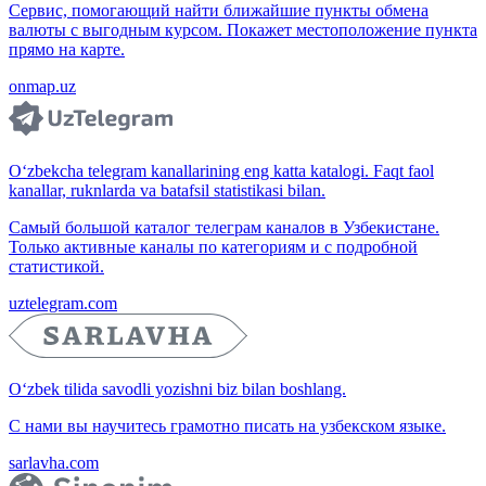
Сервис, помогающий найти ближайшие пункты обмена
валюты с выгодным курсом. Покажет местоположение пункта
прямо на карте.
onmap.uz
O‘zbekcha telegram kanallarining eng katta katalogi. Faqt faol
kanallar, ruknlarda va batafsil statistikasi bilan.
Самый большой каталог телеграм каналов в Узбекистане.
Только активные каналы по категориям и с подробной
статистикой.
uztelegram.com
O‘zbek tilida savodli yozishni biz bilan boshlang.
С нами вы научитесь грамотно писать на узбекском языке.
sarlavha.com