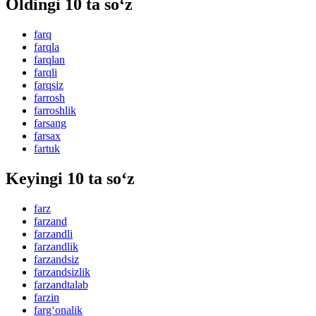
Oldingi 10 ta so‘z
farq
farqla
farqlan
farqli
farqsiz
farrosh
farroshlik
farsang
farsax
fartuk
Keyingi 10 ta so‘z
farz
farzand
farzandli
farzandlik
farzandsiz
farzandsizlik
farzandtalab
farzin
farg‘onalik