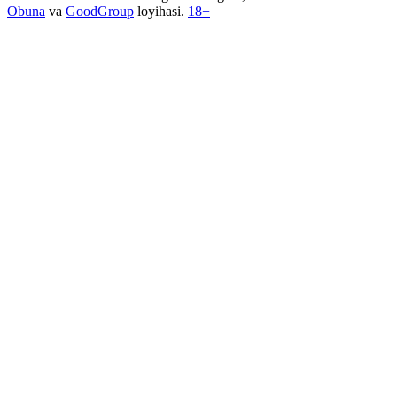
Obuna
va
GoodGroup
loyihasi.
18+