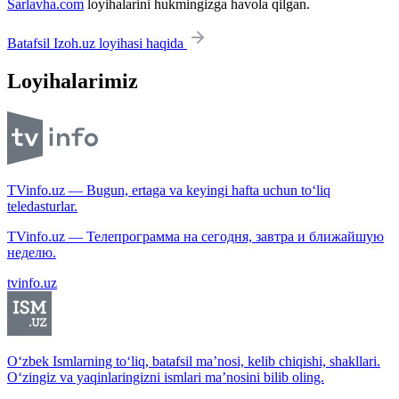
Sarlavha.com
loyihalarini hukmingizga havola qilgan.
Batafsil Izoh.uz loyihasi haqida
Loyihalarimiz
TVinfo.uz — Bugun, ertaga va keyingi hafta uchun to‘liq
teledasturlar.
TVinfo.uz — Телепрограмма на сегодня, завтра и ближайшую
неделю.
tvinfo.uz
O‘zbek Ismlarning to‘liq, batafsil ma’nosi, kelib chiqishi, shakllari.
O‘zingiz va yaqinlaringizni ismlari ma’nosini bilib oling.