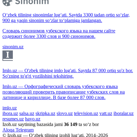
O‘zbek tilining sinonimlar lug‘ati. Saytda 3300 tadan ortiq so‘zlar,
900 ga yaqin sinonim so‘zlar to‘plamiga jamlangan.
Словарь синонимов узбекского языка на нашем сайте
содержит более 3300 слов и 900 синонимов.
sinonim.uz
Imlo.uz — O'zbek tilining imlo lug'ati. Saytda 87 000 ortiq so'z bor.
So'zning to'g'ri yozilishini tekshiring.
Imlo.uz — Орфографический словарь узбекского языка
позволяющий проверить правописание узбекских слов на
латинице и кириллице. В базе более 87 000 слов.
imlo.uz
ibora.uz
salsa.uz
skripka.uz
slovo.uz
television.uz
vatt.uz
iboralar.uz
resumes.uz
havo.uz
Izoh.uz saytining bazasida jami
36 149
ta so‘z bor
Aloqa
Telegram
© Izoh.uz — O‘zbek tilining izohli lug‘ati, 2014–2026