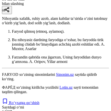
bilan ulashing
ot
Nihoyatda xafalik, ruhiy azob, alam kabilar taʼsirida oʻzini tutolmay
oʻkirib yigʻlash, dod solib yigʻlash, dodlash.
Faryod qilmoq (etmoq, aylamoq).
Bu nihoyasiz dardning faryodiga oʻxshar, bu faryodda tirik
jonning chidab boʻlmaydigan achchiq azobi eshitilar edi.
A.
Muxtor, Asarlar
Farzandin qabrida ona jigarxun, Uning faryodidan dunyo
gʻamxona.
A. Oripov, Yillar armoni
FARYOD
so‘zining sinonimlarini
Sinonim.uz
saytida qidirib
ko‘ring.
ФАРЁД
so‘zining kirillcha yozilishi
Lotin.uz
sayti tomonidan
taqdim qilingan.
Ro‘yxatga qo‘shish
Saytdagi o‘rni