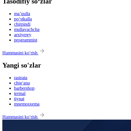
Tasodifiy so‘zlar
maʼqulla
po‘stkalla
chirpindi
mullavachcha
arxiyerey
programmist
Hammasini ko‘rish
Yangi so'zlar
rastrata
chig‘ana
barbershop
termal
tiynat
mnemosxema
Hammasini ko‘rish