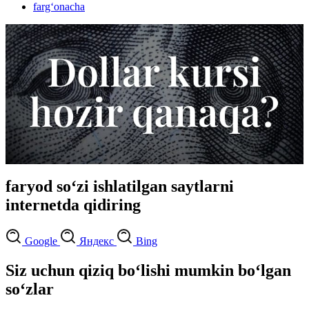
farg‘onacha
faryod so‘zi ishlatilgan saytlarni
internetda qidiring
Google
Яндекс
Bing
Siz uchun qiziq bo‘lishi mumkin bo‘lgan
so‘zlar