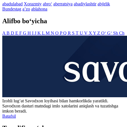
abadulabad
Xorazmiy
abro‘
aberratsiya
abadiylashtir
abjirlik
Bundestag
aʼzo
ablahona
Alifbo bo‘yicha
A
B
D
E
F
G
H
I
J
K
L
M
N
O
P
Q
R
S
T
U
V
X
Y
Z
O‘
G‘
Sh
Ch
Izohli lugʻat
Savodxon
loyihasi bilan hamkorlikda yaratildi.
Savodxon dasturi matndagi imlo xatolarini aniqlash va tuzatishga
imkon beradi.
Batafsil