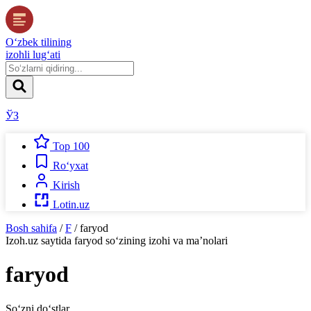
O‘zbek tilining
izohli lug‘ati
ЎЗ
Top 100
Ro‘yxat
Kirish
Lotin.uz
Bosh sahifa
/
F
/
faryod
Izoh.uz
saytida
faryod
so‘zining izohi va ma’nolari
faryod
So‘zni do‘stlar