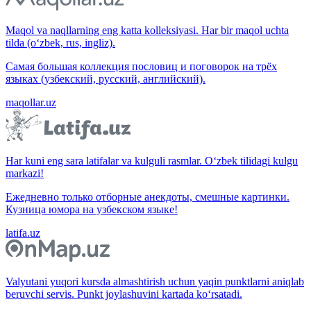
Maqol va naqllarning eng katta kolleksiyasi. Har bir maqol uchta
tilda (o‘zbek, rus, ingliz).
Самая большая коллекция пословиц и поговорок на трёх
языках (узбекский, русский, английский).
maqollar.uz
Har kuni eng sara latifalar va kulguli rasmlar. O‘zbek tilidagi kulgu
markazi!
Ежедневно только отборные анекдоты, смешные картинки.
Кузница юмора на узбекском языке!
latifa.uz
Valyutani yuqori kursda almashtirish uchun yaqin punktlarni aniqlab
beruvchi servis. Punkt joylashuvini kartada ko‘rsatadi.