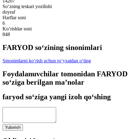
14207
So‘zning teskari yozilishi
doyraf
Harflar soni
6
Ko‘rishlar soni
848
FARYOD so‘zining sinonimlari
Sinonimlarni ko‘rish uchun ro‘yxatdan o‘ting
Foydalanuvchilar tomonidan FARYOD
so‘ziga berilgan ma’nolar
faryod so‘ziga yangi izoh qo‘shing
Yuborish