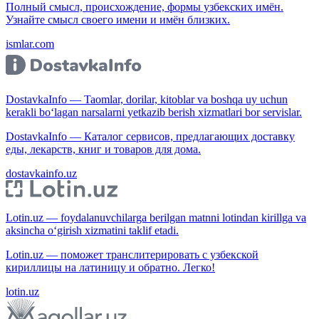
Полный смысл, происхождение, формы узбекских имён.
Узнайте смысл своего имени и имён близких.
ismlar.com
DostavkaInfo — Taomlar, dorilar, kitoblar va boshqa uy uchun
kerakli bo‘lagan narsalarni yetkazib berish xizmatlari bor servislar.
DostavkaInfo — Каталог сервисов, предлагающих доставку
еды, лекарств, книг и товаров для дома.
dostavkainfo.uz
Lotin.uz — foydalanuvchilarga berilgan matnni lotindan kirillga va
aksincha o‘girish xizmatini taklif etadi.
Lotin.uz — поможет транслитерировать с узбекской
кириллицы на латиницу и обратно. Легко!
lotin.uz