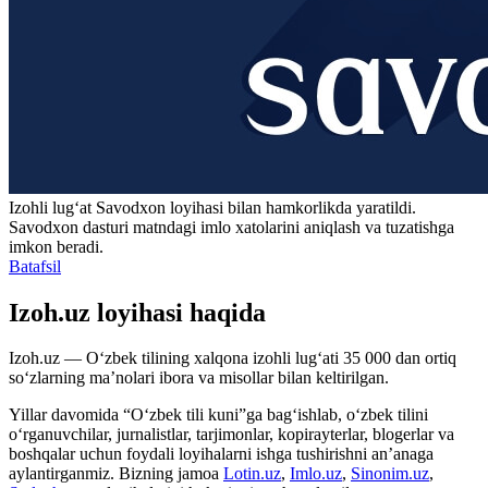
Izohli lugʻat
Savodxon
loyihasi bilan hamkorlikda yaratildi.
Savodxon dasturi matndagi imlo xatolarini aniqlash va tuzatishga
imkon beradi.
Batafsil
Izoh.uz loyihasi haqida
Izoh.uz — O‘zbek tilining xalqona izohli lug‘ati 35 000 dan ortiq
so‘zlarning ma’nolari ibora va misollar bilan keltirilgan.
Yillar davomida “O‘zbek tili kuni”ga bag‘ishlab, o‘zbek tilini
o‘rganuvchilar, jurnalistlar, tarjimonlar, kopirayterlar, blogerlar va
boshqalar uchun foydali loyihalarni ishga tushirishni an’anaga
aylantirganmiz. Bizning jamoa
Lotin.uz
,
Imlo.uz
,
Sinonim.uz
,