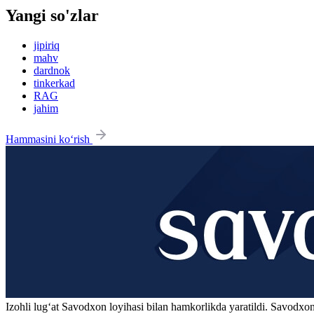
Yangi so'zlar
jipiriq
mahv
dardnok
tinkerkad
RAG
jahim
Hammasini ko‘rish
Izohli lugʻat
Savodxon
loyihasi bilan hamkorlikda yaratildi. Savodxon