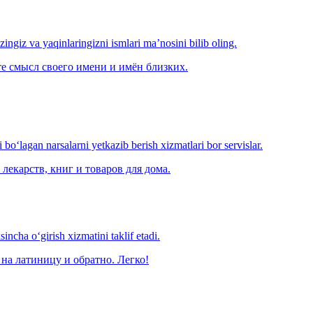
‘zingiz va yaqinlaringizni ismlari ma’nosini bilib oling.
е смысл своего имени и имён близких.
o‘lagan narsalarni yetkazib berish xizmatlari bor servislar.
лекарств, книг и товаров для дома.
ncha o‘girish xizmatini taklif etadi.
на латиницу и обратно. Легко!