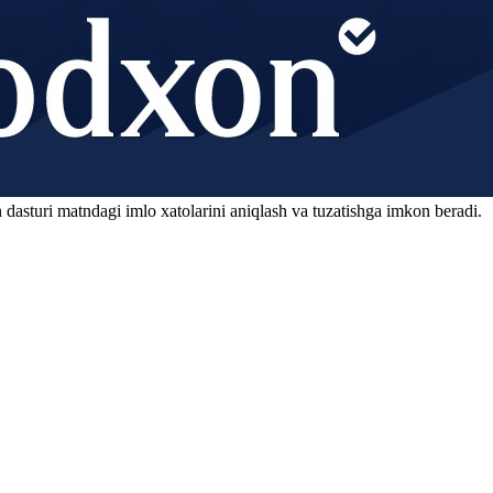
 dasturi matndagi imlo xatolarini aniqlash va tuzatishga imkon beradi.