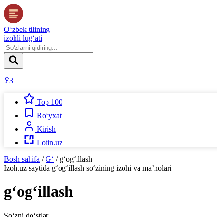
O‘zbek tilining
izohli lug‘ati
ЎЗ
Top 100
Ro‘yxat
Kirish
Lotin.uz
Bosh sahifa
/
G‘
/
g‘og‘illash
Izoh.uz
saytida
g‘og‘illash
so‘zining izohi va ma’nolari
g‘og‘illash
So‘zni do‘stlar