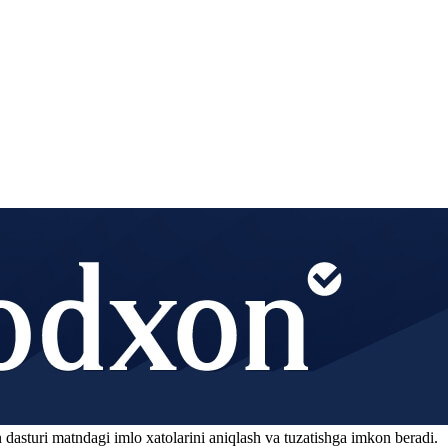
 dasturi matndagi imlo xatolarini aniqlash va tuzatishga imkon beradi.