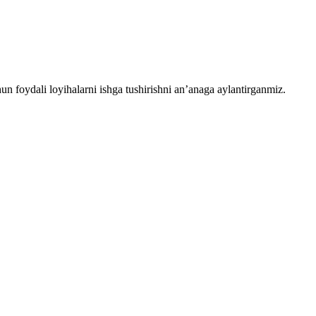
chun foydali loyihalarni ishga tushirishni an’anaga aylantirganmiz.