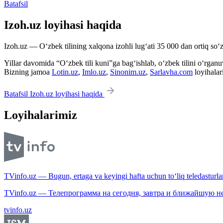
Batafsil
Izoh.uz loyihasi haqida
Izoh.uz — O‘zbek tilining xalqona izohli lug‘ati 35 000 dan ortiq so‘zl
Yillar davomida “O‘zbek tili kuni”ga bag‘ishlab, o‘zbek tilini o‘rganuvc
Bizning jamoa
Lotin.uz
,
Imlo.uz
,
Sinonim.uz
,
Sarlavha.com
loyihalar
Batafsil Izoh.uz loyihasi haqida
Loyihalarimiz
TVinfo.uz — Bugun, ertaga va keyingi hafta uchun to‘liq teledasturlar
TVinfo.uz — Телепрограмма на сегодня, завтра и ближайшую н
tvinfo.uz