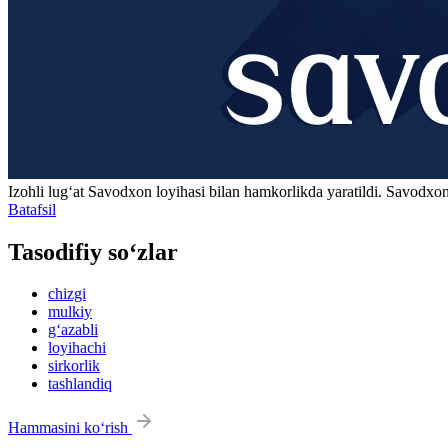
Izohli lugʻat
Savodxon
loyihasi bilan hamkorlikda yaratildi. Savodxon
Batafsil
Tasodifiy so‘zlar
chizgi
mulkiy
g‘azabli
loyihachi
sirkorlik
tashlandiq
Hammasini ko‘rish