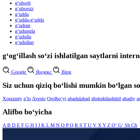
g‘uborli
g‘uborsiz
g‘udda
g‘udda-g‘udda
g‘udran
g‘udungla
g‘udulla
g‘udullan
g‘og‘illash so‘zi ishlatilgan saytlarni inter
Google
Яндекс
Bing
Siz uchun qiziq bo‘lishi mumkin bo‘lgan so
Xorazmiy
aʼlo
Avesto
Orolbo‘yi
abadulabad
abstraktlashtiril
abadiy
a
Alifbo bo‘yicha
A
B
D
E
F
G
H
I
J
K
L
M
N
O
P
Q
R
S
T
U
V
X
Y
Z
O‘
G‘
Sh
Ch