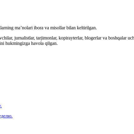
arning ma’nolari ibora va misollar bilan keltirilgan.
hilar, jurnalistlar, tarjimonlar, kopirayterlar, blogerlar va boshqalar u
ini hukmingizga havola qilgan.
.
еделю.