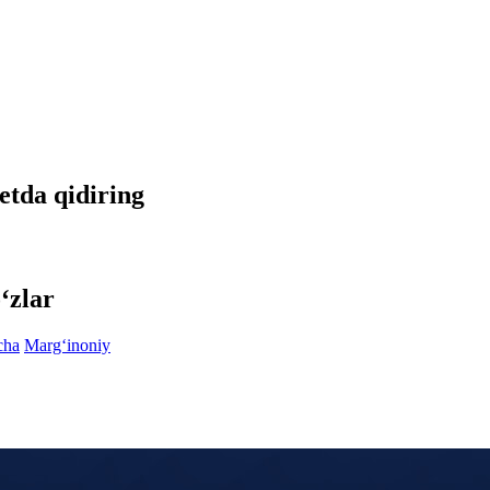
netda qidiring
‘zlar
cha
Marg‘inoniy