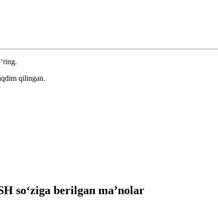
‘ring.
aqdim qilingan.
 so‘ziga berilgan ma’nolar