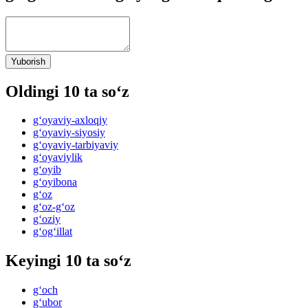
Yuborish
Oldingi 10 ta so‘z
g‘oyaviy-axloqiy
g‘oyaviy-siyosiy
g‘oyaviy-tarbiyaviy
g‘oyaviylik
g‘oyib
g‘oyibona
g‘oz
g‘oz-g‘oz
g‘oziy
g‘og‘illat
Keyingi 10 ta so‘z
g‘och
g‘ubor