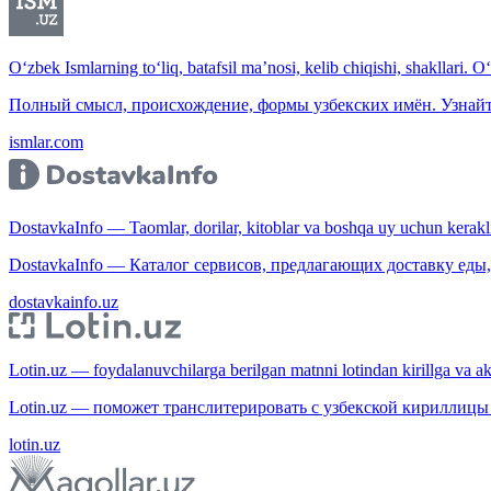
O‘zbek Ismlarning to‘liq, batafsil ma’nosi, kelib chiqishi, shakllari. O
Полный смысл, происхождение, формы узбекских имён. Узнайт
ismlar.com
DostavkaInfo — Taomlar, dorilar, kitoblar va boshqa uy uchun kerakli b
DostavkaInfo — Каталог сервисов, предлагающих доставку еды, 
dostavkainfo.uz
Lotin.uz — foydalanuvchilarga berilgan matnni lotindan kirillga va aksi
Lotin.uz — поможет транслитерировать с узбекской кириллицы 
lotin.uz