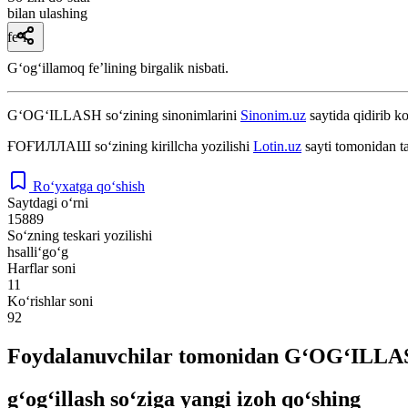
bilan ulashing
fe’l
Gʻogʻillamoq feʼlining birgalik nisbati.
G‘OG‘ILLASH
so‘zining sinonimlarini
Sinonim.uz
saytida qidirib ko
ҒОҒИЛЛАШ
so‘zining kirillcha yozilishi
Lotin.uz
sayti tomonidan t
Ro‘yxatga qo‘shish
Saytdagi o‘rni
15889
So‘zning teskari yozilishi
hsalli‘go‘g
Harflar soni
11
Ko‘rishlar soni
92
Foydalanuvchilar tomonidan G‘OG‘ILLASH
g‘og‘illash so‘ziga yangi izoh qo‘shing