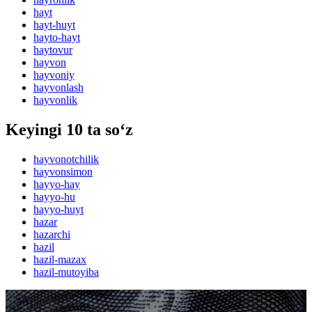
hayt
hayt-huyt
hayto-hayt
haytovur
hayvon
hayvoniy
hayvonlash
hayvonlik
Keyingi 10 ta so‘z
hayvonotchilik
hayvonsimon
hayyo-hay
hayyo-hu
hayyo-huyt
hazar
hazarchi
hazil
hazil-mazax
hazil-mutoyiba