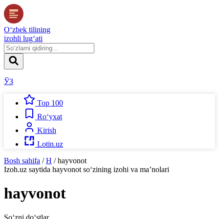
O‘zbek tilining
izohli lug‘ati
ЎЗ
Top 100
Ro‘yxat
Kirish
Lotin.uz
Bosh sahifa
/
H
/
hayvonot
Izoh.uz
saytida
hayvonot
so‘zining izohi va ma’nolari
hayvonot
So‘zni do‘stlar