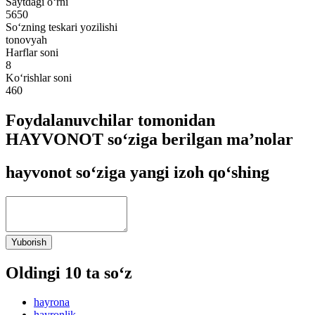
Saytdagi o‘rni
5650
So‘zning teskari yozilishi
tonovyah
Harflar soni
8
Ko‘rishlar soni
460
Foydalanuvchilar tomonidan
HAYVONOT so‘ziga berilgan ma’nolar
hayvonot so‘ziga yangi izoh qo‘shing
Yuborish
Oldingi 10 ta so‘z
hayrona
hayronlik