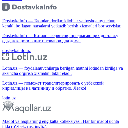
DostavkaInfo — Taomlar, dorilar, kitoblar va boshqa uy uchun
kerakli bo‘lagan narsalarni yetkazib berish xizmatlari bor servislar.
DostavkaInfo — Каталог сервисов, предлагающих доставку
еды, лекарств, книг и товаров для дома.
dostavkainfo.uz
Lotin.uz — foydalanuvchilarga berilgan matnni lotindan kirillga va
aksincha o‘girish xizmatini taklif etadi.
Lotin.uz — поможет транслитерировать с узбекской
кириллицы на латиницу и обратно. Легко!
lotin.uz
Maqol va naqllarning eng katta kolleksiyasi. Har bir maqol uchta
tilda (o‘zbek, rus, ingliz).