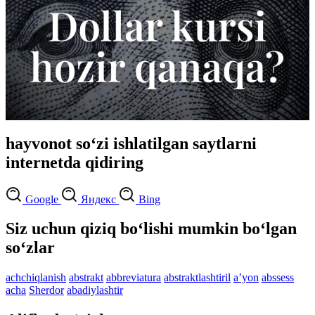
hayvonot so‘zi ishlatilgan saytlarni
internetda qidiring
Google
Яндекс
Bing
Siz uchun qiziq bo‘lishi mumkin bo‘lgan
so‘zlar
achchiqlanish
abstrakt
abbreviatura
abstraktlashtiril
aʼyon
abssess
acha
Sherdor
abadiylashtir