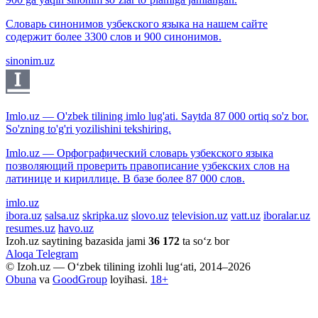
Словарь синонимов узбекского языка на нашем сайте
содержит более 3300 слов и 900 синонимов.
sinonim.uz
Imlo.uz — O'zbek tilining imlo lug'ati. Saytda 87 000 ortiq so'z bor.
So'zning to'g'ri yozilishini tekshiring.
Imlo.uz — Орфографический словарь узбекского языка
позволяющий проверить правописание узбекских слов на
латинице и кириллице. В базе более 87 000 слов.
imlo.uz
ibora.uz
salsa.uz
skripka.uz
slovo.uz
television.uz
vatt.uz
iboralar.uz
resumes.uz
havo.uz
Izoh.uz saytining bazasida jami
36 172
ta so‘z bor
Aloqa
Telegram
© Izoh.uz — O‘zbek tilining izohli lug‘ati, 2014–2026
Obuna
va
GoodGroup
loyihasi.
18+