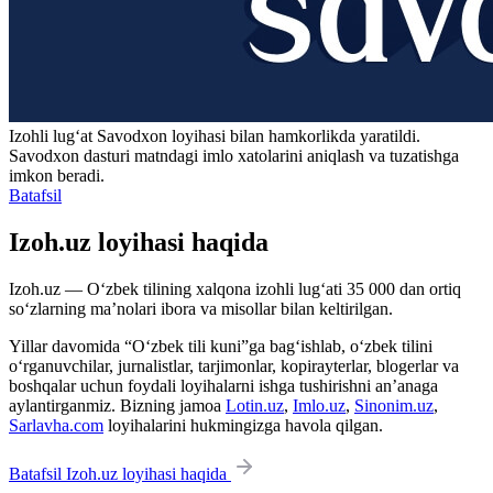
Izohli lugʻat
Savodxon
loyihasi bilan hamkorlikda yaratildi.
Savodxon dasturi matndagi imlo xatolarini aniqlash va tuzatishga
imkon beradi.
Batafsil
Izoh.uz loyihasi haqida
Izoh.uz — O‘zbek tilining xalqona izohli lug‘ati 35 000 dan ortiq
so‘zlarning ma’nolari ibora va misollar bilan keltirilgan.
Yillar davomida “O‘zbek tili kuni”ga bag‘ishlab, o‘zbek tilini
o‘rganuvchilar, jurnalistlar, tarjimonlar, kopirayterlar, blogerlar va
boshqalar uchun foydali loyihalarni ishga tushirishni an’anaga
aylantirganmiz. Bizning jamoa
Lotin.uz
,
Imlo.uz
,
Sinonim.uz
,
Sarlavha.com
loyihalarini hukmingizga havola qilgan.
Batafsil Izoh.uz loyihasi haqida