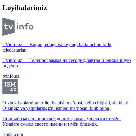
Loyihalarimiz
TVinfo.uz — Bugun, ertaga va keyingi hafta uchun to‘liq
teledasturlar.
TVinfo.uz — Телепрограмма на сегодня, завтра и ближайшую
неделю.
tvinfo.uz
O‘zbek Ismlarning to‘liq, batafsil ma’nosi, kelib chiqishi, shakllari.
O‘zingiz va yaqinlaringizni ismlari ma’nosini bilib oling.
Полный смысл, происхождение, формы узбекских имён.
Узнайте смысл своего имени и имён близких.
ismlar.com