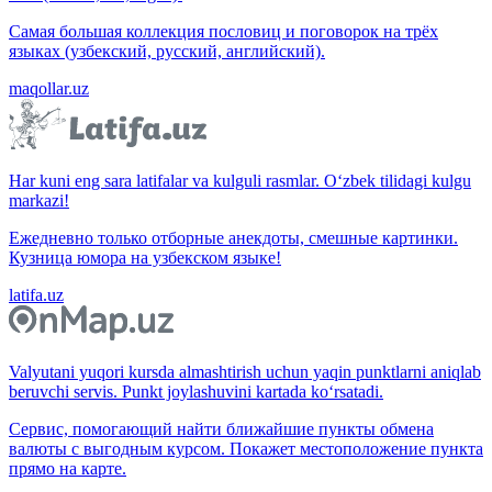
Самая большая коллекция пословиц и поговорок на трёх
языках (узбекский, русский, английский).
maqollar.uz
Har kuni eng sara latifalar va kulguli rasmlar. O‘zbek tilidagi kulgu
markazi!
Ежедневно только отборные анекдоты, смешные картинки.
Кузница юмора на узбекском языке!
latifa.uz
Valyutani yuqori kursda almashtirish uchun yaqin punktlarni aniqlab
beruvchi servis. Punkt joylashuvini kartada ko‘rsatadi.
Сервис, помогающий найти ближайшие пункты обмена
валюты с выгодным курсом. Покажет местоположение пункта
прямо на карте.