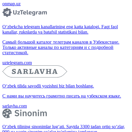
onmap.uz
O‘zbekcha telegram kanallarining eng katta katalogi. Faqt faol
kanallar, ruknlarda va batafsil statistikasi bilan.
Самый большой каталог телеграм каналов в Узбекистане.
Только активные каналы по категориям и с подробной
статистикой.
uztelegram.com
O‘zbek tilida savodli yozishni biz bilan boshlang.
С нами вы научитесь грамотно писать на узбекском языке.
sarlavha.com
O‘zbek tilining sinonimlar lug‘ati. Saytda 3300 tadan ortiq so‘zlar,
900 ga yaqin sinonim so‘zlar to‘plamiga jamlangan.