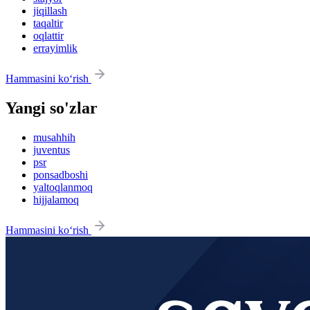
jiqillash
taqaltir
oqlattir
errayimlik
Hammasini ko‘rish
Yangi so'zlar
musahhih
juventus
psr
ponsadboshi
yaltoqlanmoq
hijjalamoq
Hammasini ko‘rish