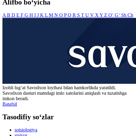
Alifbo bo‘yicha
A
B
D
E
F
G
H
I
J
K
L
M
N
O
P
Q
R
S
T
U
V
X
Y
Z
O‘
G‘
Sh
Ch
Izohli lugʻat
Savodxon
loyihasi bilan hamkorlikda yaratildi.
Savodxon dasturi matndagi imlo xatolarini aniqlash va tuzatishga
imkon beradi.
Batafsil
Tasodifiy so‘zlar
sotsiologiya
stajyor