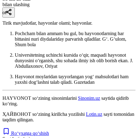
bilan ulashing
ot
Tirik mavjudotlar, hayvonlar olami; hayvonlar.
Pochcham bilan ammam bu gul, bu hayvonotlarning har
bittasini nuri diydalariday parvarish qiladilar.
Gʻ. Gʻulom,
Shum bola
Universitetning uchinchi kursida oʻqir, maqsadi hayvonot
dunyosini oʻrganish, shu sohada ilmiy ish olib borish ekan.
J.
Abdullaxonov, Oriyat
Hayvonot moylaridan tayyorlangan yogʻ mahsulotlari ham
yaxshi dogʻlashni talab qiladi.
Gazetadan
HAYVONOT
so‘zining sinonimlarini
Sinonim.uz
saytida qidirib
ko‘ring.
ҲАЙВОНОТ
so‘zining kirillcha yozilishi
Lotin.uz
sayti tomonidan
taqdim qilingan.
Ro‘yxatga qo‘shish