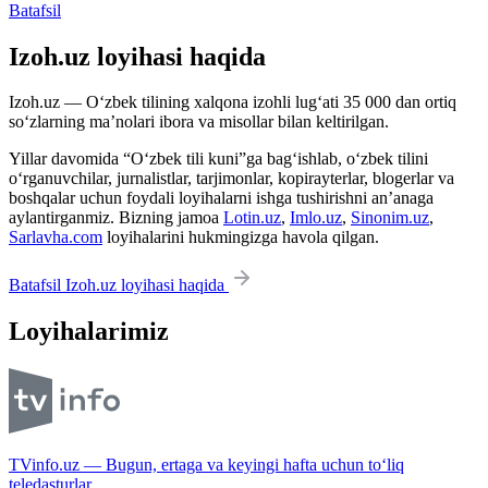
Batafsil
Izoh.uz loyihasi haqida
Izoh.uz — O‘zbek tilining xalqona izohli lug‘ati 35 000 dan ortiq
so‘zlarning ma’nolari ibora va misollar bilan keltirilgan.
Yillar davomida “O‘zbek tili kuni”ga bag‘ishlab, o‘zbek tilini
o‘rganuvchilar, jurnalistlar, tarjimonlar, kopirayterlar, blogerlar va
boshqalar uchun foydali loyihalarni ishga tushirishni an’anaga
aylantirganmiz. Bizning jamoa
Lotin.uz
,
Imlo.uz
,
Sinonim.uz
,
Sarlavha.com
loyihalarini hukmingizga havola qilgan.
Batafsil Izoh.uz loyihasi haqida
Loyihalarimiz
TVinfo.uz — Bugun, ertaga va keyingi hafta uchun to‘liq
teledasturlar.