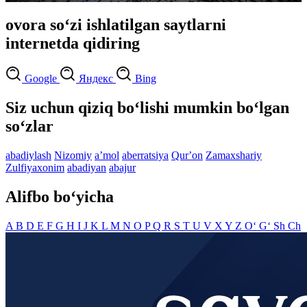
ovora so‘zi ishlatilgan saytlarni
internetda qidiring
Google
Яндекс
Bing
Siz uchun qiziq bo‘lishi mumkin bo‘lgan
so‘zlar
abadiylash
Nizomiy
aʼmol
aberratsiya
Qurʼon
Zamaxshariy
Zulfiyaxonim
abadiyan
abajur
Alifbo bo‘yicha
A
B
D
E
F
G
H
I
J
K
L
M
N
O
P
Q
R
S
T
U
V
X
Y
Z
O‘
G‘
Sh
Ch