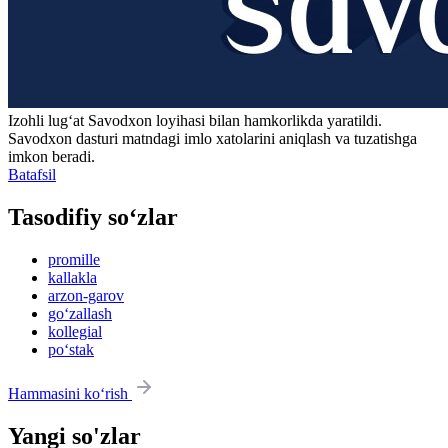
Izohli lugʻat
Savodxon
loyihasi bilan hamkorlikda yaratildi.
Savodxon dasturi matndagi imlo xatolarini aniqlash va tuzatishga
imkon beradi.
Batafsil
Tasodifiy so‘zlar
promille
kallakla
arzon-garov
go‘zallash
kollegial
po‘stak
Hammasini ko‘rish
Yangi so'zlar