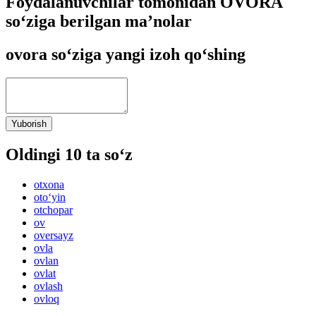
Foydalanuvchilar tomonidan OVORA
so‘ziga berilgan ma’nolar
ovora so‘ziga yangi izoh qo‘shing
Yuborish
Oldingi 10 ta so‘z
otxona
oto‘yin
otchopar
ov
oversayz
ovla
ovlan
ovlat
ovlash
ovloq