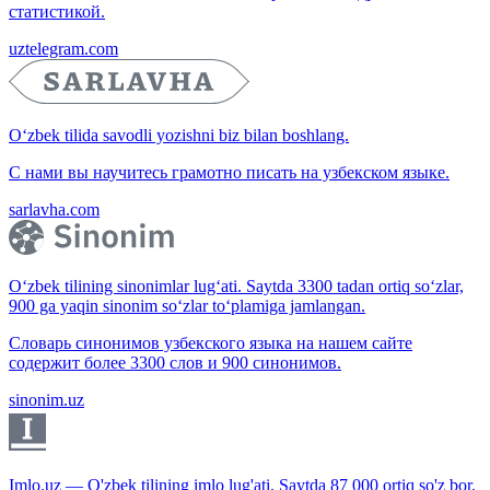
статистикой.
uztelegram.com
O‘zbek tilida savodli yozishni biz bilan boshlang.
С нами вы научитесь грамотно писать на узбекском языке.
sarlavha.com
O‘zbek tilining sinonimlar lug‘ati. Saytda 3300 tadan ortiq so‘zlar,
900 ga yaqin sinonim so‘zlar to‘plamiga jamlangan.
Словарь синонимов узбекского языка на нашем сайте
содержит более 3300 слов и 900 синонимов.
sinonim.uz
Imlo.uz — O'zbek tilining imlo lug'ati. Saytda 87 000 ortiq so'z bor.