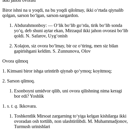
Ikki jahon ovorasi
Biror ishni na u yoqdi, na bu yoqdi qilolmay, ikki oʻrtada qiynalib
qolgan, sarson boʻlgan, sarson-sargardon.
Abdurahmonboy: — Oʻlik boʻlib goʻrda, tirik boʻlib sonda
yoʻq, deb shuni aytar ekan, Mirzaqul ikki jahon ovorasi boʻlib
qoldi.
N. Safarov, Uygʻonish
Xolajon, siz ovora boʻlmay, bir oz oʻtiring, men siz bilan
gapirishgani keldim.
S. Zunnunova, Olov
Ovora qilmoq
1. Kimsani biror ishga urintirib qiynab qoʻymoq; koyitmoq;
2. Sarson qilmoq.
Esonboyni umidvor qilib, uni ovora qilishning nima keragi
bor edi?
Yoshlik
1.
s. t. q.
Ikkovara.
Toshkentlik Mirsoat zargarning toʻyiga kelgan kishilarga ikki
ovoradan osh tortilib, non ulashtirilibdi.
M. Muhammadjonov,
Turmush urinishlari