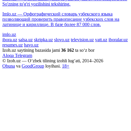
So'zning to'g'ri yozilishini tekshiring.
Imlo.uz — Орфографический словарь узбекского языка
позволяющий проверить правописание узбекских слов на
латинице и кириллице. В базе более 87 000 слов.
imlo.uz
ibora.uz
salsa.uz
skripka.uz
slovo.uz
television.uz
vatt.uz
iboralar.uz
resumes.uz
havo.uz
Izoh.uz saytining bazasida jami
36 162
ta so‘z bor
Aloqa
Telegram
© Izoh.uz — O‘zbek tilining izohli lug‘ati, 2014–2026
Obuna
va
GoodGroup
loyihasi.
18+