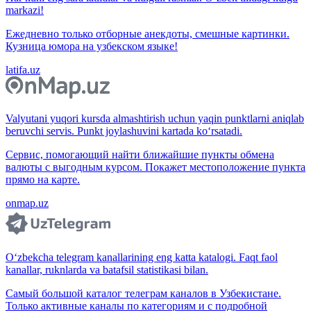
markazi!
Ежедневно только отборные анекдоты, смешные картинки.
Кузница юмора на узбекском языке!
latifa.uz
Valyutani yuqori kursda almashtirish uchun yaqin punktlarni aniqlab
beruvchi servis. Punkt joylashuvini kartada ko‘rsatadi.
Сервис, помогающий найти ближайшие пункты обмена
валюты с выгодным курсом. Покажет местоположение пункта
прямо на карте.
onmap.uz
O‘zbekcha telegram kanallarining eng katta katalogi. Faqt faol
kanallar, ruknlarda va batafsil statistikasi bilan.
Самый большой каталог телеграм каналов в Узбекистане.
Только активные каналы по категориям и с подробной