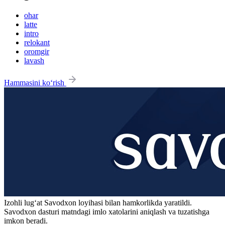
ohar
latte
intro
relokant
oromgir
lavash
Hammasini ko‘rish
Izohli lugʻat
Savodxon
loyihasi bilan hamkorlikda yaratildi.
Savodxon dasturi matndagi imlo xatolarini aniqlash va tuzatishga
imkon beradi.