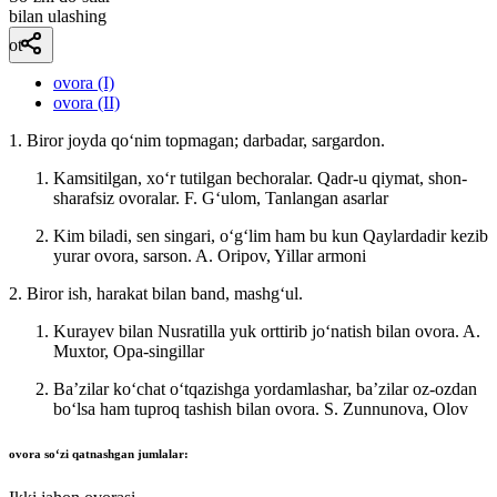
bilan ulashing
ot
ovora (I)
ovora (II)
1. Biror joyda qoʻnim topmagan; darbadar, sargardon.
Kamsitilgan, xoʻr tutilgan bechoralar. Qadr-u qiymat, shon-
sharafsiz ovoralar.
F. Gʻulom, Tanlangan asarlar
Kim biladi, sen singari, oʻgʻlim ham bu kun Qaylardadir kezib
yurar ovora, sarson.
A. Oripov, Yillar armoni
2. Biror ish, harakat bilan band, mashgʻul.
Kurayev bilan Nusratilla yuk orttirib joʻnatish bilan ovora.
A.
Muxtor, Opa-singillar
Baʼzilar koʻchat oʻtqazishga yordamlashar, baʼzilar oz-ozdan
boʻlsa ham tuproq tashish bilan ovora.
S. Zunnunova, Olov
ovora
soʻzi qatnashgan jumlalar: