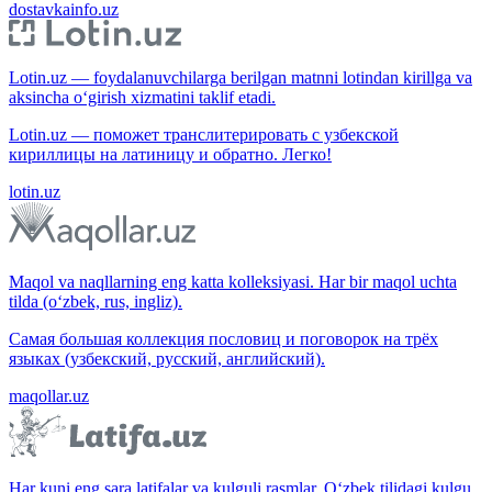
dostavkainfo.uz
Lotin.uz — foydalanuvchilarga berilgan matnni lotindan kirillga va
aksincha o‘girish xizmatini taklif etadi.
Lotin.uz — поможет транслитерировать с узбекской
кириллицы на латиницу и обратно. Легко!
lotin.uz
Maqol va naqllarning eng katta kolleksiyasi. Har bir maqol uchta
tilda (o‘zbek, rus, ingliz).
Самая большая коллекция пословиц и поговорок на трёх
языках (узбекский, русский, английский).
maqollar.uz
Har kuni eng sara latifalar va kulguli rasmlar. O‘zbek tilidagi kulgu