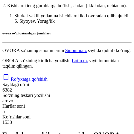
2. Kishilarni teng guruhlarga boʻlish, -tadan (ikkitadan, uchtadan).
Shirkat vakili yollanma ishchilarni ikki ovoradan qilib ajratdi.
S. Siyoyev, Yorugʻlik
ovora
soʻzi qatnashgan jumlalar:
OVORA
so‘zining sinonimlarini
Sinonim.uz
saytida qidirib ko‘ring.
ОВОРА
so‘zining kirillcha yozilishi
Lotin.uz
sayti tomonidan
taqdim qilingan.
Ro‘yxatga qo‘shish
Saytdagi o‘rni
6382
So‘zning teskari yozilishi
arovo
Harflar soni
5
Ko‘rishlar soni
1533