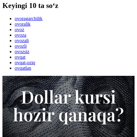
Keyingi 10 ta so‘z
ovoragarchilik
ovoralik
ovoz
ovoza
ovozali
ovozli
ovozsiz
ovqat
ovqat-oziq
ovqatlan