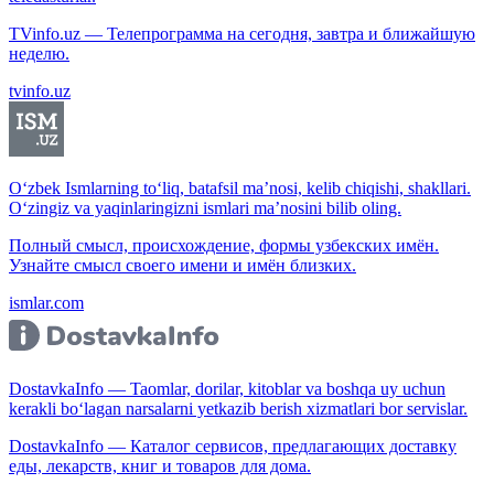
TVinfo.uz — Телепрограмма на сегодня, завтра и ближайшую
неделю.
tvinfo.uz
O‘zbek Ismlarning to‘liq, batafsil ma’nosi, kelib chiqishi, shakllari.
O‘zingiz va yaqinlaringizni ismlari ma’nosini bilib oling.
Полный смысл, происхождение, формы узбекских имён.
Узнайте смысл своего имени и имён близких.
ismlar.com
DostavkaInfo — Taomlar, dorilar, kitoblar va boshqa uy uchun
kerakli bo‘lagan narsalarni yetkazib berish xizmatlari bor servislar.
DostavkaInfo — Каталог сервисов, предлагающих доставку
еды, лекарств, книг и товаров для дома.