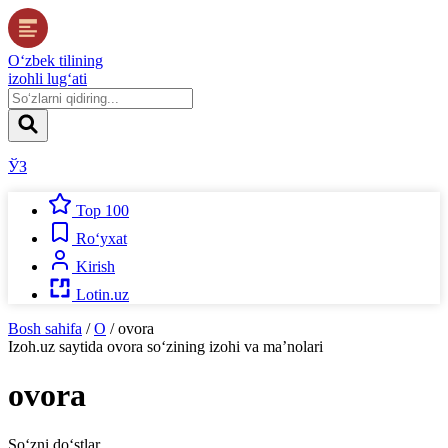
O‘zbek tilining
izohli lug‘ati
ЎЗ
Top 100
Ro‘yxat
Kirish
Lotin.uz
Bosh sahifa
/
O
/
ovora
Izoh.uz
saytida
ovora
so‘zining izohi va ma’nolari
ovora
So‘zni do‘stlar