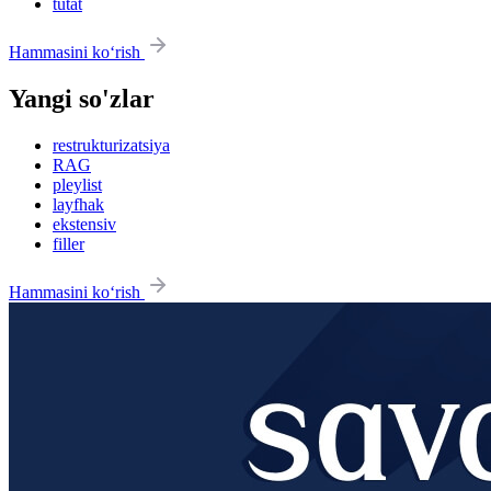
tutat
Hammasini ko‘rish
Yangi so'zlar
restrukturizatsiya
RAG
pleylist
layfhak
ekstensiv
filler
Hammasini ko‘rish