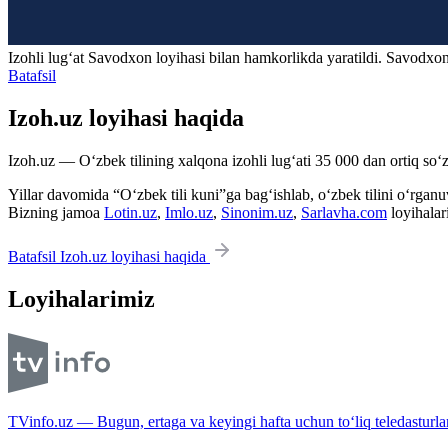
Izohli lugʻat
Savodxon
loyihasi bilan hamkorlikda yaratildi. Savodxon
Batafsil
Izoh.uz loyihasi haqida
Izoh.uz — O‘zbek tilining xalqona izohli lug‘ati 35 000 dan ortiq so‘zl
Yillar davomida “O‘zbek tili kuni”ga bag‘ishlab, o‘zbek tilini o‘rganuvc
Bizning jamoa
Lotin.uz
,
Imlo.uz
,
Sinonim.uz
,
Sarlavha.com
loyihalar
Batafsil Izoh.uz loyihasi haqida
Loyihalarimiz
TVinfo.uz — Bugun, ertaga va keyingi hafta uchun to‘liq teledasturlar