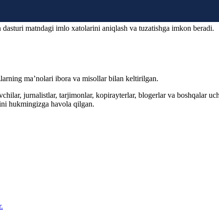
 dasturi matndagi imlo xatolarini aniqlash va tuzatishga imkon beradi.
arning ma’nolari ibora va misollar bilan keltirilgan.
hilar, jurnalistlar, tarjimonlar, kopirayterlar, blogerlar va boshqalar u
ini hukmingizga havola qilgan.
.