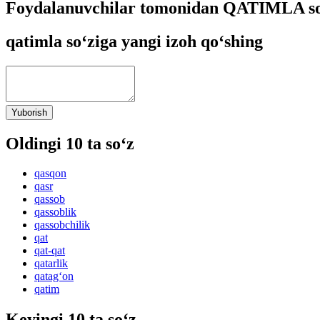
Foydalanuvchilar tomonidan QATIMLA so‘
qatimla so‘ziga yangi izoh qo‘shing
Yuborish
Oldingi 10 ta so‘z
qasqon
qasr
qassob
qassoblik
qassobchilik
qat
qat-qat
qatarlik
qatag‘on
qatim
Keyingi 10 ta so‘z