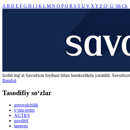
A
B
D
E
F
G
H
I
J
K
L
M
N
O
P
Q
R
S
T
U
V
X
Y
Z
O‘
G‘
Sh
Ch
Izohli lugʻat
Savodxon
loyihasi bilan hamkorlikda yaratildi. Savodxon
Batafsil
Tasodifiy so‘zlar
qorovulchilik
o‘rim-terim
AGTKS
quvdiril
tangens