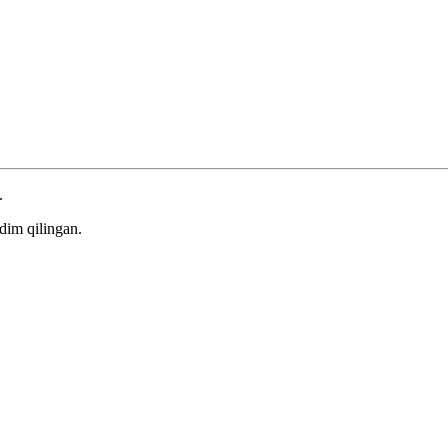
.
dim qilingan.