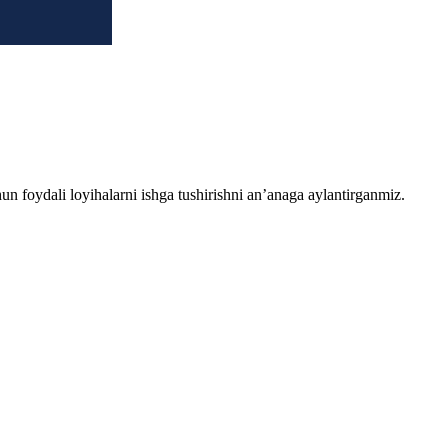
chun foydali loyihalarni ishga tushirishni an’anaga aylantirganmiz.