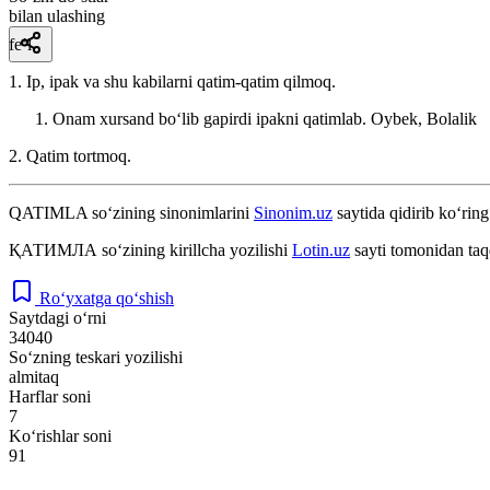
bilan ulashing
fe’l
1. Ip, ipak va shu kabilarni qatim-qatim qilmoq.
Onam xursand boʻlib gapirdi ipakni qatimlab.
Oybek, Bolalik
2. Qatim tortmoq.
QATIMLA
so‘zining sinonimlarini
Sinonim.uz
saytida qidirib ko‘ring
ҚАТИМЛА
so‘zining kirillcha yozilishi
Lotin.uz
sayti tomonidan taq
Ro‘yxatga qo‘shish
Saytdagi o‘rni
34040
So‘zning teskari yozilishi
almitaq
Harflar soni
7
Ko‘rishlar soni
91