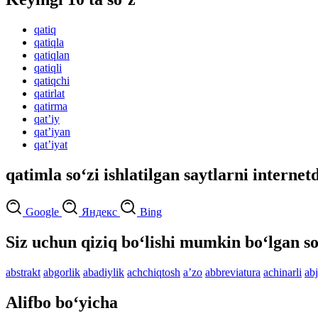
qatiq
qatiqla
qatiqlan
qatiqli
qatiqchi
qatirlat
qatirma
qatʼiy
qatʼiyan
qatʼiyat
qatimla so‘zi ishlatilgan saytlarni internet
Google
Яндекс
Bing
Siz uchun qiziq bo‘lishi mumkin bo‘lgan so
abstrakt
abgorlik
abadiylik
achchiqtosh
aʼzo
abbreviatura
achinarli
ab
Alifbo bo‘yicha