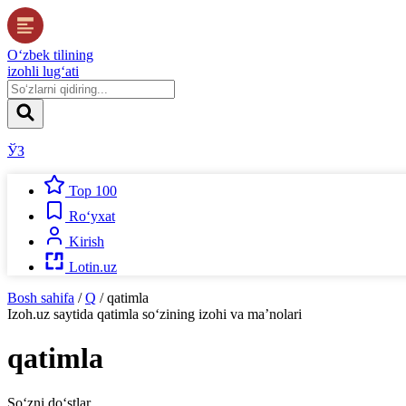
O‘zbek tilining
izohli lug‘ati
ЎЗ
Top 100
Ro‘yxat
Kirish
Lotin.uz
Bosh sahifa
/
Q
/
qatimla
Izoh.uz
saytida
qatimla
so‘zining izohi va ma’nolari
qatimla
So‘zni do‘stlar