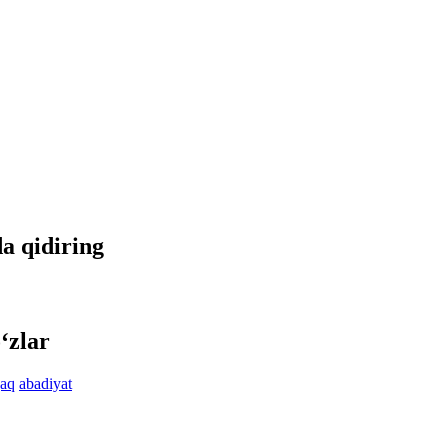
da qidiring
‘zlar
jaq
abadiyat