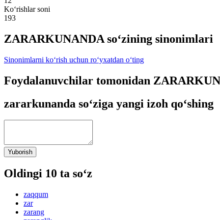
12
Ko‘rishlar soni
193
ZARARKUNANDA so‘zining sinonimlari
Sinonimlarni ko‘rish uchun ro‘yxatdan o‘ting
Foydalanuvchilar tomonidan ZARARKUNA
zararkunanda so‘ziga yangi izoh qo‘shing
Yuborish
Oldingi 10 ta so‘z
zaqqum
zar
zarang