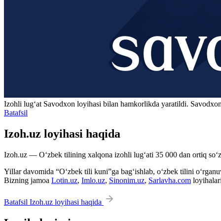
Izohli lugʻat
Savodxon
loyihasi bilan hamkorlikda yaratildi. Savodxon
Batafsil
Izoh.uz loyihasi haqida
Izoh.uz — O‘zbek tilining xalqona izohli lug‘ati 35 000 dan ortiq so‘zl
Yillar davomida “O‘zbek tili kuni”ga bag‘ishlab, o‘zbek tilini o‘rganuvc
Bizning jamoa
Lotin.uz
,
Imlo.uz
,
Sinonim.uz
,
Sarlavha.com
loyihalar
Batafsil Izoh.uz loyihasi haqida