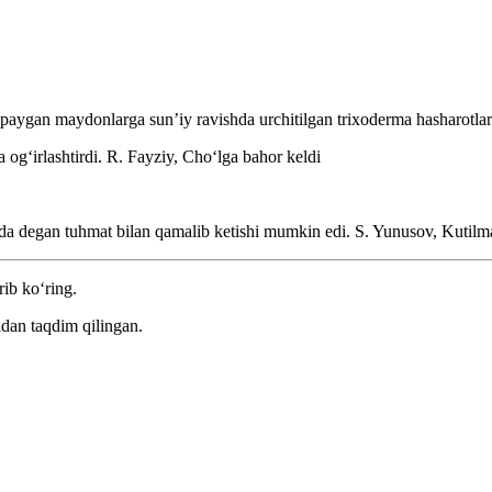
paygan maydonlarga sunʼiy ravishda urchitilgan trixoderma hasharotlar
 ogʻirlashtirdi.
R. Fayziy, Choʻlga bahor keldi
nda degan tuhmat bilan qamalib ketishi mumkin edi.
S. Yunusov, Kutilm
rib ko‘ring.
dan taqdim qilingan.