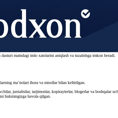
 dasturi matndagi imlo xatolarini aniqlash va tuzatishga imkon beradi.
arning ma’nolari ibora va misollar bilan keltirilgan.
hilar, jurnalistlar, tarjimonlar, kopirayterlar, blogerlar va boshqalar u
ini hukmingizga havola qilgan.