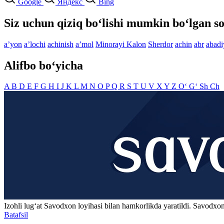
Google
Яндекс
Bing
Siz uchun qiziq bo‘lishi mumkin bo‘lgan so
aʼyon
aʼlochi
achinish
aʼmol
Minorayi Kalon
Sherdor
achin
abr
abadi
Alifbo bo‘yicha
A
B
D
E
F
G
H
I
J
K
L
M
N
O
P
Q
R
S
T
U
V
X
Y
Z
O‘
G‘
Sh
Ch
Izohli lugʻat
Savodxon
loyihasi bilan hamkorlikda yaratildi. Savodxon
Batafsil