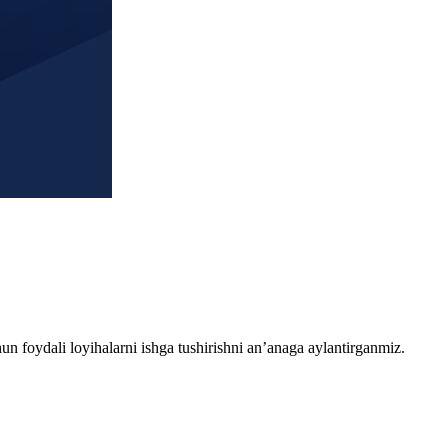
chun foydali loyihalarni ishga tushirishni an’anaga aylantirganmiz.