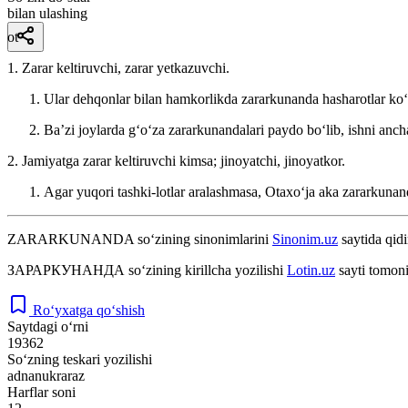
bilan ulashing
ot
1. Zarar keltiruvchi, zarar yetkazuvchi.
Ular dehqonlar bilan hamkorlikda zararkunanda hasharotlar koʻ
Baʼzi joylarda gʻoʻza zararkunandalari paydo boʻlib, ishni ancha
2. Jamiyatga zarar keltiruvchi kimsa; jinoyatchi, jinoyatkor.
Agar yuqori tashki-lotlar aralashmasa, Otaxoʻja aka zararkuna
ZARARKUNANDA
so‘zining sinonimlarini
Sinonim.uz
saytida qidi
ЗАРАРКУНАНДА
so‘zining kirillcha yozilishi
Lotin.uz
sayti tomoni
Ro‘yxatga qo‘shish
Saytdagi o‘rni
19362
So‘zning teskari yozilishi
adnanukraraz
Harflar soni