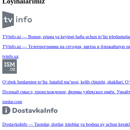
Loyihalarimiz
TVinfo.uz — Bugun, ertaga va keyingi hafta uchun to‘liq teledasturlar
TVinfo.uz — Телепрограмма на сегодня, завтра и ближайшую н
tvinfo.uz
O‘zbek Ismlarning to‘liq, batafsil ma’nosi, kelib chiqishi, shakllari. O
Полный смысл, происхождение, формы узбекских имён. Узнайт
ismlar.com
DostavkaInfo — Taomlar, dorilar, kitoblar va boshqa uy uchun kerakli b