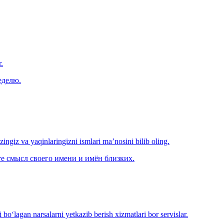
.
еделю.
‘zingiz va yaqinlaringizni ismlari ma’nosini bilib oling.
е смысл своего имени и имён близких.
o‘lagan narsalarni yetkazib berish xizmatlari bor servislar.