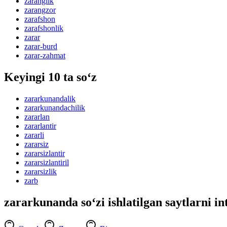
zaranglik
zarangzor
zarafshon
zarafshonlik
zarar
zarar-burd
zarar-zahmat
Keyingi 10 ta so‘z
zararkunandalik
zararkunandachilik
zararlan
zararlantir
zararli
zararsiz
zararsizlantir
zararsizlantiril
zararsizlik
zarb
zararkunanda so‘zi ishlatilgan saytlarni in