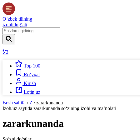
O‘zbek tilining
izohli lug‘ati
ЎЗ
Top 100
Ro‘yxat
Kirish
Lotin.uz
Bosh sahifa
/
Z
/
zararkunanda
Izoh.uz
saytida
zararkunanda
so‘zining izohi va ma’nolari
zararkunanda
So‘zni do‘stlar