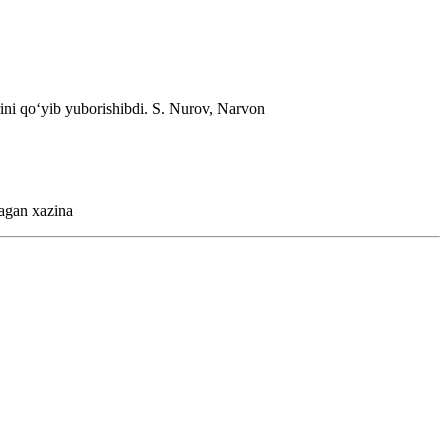
ini qoʻyib yuborishibdi.
S. Nurov, Narvon
agan xazina