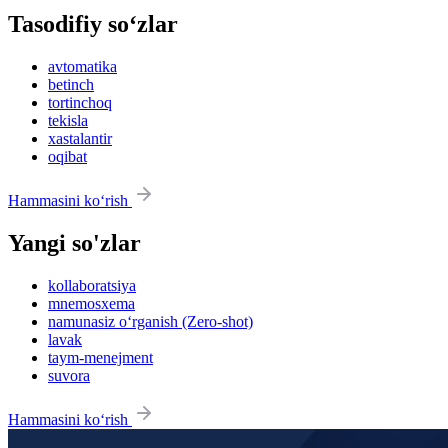
Tasodifiy so‘zlar
avtomatika
betinch
tortinchoq
tekisla
xastalantir
oqibat
Hammasini ko‘rish
Yangi so'zlar
kollaboratsiya
mnemosxema
namunasiz o‘rganish (Zero-shot)
lavak
taym-menejment
suvora
Hammasini ko‘rish