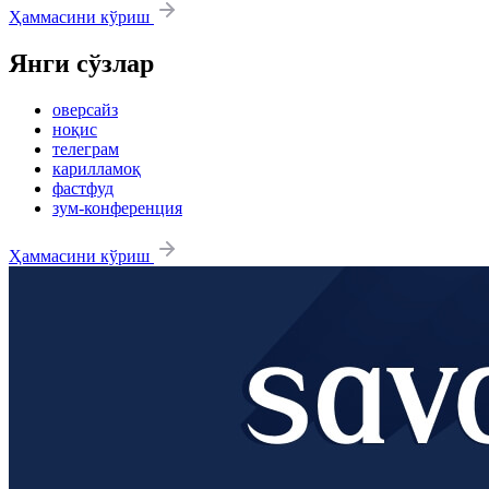
Ҳаммасини кўриш
Янги сўзлар
оверсайз
ноқис
телеграм
карилламоқ
фастфуд
зум-конференция
Ҳаммасини кўриш