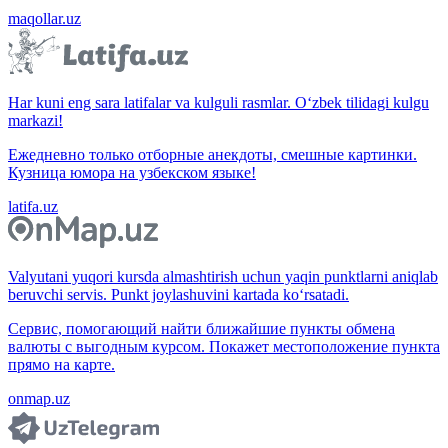
maqollar.uz
Har kuni eng sara latifalar va kulguli rasmlar. O‘zbek tilidagi kulgu
markazi!
Ежедневно только отборные анекдоты, смешные картинки.
Кузница юмора на узбекском языке!
latifa.uz
Valyutani yuqori kursda almashtirish uchun yaqin punktlarni aniqlab
beruvchi servis. Punkt joylashuvini kartada ko‘rsatadi.
Сервис, помогающий найти ближайшие пункты обмена
валюты с выгодным курсом. Покажет местоположение пункта
прямо на карте.
onmap.uz