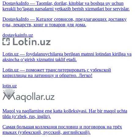
DostavkaInfo — Taomlar, dorilar, kitoblar va boshqa uy uchun
kerakli bo‘lagan narsalarni yetkazib berish xizmatlari bor servislar.
DostavkaInfo — Каталог сервисов, предлагающих доставку
еды, лекарств, книг и товаров для дома.
dostavkainfo.uz
Lotin.uz — foydalanuvchilarga berilgan matnni lotindan kirillga va
aksincha o‘girish xizmatini taklif etadi.
Lotin.uz — поможет транслитерировать с узбекской
кириллицы на латиницу и обратно. Легко!
lotin.uz
Maqol va naqllarning eng katta kolleksiyasi. Har bir maqol uchta
tilda (o‘zbek, rus, ingliz).
Самая большая коллекция пословиц и поговорок на трёх
языках (узбекский, русский, английский).