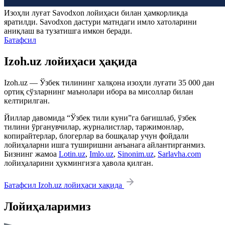
Изоҳли луғат
Savodxon
лойиҳаси билан ҳамкорликда
яратилди.
Savodxon
дастури матндаги имло хатоларини
аниқлаш ва тузатишга имкон беради.
Батафсил
Izoh.uz лойиҳаси ҳақида
Izoh.uz — Ўзбек тилининг халқона изоҳли луғати 35 000 дан
ортиқ сўзларнинг маънолари ибора ва мисоллар билан
келтирилган.
Йиллар давомида “Ўзбек тили куни”га бағишлаб, ўзбек
тилини ўрганувчилар, журналистлар, таржимонлар,
копирайтерлар, блогерлар ва бошқалар учун фойдали
лойиҳаларни ишга туширишни анъанага айлантирганмиз.
Бизнинг жамоа
Lotin.uz
,
Imlo.uz
,
Sinonim.uz
,
Sarlavha.com
лойиҳаларини ҳукмингизга ҳавола қилган.
Батафсил Izoh.uz лойиҳаси ҳақида
Лойиҳаларимиз