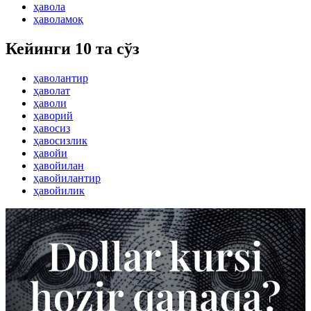
ҳавола
ҳаволамоқ
Кейинги 10 та сўз
ҳаволантир
ҳаволат
ҳаволи
ҳаворий
ҳавосиз
ҳавосизлик
ҳавойи
ҳавойилан
ҳавойилантир
ҳавойилик