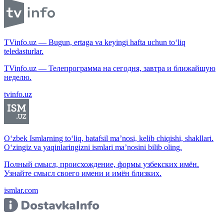
TVinfo.uz — Bugun, ertaga va keyingi hafta uchun to‘liq
teledasturlar.
TVinfo.uz — Телепрограмма на сегодня, завтра и ближайшую
неделю.
tvinfo.uz
O‘zbek Ismlarning to‘liq, batafsil ma’nosi, kelib chiqishi, shakllari.
O‘zingiz va yaqinlaringizni ismlari ma’nosini bilib oling.
Полный смысл, происхождение, формы узбекских имён.
Узнайте смысл своего имени и имён близких.
ismlar.com