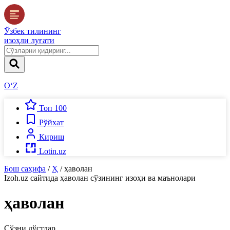
Ўзбек тилининг
изоҳли луғати
O‘Z
Топ 100
Рўйхат
Кириш
Lotin.uz
Бош саҳифа
/
Ҳ
/
ҳаволан
Izoh.uz
сайтида
ҳаволан
сўзининг изоҳи ва маънолари
ҳаволан
Сўзни дўстлар