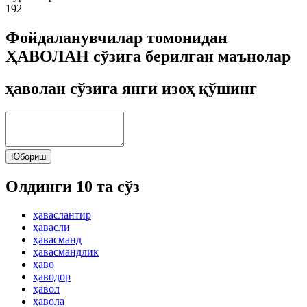
192
Фойдаланувчилар томонидан
ҲАВОЛАН сўзига берилган маънолар
ҳаволан сўзига янги изоҳ қўшинг
Юбориш
Олдинги 10 та сўз
ҳаваслантир
ҳавасли
ҳавасманд
ҳавасмандлик
ҳаво
ҳаводор
ҳавол
ҳавола