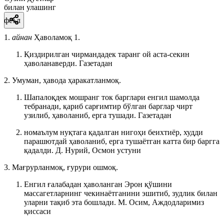
билан улашинг
феъл
1.
айнан
Ҳаволамоқ 1.
Қиздирилган чирмандадек таранг ой аста-секин
ҳаволанаверди.
Газетадан
2. Умуман, ҳавода ҳаракатланмоқ.
Шапалоқдек мошранг ток барглари енгил шамолда
тебранади, қариб сарғимтир бўлган барглар чирт
узилиб, ҳаволаниб, ерга тушади.
Газетадан
номаълум нуқтага қадалган нигоҳи беихтиёр, худди
парашютдай ҳаволаниб, ерга тушаётган катта бир баргга
қадалди.
Д. Нурий, Осмон устуни
3. Мағрурланмоқ, ғурури ошмоқ.
Енгил ғалабадан ҳаволанган Эрон қўшини
массагетларнинг чекинаётганини эшитиб, зудлик билан
уларни тақиб эта бошлади.
М. Осим, Аждодларимиз
қиссаси