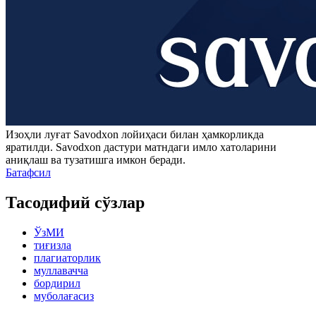
Изоҳли луғат
Savodxon
лойиҳаси билан ҳамкорликда
яратилди.
Savodxon
дастури матндаги имло хатоларини
аниқлаш ва тузатишга имкон беради.
Батафсил
Тасодифий сўзлар
ЎзМИ
тиғизла
плагиаторлик
муллавачча
бордирил
муболағасиз