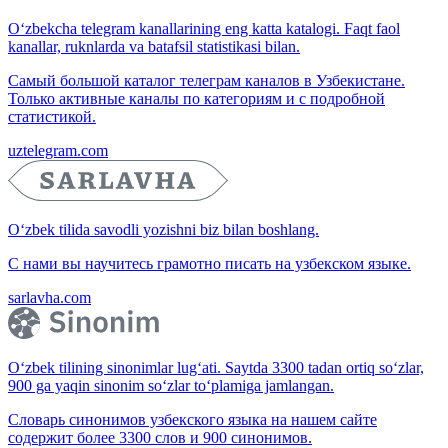
O‘zbekcha telegram kanallarining eng katta katalogi. Faqt faol
kanallar, ruknlarda va batafsil statistikasi bilan.
Самый большой каталог телеграм каналов в Узбекистане.
Только активные каналы по категориям и с подробной
статистикой.
uztelegram.com
O‘zbek tilida savodli yozishni biz bilan boshlang.
С нами вы научитесь грамотно писать на узбекском языке.
sarlavha.com
O‘zbek tilining sinonimlar lug‘ati. Saytda 3300 tadan ortiq so‘zlar,
900 ga yaqin sinonim so‘zlar to‘plamiga jamlangan.
Словарь синонимов узбекского языка на нашем сайте
содержит более 3300 слов и 900 синонимов.