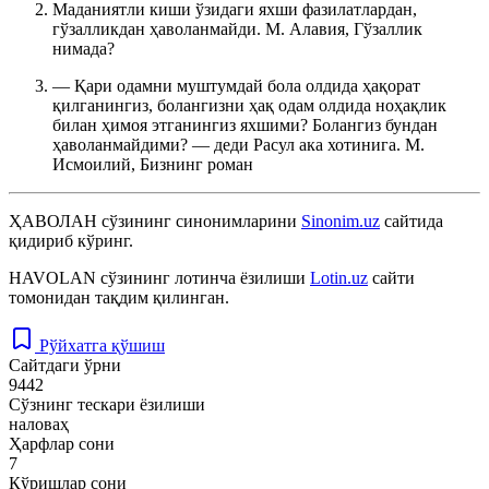
Маданиятли киши ўзидаги яхши фазилатлардан,
гўзалликдан ҳаволанмайди.
М. Алавия, Гўзаллик
нимада?
— Қари одамни муштумдай бола олдида ҳақорат
қилганингиз, болангизни ҳақ одам олдида ноҳақлик
билан ҳимоя этганингиз яхшими? Болангиз бундан
ҳаволанмайдими? — деди Расул ака хотинига.
М.
Исмоилий, Бизнинг роман
ҲАВОЛАН
сўзининг синонимларини
Sinonim.uz
сайтида
қидириб кўринг.
HAVOLAN
сўзининг лотинча ёзилиши
Lotin.uz
сайти
томонидан тақдим қилинган.
Рўйхатга қўшиш
Сайтдаги ўрни
9442
Сўзнинг тескари ёзилиши
наловаҳ
Ҳарфлар сони
7
Кўришлар сони