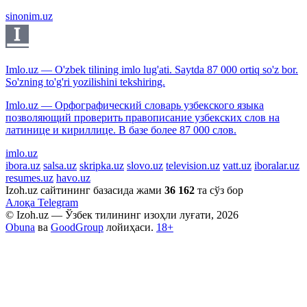
sinonim.uz
Imlo.uz — O'zbek tilining imlo lug'ati. Saytda 87 000 ortiq so'z bor.
So'zning to'g'ri yozilishini tekshiring.
Imlo.uz — Орфографический словарь узбекского языка
позволяющий проверить правописание узбекских слов на
латинице и кириллице. В базе более 87 000 слов.
imlo.uz
ibora.uz
salsa.uz
skripka.uz
slovo.uz
television.uz
vatt.uz
iboralar.uz
resumes.uz
havo.uz
Izoh.uz сайтининг базасида жами
36 162
та сўз бор
Алоқа
Telegram
© Izoh.uz — Ўзбек тилининг изоҳли луғати, 2026
Obuna
ва
GoodGroup
лойиҳаси.
18+