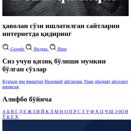
ҳаволан сўзи ишлатилган сайтларни
интернетда қидиринг
Google
Яндекс
Bing
Сиз учун қизиқ бўлиши мумкин
бўлган сўзлар
Қуръон
ача
ачиштир
Низомий
абгорлик
Уран
абадият
абсолют
ачимсиқ
Алифбо бўйича
А
Б
В
Г
Д
Е
Ж
З
И
Й
К
Л
М
Н
О
П
Р
С
Т
У
Ф
Х
Ц
Ч
Ш
Э
Ю
Я
Ў
Қ
Ғ
Ҳ