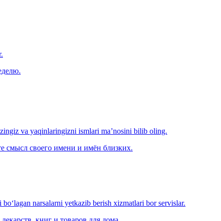
.
еделю.
‘zingiz va yaqinlaringizni ismlari ma’nosini bilib oling.
е смысл своего имени и имён близких.
o‘lagan narsalarni yetkazib berish xizmatlari bor servislar.
лекарств, книг и товаров для дома.