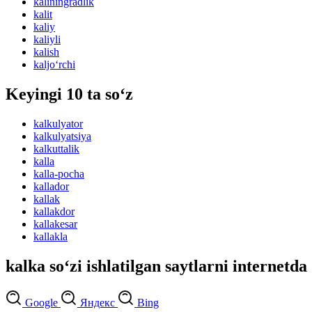
kaliningradlik
kalit
kaliy
kaliyli
kalish
kaljo‘rchi
Keyingi 10 ta so‘z
kalkulyator
kalkulyatsiya
kalkuttalik
kalla
kalla-pocha
kallador
kallak
kallakdor
kallakesar
kallakla
kalka so‘zi ishlatilgan saytlarni internetda
Google
Яндекс
Bing