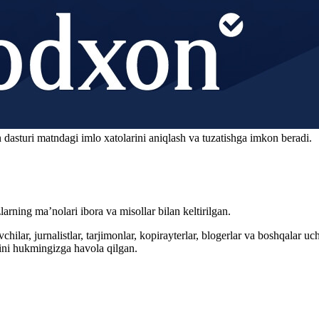
 dasturi matndagi imlo xatolarini aniqlash va tuzatishga imkon beradi.
arning ma’nolari ibora va misollar bilan keltirilgan.
hilar, jurnalistlar, tarjimonlar, kopirayterlar, blogerlar va boshqalar u
ini hukmingizga havola qilgan.