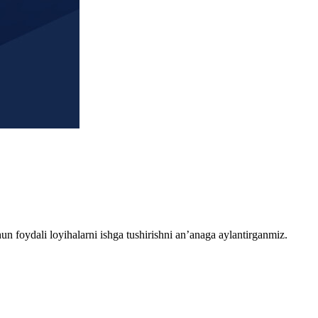
chun foydali loyihalarni ishga tushirishni an’anaga aylantirganmiz.