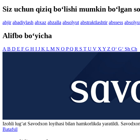
Siz uchun qiziq bo‘lishi mumkin bo‘lgan so
abjir
abadiylash
abxaz
abzalla
absolyut
abstraktlashtir
abssess
absolyu
Alifbo bo‘yicha
A
B
D
E
F
G
H
I
J
K
L
M
N
O
P
Q
R
S
T
U
V
X
Y
Z
O‘
G‘
Sh
Ch
Izohli lugʻat
Savodxon
loyihasi bilan hamkorlikda yaratildi. Savodxon
Batafsil