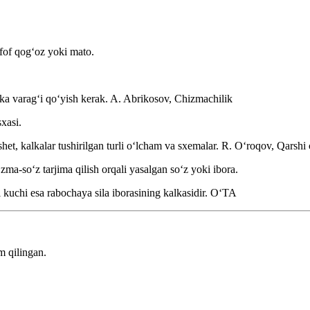
fof qogʻoz yoki mato.
ka varagʻi qoʻyish kerak.
A. Abrikosov, Chizmachilik
xasi.
het, kalkalar tushirilgan turli oʻlcham va sxemalar.
R. Oʻroqov, Qarshi 
oʻzma-soʻz tarjima qilish orqali yasalgan soʻz yoki ibora.
kuchi esa rabochaya sila iborasining kalkasidir.
OʻTA
m qilingan.