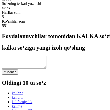
So‘zning teskari yozilishi
aklak
Harflar soni
5
Ko‘rishlar soni
551
Foydalanuvchilar tomonidan KALKA so‘zi
kalka so‘ziga yangi izoh qo‘shing
Yuborish
Oldingi 10 ta so‘z
kalibrla
kalibrli
kaliforniyalik
kalima