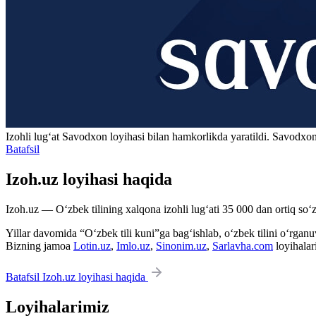
Izohli lugʻat
Savodxon
loyihasi bilan hamkorlikda yaratildi. Savodxon
Batafsil
Izoh.uz loyihasi haqida
Izoh.uz — O‘zbek tilining xalqona izohli lug‘ati 35 000 dan ortiq so‘zl
Yillar davomida “O‘zbek tili kuni”ga bag‘ishlab, o‘zbek tilini o‘rganuvc
Bizning jamoa
Lotin.uz
,
Imlo.uz
,
Sinonim.uz
,
Sarlavha.com
loyihalar
Batafsil Izoh.uz loyihasi haqida
Loyihalarimiz