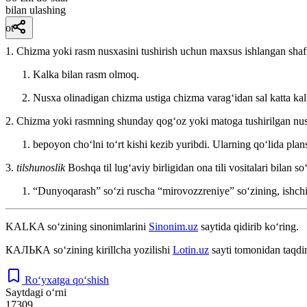
bilan ulashing
ot
1. Chizma yoki rasm nusxasini tushirish uchun maxsus ishlangan shaf
Kalka bilan rasm olmoq.
Nusxa olinadigan chizma ustiga chizma varagʻidan sal katta kal
2. Chizma yoki rasmning shunday qogʻoz yoki matoga tushirilgan nus
bepoyon choʻlni toʻrt kishi kezib yuribdi. Ularning qoʻlida plans
3.
tilshunoslik
Boshqa til lugʻaviy birligidan ona tili vositalari bilan s
“Dunyoqarash” soʻzi ruscha “mirovozzreniye” soʻzining, ishchi 
KALKA
so‘zining sinonimlarini
Sinonim.uz
saytida qidirib ko‘ring.
КАЛЬКА
so‘zining kirillcha yozilishi
Lotin.uz
sayti tomonidan taqdi
Ro‘yxatga qo‘shish
Saytdagi o‘rni
17309