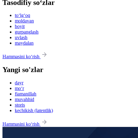
Tasodifiy so‘zlar
to‘lg‘oq
moldavan
boyit
gurpanglash
uvlash
maydalan
Hammasini ko‘rish
Yangi so'zlar
dayr
mo‘r
fiamanillah
muvahhid
storis
kechikish (latentlik)
Hammasini ko‘rish