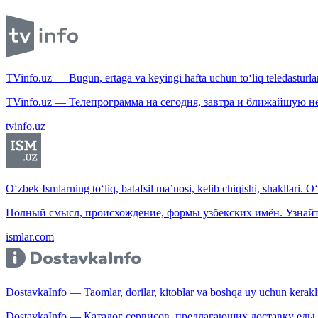
TVinfo.uz — Bugun, ertaga va keyingi hafta uchun to‘liq teledasturlar
TVinfo.uz — Телепрограмма на сегодня, завтра и ближайшую н
tvinfo.uz
O‘zbek Ismlarning to‘liq, batafsil ma’nosi, kelib chiqishi, shakllari. O
Полный смысл, происхождение, формы узбекских имён. Узнайт
ismlar.com
DostavkaInfo — Taomlar, dorilar, kitoblar va boshqa uy uchun kerakli b
DostavkaInfo — Каталог сервисов, предлагающих доставку еды, 