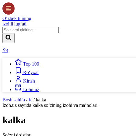
O‘zbek tilining
izohli lug‘ati
ЎЗ
Top 100
Ro‘yxat
Kirish
Lotin.uz
Bosh sahifa
/
K
/
kalka
Izoh.uz
saytida
kalka
so‘zining izohi va ma’nolari
kalka
So‘zni do‘stlar